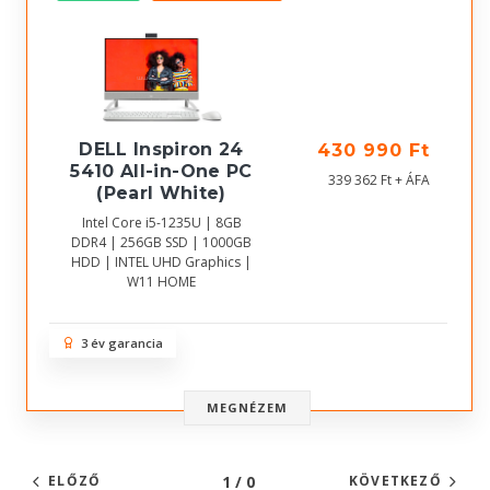
DELL Inspiron 24
430 990 Ft
5410 All-in-One PC
339 362 Ft + ÁFA
(Pearl White)
Intel Core i5-1235U | 8GB
DDR4 | 256GB SSD | 1000GB
HDD | INTEL UHD Graphics |
W11 HOME
3 év garancia
MEGNÉZEM
1 / 0
ELŐZŐ
KÖVETKEZŐ