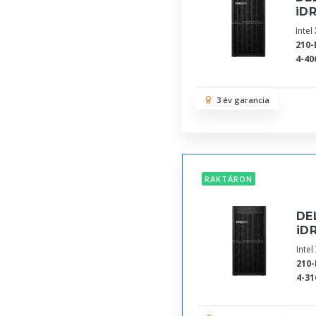
iDR
Inte
210-
4-40
3 év garancia
RAKTÁRON
DE
iDR
Inte
210-
4-31