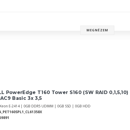
MEGNÉZEM
L PowerEdge T160 Tower S160 (SW RAID 0,1,5,10) 
AC9 Basic 3x 3,5
l Xeon E-2414 | 0GB DDR5 UDIMM | 0GB SSD | 0GB HDD
_PET160SPL1_CL61358X
59891