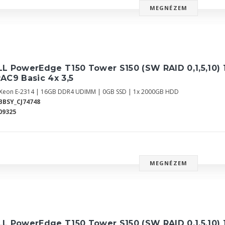
MEGNÉZEM
L PowerEdge T150 Tower S150 (SW RAID 0,1,5,10) 
AC9 Basic 4x 3,5
l Xeon E-2314 | 16GB DDR4 UDIMM | 0GB SSD | 1x 2000GB HDD
BBSY_CJ74748
09325
MEGNÉZEM
L PowerEdge T150 Tower S150 (SW RAID 0,1,5,10) 