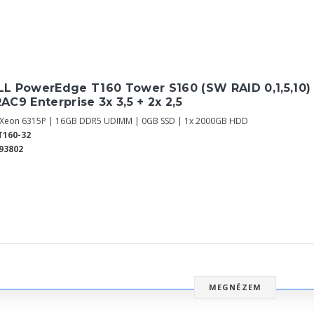
LL PowerEdge T160 Tower S160 (SW RAID 0,1,5,10) 
AC9 Enterprise 3x 3,5 + 2x 2,5
l Xeon 6315P | 16GB DDR5 UDIMM | 0GB SSD | 1x 2000GB HDD
T160-32
93802
MEGNÉZEM