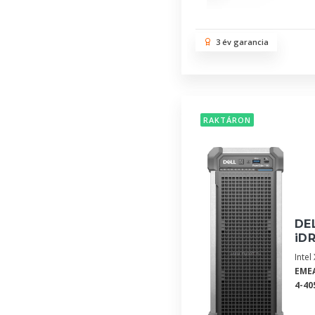
3 év garancia
RAKTÁRON
DEL
iDR
Inte
EMEA
4-40