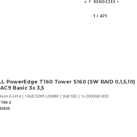
RENDEZÉS
1 / 471
L PowerEdge T160 Tower S160 (SW RAID 0,1,5,10) 
AC9 Basic 3x 3,5
l Xeon E-2414 | 16GB DDR5 UDIMM | 0GB SSD | 1x 2000GB HDD
160-2
92025