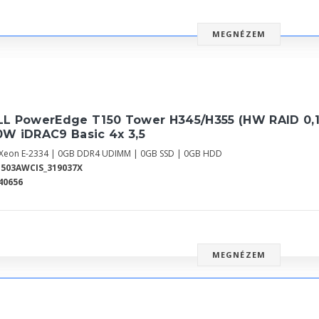
MEGNÉZEM
L PowerEdge T150 Tower H345/H355 (HW RAID 0,1,1
0W iDRAC9 Basic 4x 3,5
l Xeon E-2334 | 0GB DDR4 UDIMM | 0GB SSD | 0GB HDD
503AWCIS_319037X
40656
MEGNÉZEM