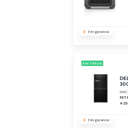
3 év garancia
RAKTÁRON
DEL
30
Inte
PET1
4-25
3 év garancia