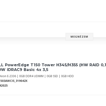
MEGNÉZEM
L PowerEdge T150 Tower H345/H355 (HW RAID 0,1,1
0W iDRAC9 Basic 4x 3,5
l Xeon E-2336 | 0GB DDR4 UDIMM | 0GB SSD | 0GB HDD
503AWCIS_319042X
42025