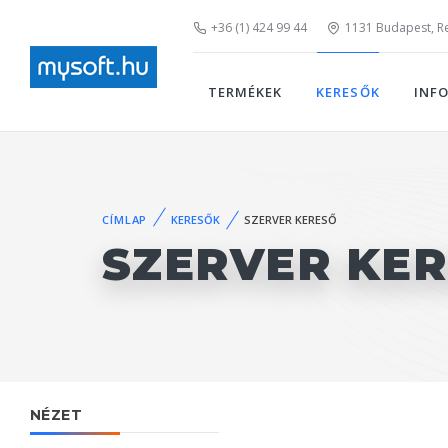
+36 (1) 424 99 44
1131 Budapest, Rei
TERMÉKEK
KERESŐK
INF
CÍMLAP
KERESŐK
SZERVER KERESŐ
SZERVER KE
NÉZET