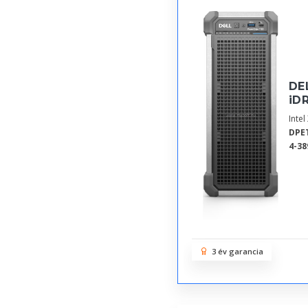
DE
iDR
Inte
DPE
4-38
3 év garancia