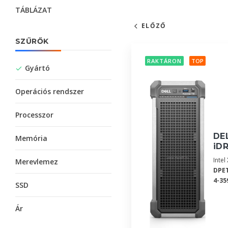
TÁBLÁZAT
ELŐZŐ
SZŰRŐK
RAKTÁRON
TOP
Gyártó
Operációs rendszer
Processzor
DEL
Memória
iDR
Inte
Merevlemez
DPET
4-35
SSD
Ár