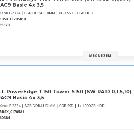
AC9 Basic 4x 3,5
l Xeon E-2334 | 0GB DDR4 UDIMM | 0GB SSD | 0GB HDD
BBSX_CI70581X
65370
MEGNÉZEM
LL PowerEdge T150 Tower S150 (SW RAID 0,1,5,10) 
AC9 Basic 4x 3,5
l Xeon E-2334 | 8GB DDR4 UDIMM | 0GB SSD | 1x 1000GB HDD
BBSX_CI70581
60384