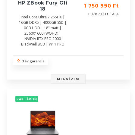
HP ZBook Fury G1i
1 750 990 Ft
18
1 378 732 Ft + ÁFA
Intel Core Ultra 7 255HX |
16GB DDR5 | 4000GB SSD |
0GB HDD | 18" matt |
2560X1600 (WQHD) |
NVIDIA RTX PRO 2000
Blackwell 8GB | W11 PRO
3 év garancia
MEGNÉZEM
RAKTÁRON