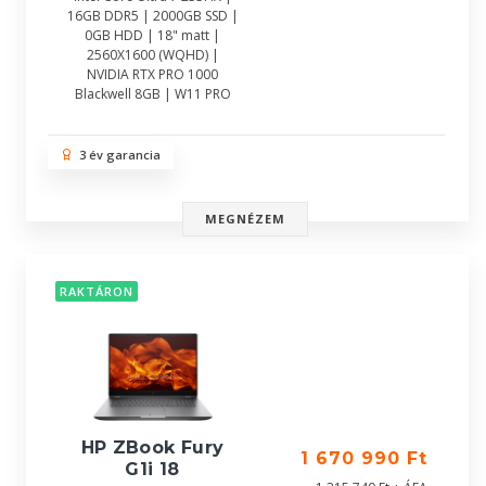
16GB DDR5 | 2000GB SSD |
0GB HDD | 18" matt |
2560X1600 (WQHD) |
NVIDIA RTX PRO 1000
Blackwell 8GB | W11 PRO
3 év garancia
MEGNÉZEM
RAKTÁRON
HP ZBook Fury
1 670 990 Ft
G1i 18