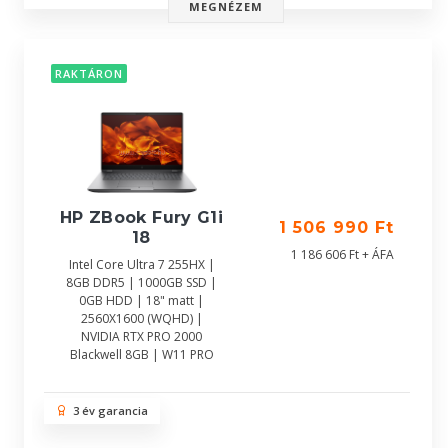
MEGNÉZEM
RAKTÁRON
HP ZBook Fury G1i
1 506 990 Ft
18
1 186 606 Ft + ÁFA
Intel Core Ultra 7 255HX |
8GB DDR5 | 1000GB SSD |
0GB HDD | 18" matt |
2560X1600 (WQHD) |
NVIDIA RTX PRO 2000
Blackwell 8GB | W11 PRO
3 év garancia