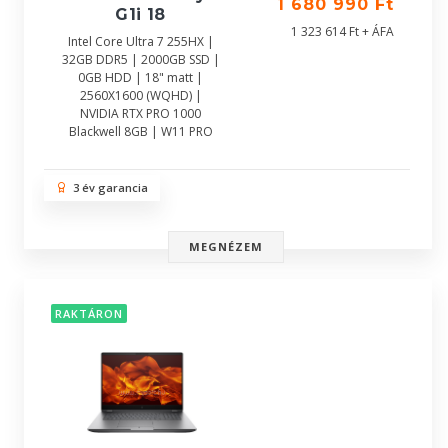
1 680 990 Ft
G1i 18
1 323 614 Ft + ÁFA
Intel Core Ultra 7 255HX |
32GB DDR5 | 2000GB SSD |
0GB HDD | 18" matt |
2560X1600 (WQHD) |
NVIDIA RTX PRO 1000
Blackwell 8GB | W11 PRO
3 év garancia
MEGNÉZEM
RAKTÁRON