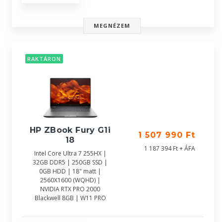
MEGNÉZEM
RAKTÁRON
HP ZBook Fury G1i
1 507 990 Ft
18
1 187 394 Ft + ÁFA
Intel Core Ultra 7 255HX |
32GB DDR5 | 250GB SSD |
0GB HDD | 18" matt |
2560X1600 (WQHD) |
NVIDIA RTX PRO 2000
Blackwell 8GB | W11 PRO