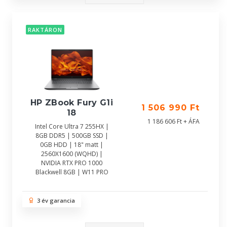
RAKTÁRON
HP ZBook Fury G1i
1 506 990 Ft
18
1 186 606 Ft + ÁFA
Intel Core Ultra 7 255HX |
8GB DDR5 | 500GB SSD |
0GB HDD | 18" matt |
2560X1600 (WQHD) |
NVIDIA RTX PRO 1000
Blackwell 8GB | W11 PRO
3 év garancia