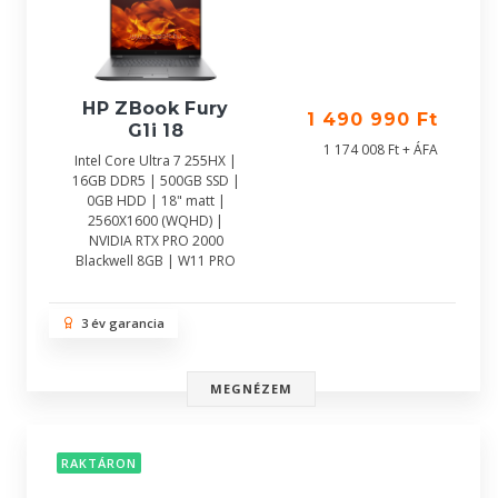
HP ZBook Fury
1 490 990 Ft
G1i 18
1 174 008 Ft + ÁFA
Intel Core Ultra 7 255HX |
16GB DDR5 | 500GB SSD |
0GB HDD | 18" matt |
2560X1600 (WQHD) |
NVIDIA RTX PRO 2000
Blackwell 8GB | W11 PRO
3 év garancia
MEGNÉZEM
RAKTÁRON