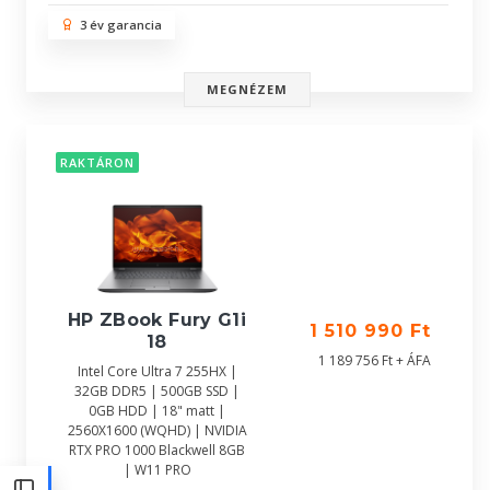
3 év garancia
MEGNÉZEM
RAKTÁRON
HP ZBook Fury G1i
1 510 990 Ft
18
1 189 756 Ft + ÁFA
Intel Core Ultra 7 255HX |
32GB DDR5 | 500GB SSD |
0GB HDD | 18" matt |
2560X1600 (WQHD) | NVIDIA
RTX PRO 1000 Blackwell 8GB
| W11 PRO