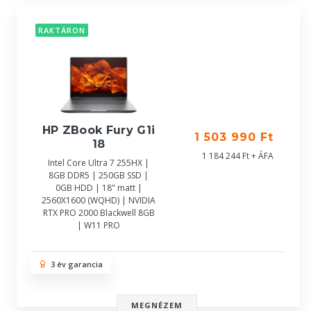
RAKTÁRON
HP ZBook Fury G1i
1 503 990 Ft
18
1 184 244 Ft + ÁFA
Intel Core Ultra 7 255HX |
8GB DDR5 | 250GB SSD |
0GB HDD | 18" matt |
2560X1600 (WQHD) | NVIDIA
RTX PRO 2000 Blackwell 8GB
| W11 PRO
3 év garancia
MEGNÉZEM