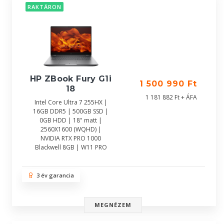
RAKTÁRON
HP ZBook Fury G1i
1 500 990 Ft
18
1 181 882 Ft + ÁFA
Intel Core Ultra 7 255HX |
16GB DDR5 | 500GB SSD |
0GB HDD | 18" matt |
2560X1600 (WQHD) |
NVIDIA RTX PRO 1000
Blackwell 8GB | W11 PRO
3 év garancia
MEGNÉZEM