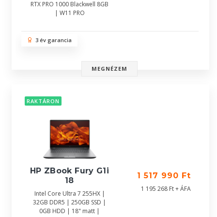
RTX PRO 1000 Blackwell 8GB
| W11 PRO
3 év garancia
MEGNÉZEM
RAKTÁRON
HP ZBook Fury G1i
1 517 990 Ft
18
1 195 268 Ft + ÁFA
Intel Core Ultra 7 255HX |
32GB DDR5 | 250GB SSD |
0GB HDD | 18" matt |