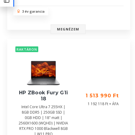
3 év garancia
MEGNÉZEM
RAKTÁRON
HP ZBook Fury G1i
1 513 990 Ft
18
1 192 118 Ft + ÁFA
Intel Core Ultra 7 255HX |
8GB DDR5 | 250GB SSD |
0GB HDD | 18" matt |
2560X1600 (WQHD) | NVIDIA
RTX PRO 1000 Blackwell 8GB
| W11 PRO