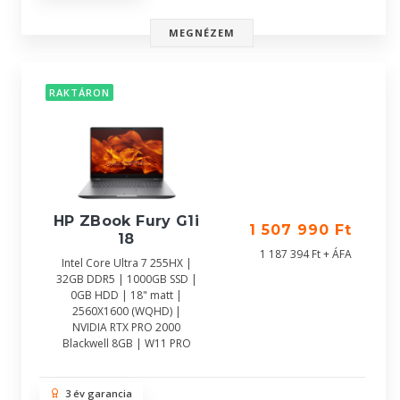
MEGNÉZEM
RAKTÁRON
HP ZBook Fury G1i
1 507 990 Ft
18
1 187 394 Ft + ÁFA
Intel Core Ultra 7 255HX |
32GB DDR5 | 1000GB SSD |
0GB HDD | 18" matt |
2560X1600 (WQHD) |
NVIDIA RTX PRO 2000
Blackwell 8GB | W11 PRO
3 év garancia