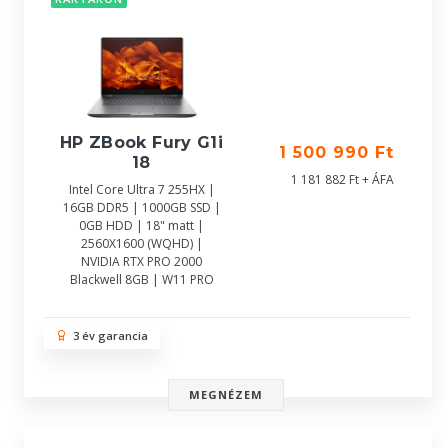
HP ZBook Fury G1i
1 500 990 Ft
18
1 181 882 Ft + ÁFA
Intel Core Ultra 7 255HX |
16GB DDR5 | 1000GB SSD |
0GB HDD | 18" matt |
2560X1600 (WQHD) |
NVIDIA RTX PRO 2000
Blackwell 8GB | W11 PRO
3 év garancia
MEGNÉZEM