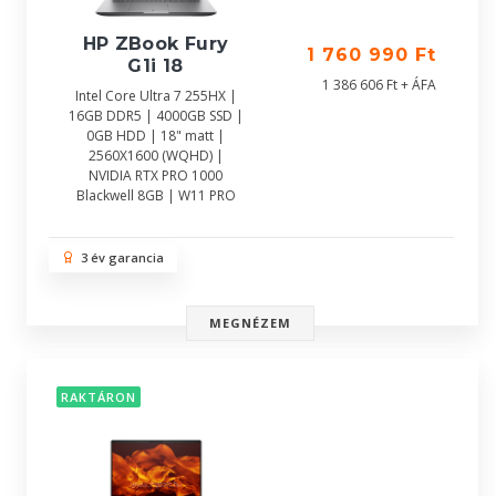
HP ZBook Fury
1 760 990 Ft
G1i 18
1 386 606 Ft + ÁFA
Intel Core Ultra 7 255HX |
16GB DDR5 | 4000GB SSD |
0GB HDD | 18" matt |
2560X1600 (WQHD) |
NVIDIA RTX PRO 1000
Blackwell 8GB | W11 PRO
3 év garancia
MEGNÉZEM
RAKTÁRON