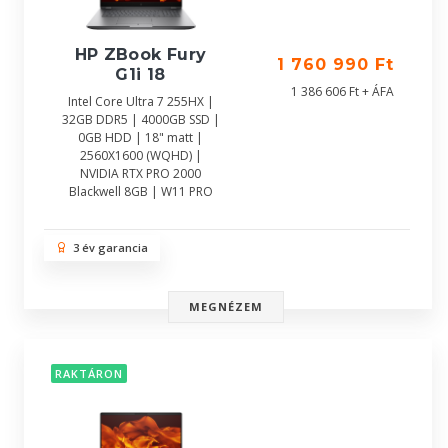
HP ZBook Fury
1 760 990 Ft
G1i 18
1 386 606 Ft + ÁFA
Intel Core Ultra 7 255HX |
32GB DDR5 | 4000GB SSD |
0GB HDD | 18" matt |
2560X1600 (WQHD) |
NVIDIA RTX PRO 2000
Blackwell 8GB | W11 PRO
3 év garancia
MEGNÉZEM
RAKTÁRON