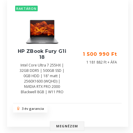
RAKTÁRON
HP ZBook Fury G1i
1 500 990 Ft
18
1 181 882 Ft + ÁFA
Intel Core Ultra 7 255HX |
32GB DDR5 | 500GB SSD |
0GB HDD | 18" matt |
2560X1600 (WQHD) |
NVIDIA RTX PRO 2000
Blackwell 8GB | W11 PRO
3 év garancia
MEGNÉZEM