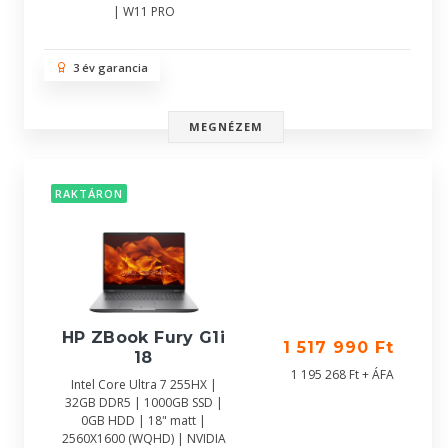
| W11 PRO
3 év garancia
MEGNÉZEM
RAKTÁRON
HP ZBook Fury G1i
1 517 990 Ft
18
1 195 268 Ft + ÁFA
Intel Core Ultra 7 255HX |
32GB DDR5 | 1000GB SSD |
0GB HDD | 18" matt |
2560X1600 (WQHD) | NVIDIA