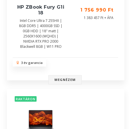
HP ZBook Fury G1i
1 756 990 Ft
18
1 383 457 Ft + ÁFA
Intel Core Ultra 7 255HX |
8GB DDR5 | 4000GB SSD |
0GB HDD | 18" matt |
2560X1600 (WQHD) |
NVIDIA RTX PRO 2000
Blackwell 8GB | W11 PRO
3 év garancia
MEGNÉZEM
RAKTÁRON