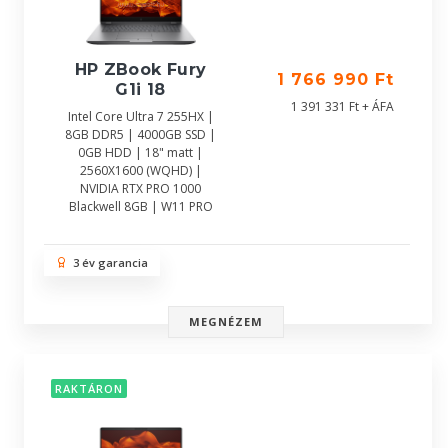
HP ZBook Fury
1 766 990 Ft
G1i 18
1 391 331 Ft + ÁFA
Intel Core Ultra 7 255HX |
8GB DDR5 | 4000GB SSD |
0GB HDD | 18" matt |
2560X1600 (WQHD) |
NVIDIA RTX PRO 1000
Blackwell 8GB | W11 PRO
3 év garancia
MEGNÉZEM
RAKTÁRON