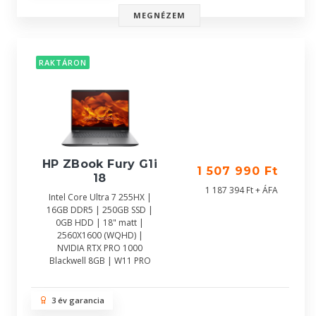
MEGNÉZEM
RAKTÁRON
HP ZBook Fury G1i
1 507 990 Ft
18
1 187 394 Ft + ÁFA
Intel Core Ultra 7 255HX |
16GB DDR5 | 250GB SSD |
0GB HDD | 18" matt |
2560X1600 (WQHD) |
NVIDIA RTX PRO 1000
Blackwell 8GB | W11 PRO
3 év garancia