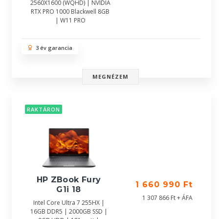
2560X1600 (WQHD) | NVIDIA
RTX PRO 1000 Blackwell 8GB
| W11 PRO
3 év garancia
MEGNÉZEM
RAKTÁRON
HP ZBook Fury
1 660 990 Ft
G1i 18
1 307 866 Ft + ÁFA
Intel Core Ultra 7 255HX |
16GB DDR5 | 2000GB SSD |