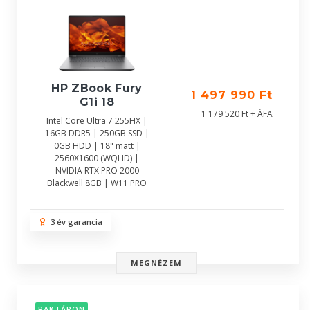
HP ZBook Fury
1 497 990 Ft
G1i 18
1 179 520 Ft + ÁFA
Intel Core Ultra 7 255HX |
16GB DDR5 | 250GB SSD |
0GB HDD | 18" matt |
2560X1600 (WQHD) |
NVIDIA RTX PRO 2000
Blackwell 8GB | W11 PRO
3 év garancia
MEGNÉZEM
RAKTÁRON