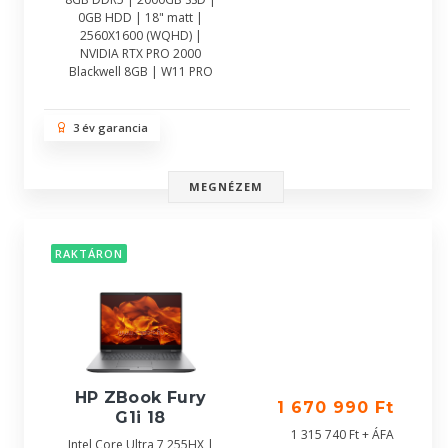
0GB HDD | 18" matt |
2560X1600 (WQHD) |
NVIDIA RTX PRO 2000
Blackwell 8GB | W11 PRO
3 év garancia
MEGNÉZEM
RAKTÁRON
HP ZBook Fury
1 670 990 Ft
G1i 18
1 315 740 Ft + ÁFA
Intel Core Ultra 7 255HX |