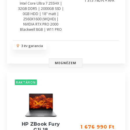
1 315 740 Ft + ÁFA
Intel Core Ultra 7 255HX |
32GB DDR5 | 2000GB SSD |
0GB HDD | 18" matt |
2560X1600 (WQHD) |
NVIDIA RTX PRO 2000
Blackwell 8GB | W11 PRO
3 év garancia
MEGNÉZEM
RAKTÁRON
HP ZBook Fury
1 676 990 Ft
G1i 18