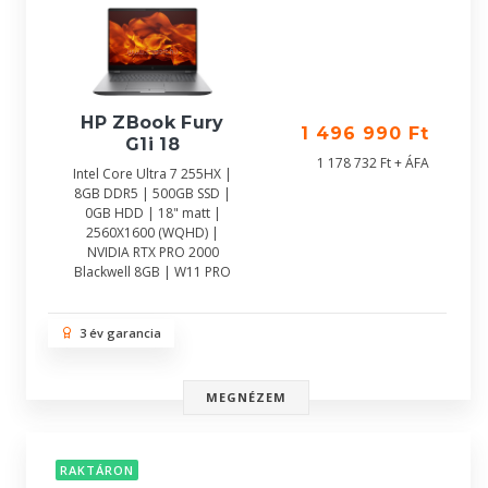
HP ZBook Fury
1 496 990 Ft
G1i 18
1 178 732 Ft + ÁFA
Intel Core Ultra 7 255HX |
8GB DDR5 | 500GB SSD |
0GB HDD | 18" matt |
2560X1600 (WQHD) |
NVIDIA RTX PRO 2000
Blackwell 8GB | W11 PRO
3 év garancia
MEGNÉZEM
RAKTÁRON