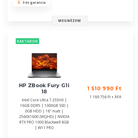
3 év garancia
MEGNÉZEM
RAKTÁRON
HP ZBook Fury G1i
1 510 990 Ft
18
1 189 756 Ft + ÁFA
Intel Core Ultra 7 255HX |
16GB DDR5 | 1000GB SSD |
0GB HDD | 18" matt |
2560X1600 (WQHD) | NVIDIA
RTX PRO 1000 Blackwell 8GB
| W11 PRO