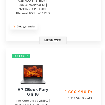
0GB HDD | 18" matt |
2560X1600 (WQHD) |
NVIDIA RTX PRO 2000
Blackwell 8GB | W11 PRO
3 év garancia
MEGNÉZEM
RAKTÁRON
HP ZBook Fury
1 666 990 Ft
G1i 18
1 312 591 Ft + ÁFA
Intel Core Ultra 7 255HX |
8GB DDR5 | 2000GB SSD |