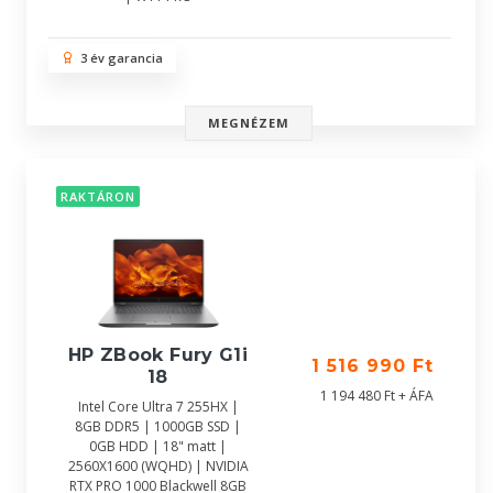
3 év garancia
MEGNÉZEM
RAKTÁRON
HP ZBook Fury G1i
1 516 990 Ft
18
1 194 480 Ft + ÁFA
Intel Core Ultra 7 255HX |
8GB DDR5 | 1000GB SSD |
0GB HDD | 18" matt |
2560X1600 (WQHD) | NVIDIA
RTX PRO 1000 Blackwell 8GB