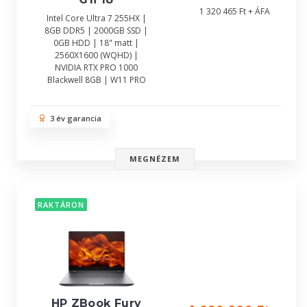
1 320 465 Ft + ÁFA
Intel Core Ultra 7 255HX |
8GB DDR5 | 2000GB SSD |
0GB HDD | 18" matt |
2560X1600 (WQHD) |
NVIDIA RTX PRO 1000
Blackwell 8GB | W11 PRO
3 év garancia
MEGNÉZEM
RAKTÁRON
HP ZBook Fury