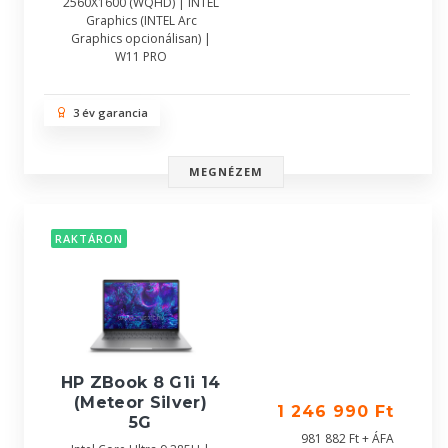
2560X1600 (WQHD) | INTEL
Graphics (INTEL Arc
Graphics opcionálisan) |
W11 PRO
3 év garancia
MEGNÉZEM
RAKTÁRON
HP ZBook 8 G1i 14
(Meteor Silver)
1 246 990 Ft
5G
981 882 Ft + ÁFA