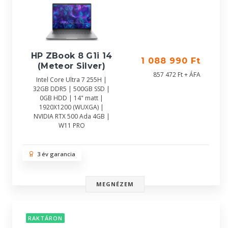
HP ZBook 8 G1i 14
1 088 990 Ft
(Meteor Silver)
857 472 Ft + ÁFA
Intel Core Ultra 7 255H |
32GB DDR5 | 500GB SSD |
0GB HDD | 14" matt |
1920X1200 (WUXGA) |
NVIDIA RTX 500 Ada 4GB |
W11 PRO
3 év garancia
MEGNÉZEM
RAKTÁRON