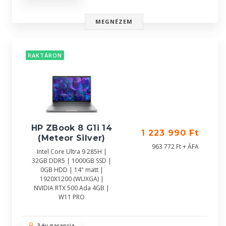
MEGNÉZEM
RAKTÁRON
HP ZBook 8 G1i 14
1 223 990 Ft
(Meteor Silver)
963 772 Ft + ÁFA
Intel Core Ultra 9 285H |
32GB DDR5 | 1000GB SSD |
0GB HDD | 14" matt |
1920X1200 (WUXGA) |
NVIDIA RTX 500 Ada 4GB |
W11 PRO
3 év garancia