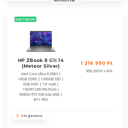
MEGNÉZEM
RAKTÁRON
HP ZBook 8 G1i 14
1 216 990 Ft
(Meteor Silver)
958 260 Ft + ÁFA
Intel Core Ultra 9 285H |
16GB DDR5 | 1000GB SSD |
0GB HDD | 14" matt |
1920X1200 (WUXGA) |
NVIDIA RTX 500 Ada 4GB |
W11 PRO
3 év garancia