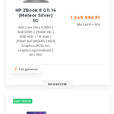
HP ZBook 8 G1i 14
(Meteor Silver)
1 249 990 Ft
5G
984 244 Ft + ÁFA
Intel Core Ultra 9 285H |
8GB DDR5 | 250GB SSD |
0GB HDD | 14" matt |
2560X1600 (WQHD) | INTEL
Graphics (INTEL Arc
Graphics opcionálisan) |
W11 PRO
3 év garancia
MEGNÉZEM
RAKTÁRON