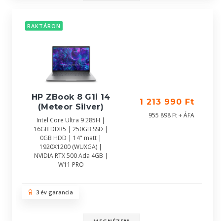
RAKTÁRON
HP ZBook 8 G1i 14
1 213 990 Ft
(Meteor Silver)
955 898 Ft + ÁFA
Intel Core Ultra 9 285H |
16GB DDR5 | 250GB SSD |
0GB HDD | 14" matt |
1920X1200 (WUXGA) |
NVIDIA RTX 500 Ada 4GB |
W11 PRO
3 év garancia