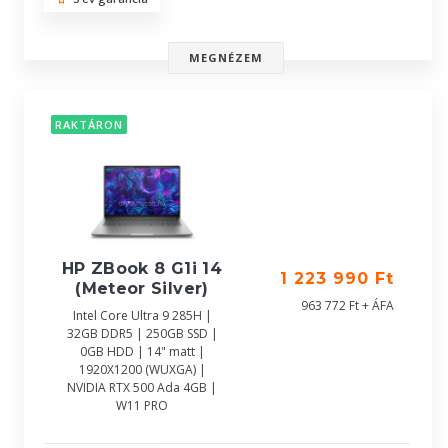
MEGNÉZEM
RAKTÁRON
HP ZBook 8 G1i 14
1 223 990 Ft
(Meteor Silver)
963 772 Ft + ÁFA
Intel Core Ultra 9 285H |
32GB DDR5 | 250GB SSD |
0GB HDD | 14" matt |
1920X1200 (WUXGA) |
NVIDIA RTX 500 Ada 4GB |
W11 PRO