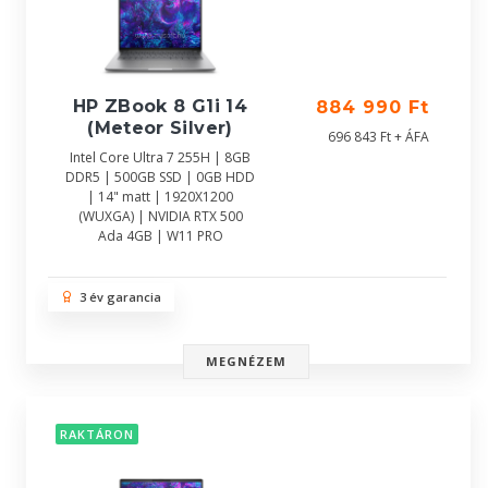
HP ZBook 8 G1i 14
884 990 Ft
(Meteor Silver)
696 843 Ft + ÁFA
Intel Core Ultra 7 255H | 8GB
DDR5 | 500GB SSD | 0GB HDD
| 14" matt | 1920X1200
(WUXGA) | NVIDIA RTX 500
Ada 4GB | W11 PRO
3 év garancia
MEGNÉZEM
RAKTÁRON