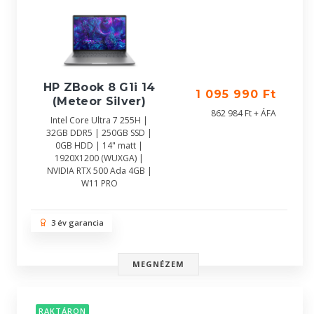
HP ZBook 8 G1i 14
1 095 990 Ft
(Meteor Silver)
862 984 Ft + ÁFA
Intel Core Ultra 7 255H |
32GB DDR5 | 250GB SSD |
0GB HDD | 14" matt |
1920X1200 (WUXGA) |
NVIDIA RTX 500 Ada 4GB |
W11 PRO
3 év garancia
MEGNÉZEM
RAKTÁRON