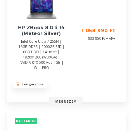
HP ZBook 8 G1i 14
1 058 990 Ft
(Meteor Silver)
833 850 Ft + ÁFA
Intel Core Ultra 7 255H |
16GB DDR5 | 2000GB SSD |
0GB HDD | 14" matt |
1920X1200 (WUXGA) |
NVIDIA RTX 500 Ada 4GB |
W11 PRO
3 év garancia
MEGNÉZEM
RAKTÁRON