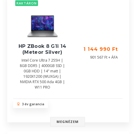
RAKTÁRON
HP ZBook 8 G1i 14
1 144 990 Ft
(Meteor Silver)
901 567 Ft + ÁFA
Intel Core Ultra 7 255H |
8GB DDR5 | 4000GB SSD |
0GB HDD | 14" matt |
1920X1200 (WUXGA) |
NVIDIA RTX 500 Ada 4GB |
W11 PRO
3 év garancia
MEGNÉZEM