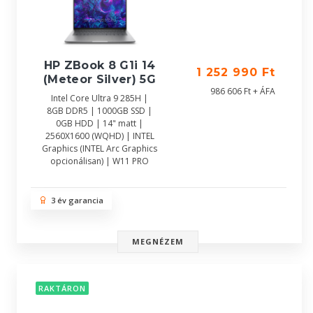
HP ZBook 8 G1i 14
1 252 990 Ft
(Meteor Silver) 5G
986 606 Ft + ÁFA
Intel Core Ultra 9 285H |
8GB DDR5 | 1000GB SSD |
0GB HDD | 14" matt |
2560X1600 (WQHD) | INTEL
Graphics (INTEL Arc Graphics
opcionálisan) | W11 PRO
3 év garancia
MEGNÉZEM
RAKTÁRON