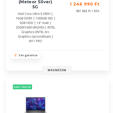
(Meteor Silver)
1 246 990 Ft
5G
981 882 Ft + ÁFA
Intel Core Ultra 9 285H |
16GB DDR5 | 1000GB SSD |
0GB HDD | 14" matt |
2560X1600 (WQHD) | INTEL
Graphics (INTEL Arc
Graphics opcionálisan) |
W11 PRO
3 év garancia
MEGNÉZEM
RAKTÁRON