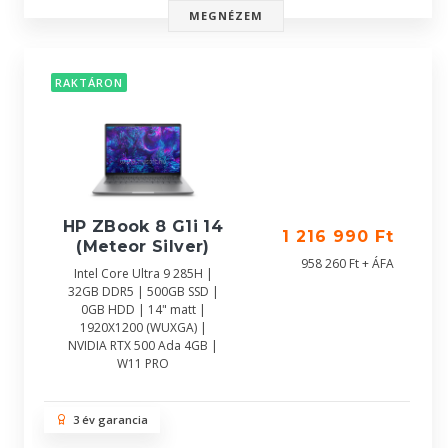
MEGNÉZEM
RAKTÁRON
HP ZBook 8 G1i 14
1 216 990 Ft
(Meteor Silver)
958 260 Ft + ÁFA
Intel Core Ultra 9 285H |
32GB DDR5 | 500GB SSD |
0GB HDD | 14" matt |
1920X1200 (WUXGA) |
NVIDIA RTX 500 Ada 4GB |
W11 PRO
3 év garancia