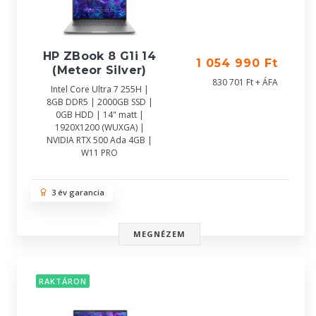
HP ZBook 8 G1i 14
1 054 990 Ft
(Meteor Silver)
830 701 Ft + ÁFA
Intel Core Ultra 7 255H |
8GB DDR5 | 2000GB SSD |
0GB HDD | 14" matt |
1920X1200 (WUXGA) |
NVIDIA RTX 500 Ada 4GB |
W11 PRO
3 év garancia
MEGNÉZEM
RAKTÁRON