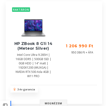
RAKTÁRON
HP ZBook 8 G1i 14
1 206 990 Ft
(Meteor Silver)
950 386 Ft + ÁFA
Intel Core Ultra 9 285H |
16GB DDR5 | 500GB SSD |
0GB HDD | 14" matt |
1920X1200 (WUXGA) |
NVIDIA RTX 500 Ada 4GB |
W11 PRO
3 év garancia
MEGNÉZEM