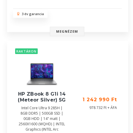
3 év garancia
MEGNÉZEM
RAKTÁRON
HP ZBook 8 G1i 14
1 242 990 Ft
(Meteor Silver) 5G
978 732 Ft + ÁFA
Intel Core Ultra 9 285H |
8GB DDR5 | 500GB SSD |
0GB HDD | 14" matt |
2560X1600 (WQHD) | INTEL
Graphics (INTEL Arc