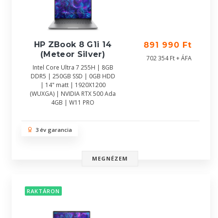
HP ZBook 8 G1i 14
891 990 Ft
(Meteor Silver)
702 354 Ft + ÁFA
Intel Core Ultra 7 255H | 8GB
DDR5 | 250GB SSD | 0GB HDD
| 14" matt | 1920X1200
(WUXGA) | NVIDIA RTX 500 Ada
4GB | W11 PRO
3 év garancia
MEGNÉZEM
RAKTÁRON