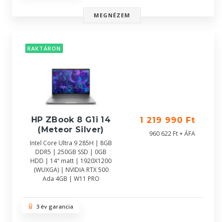
MEGNÉZEM
RAKTÁRON
HP ZBook 8 G1i 14
1 219 990 Ft
(Meteor Silver)
960 622 Ft + ÁFA
Intel Core Ultra 9 285H | 8GB
DDR5 | 250GB SSD | 0GB
HDD | 14" matt | 1920X1200
(WUXGA) | NVIDIA RTX 500
Ada 4GB | W11 PRO
3 év garancia