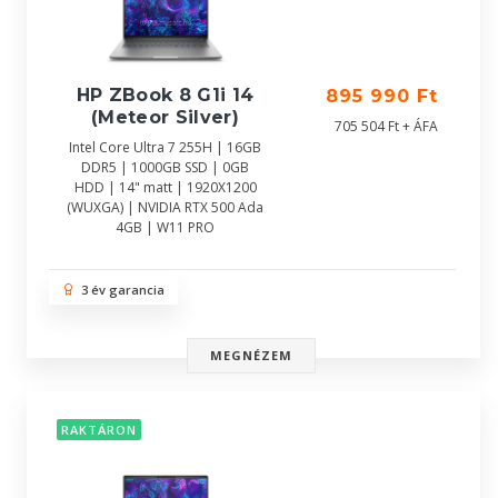
HP ZBook 8 G1i 14
895 990 Ft
(Meteor Silver)
705 504 Ft + ÁFA
Intel Core Ultra 7 255H | 16GB
DDR5 | 1000GB SSD | 0GB
HDD | 14" matt | 1920X1200
(WUXGA) | NVIDIA RTX 500 Ada
4GB | W11 PRO
3 év garancia
MEGNÉZEM
RAKTÁRON