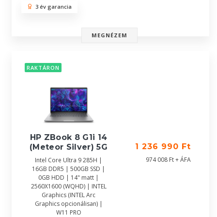
3 év garancia
MEGNÉZEM
RAKTÁRON
HP ZBook 8 G1i 14
1 236 990 Ft
(Meteor Silver) 5G
974 008 Ft + ÁFA
Intel Core Ultra 9 285H |
16GB DDR5 | 500GB SSD |
0GB HDD | 14" matt |
2560X1600 (WQHD) | INTEL
Graphics (INTEL Arc
Graphics opcionálisan) |
W11 PRO