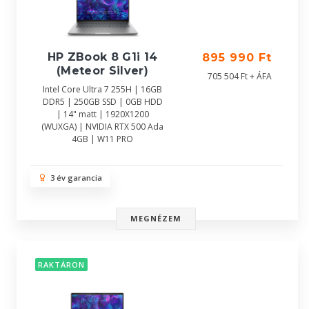
HP ZBook 8 G1i 14
895 990 Ft
(Meteor Silver)
705 504 Ft + ÁFA
Intel Core Ultra 7 255H | 16GB
DDR5 | 250GB SSD | 0GB HDD
| 14" matt | 1920X1200
(WUXGA) | NVIDIA RTX 500 Ada
4GB | W11 PRO
3 év garancia
MEGNÉZEM
RAKTÁRON