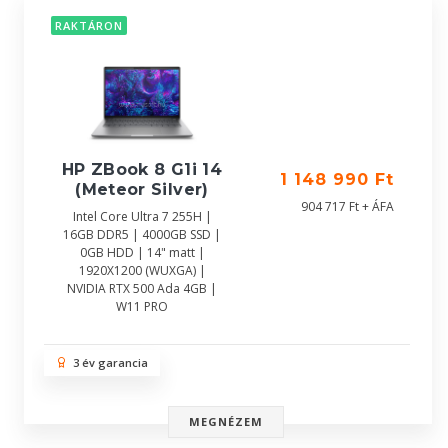
RAKTÁRON
HP ZBook 8 G1i 14
1 148 990 Ft
(Meteor Silver)
904 717 Ft + ÁFA
Intel Core Ultra 7 255H |
16GB DDR5 | 4000GB SSD |
0GB HDD | 14" matt |
1920X1200 (WUXGA) |
NVIDIA RTX 500 Ada 4GB |
W11 PRO
3 év garancia
MEGNÉZEM