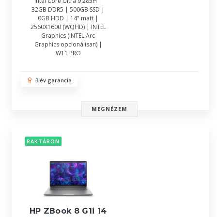
Intel Core Ultra 9 285H |
32GB DDR5 | 500GB SSD |
0GB HDD | 14" matt |
2560X1600 (WQHD) | INTEL
Graphics (INTEL Arc
Graphics opcionálisan) |
W11 PRO
3 év garancia
MEGNÉZEM
RAKTÁRON
HP ZBook 8 G1i 14