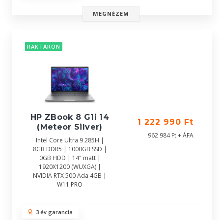
MEGNÉZEM
RAKTÁRON
HP ZBook 8 G1i 14
1 222 990 Ft
(Meteor Silver)
962 984 Ft + ÁFA
Intel Core Ultra 9 285H |
8GB DDR5 | 1000GB SSD |
0GB HDD | 14" matt |
1920X1200 (WUXGA) |
NVIDIA RTX 500 Ada 4GB |
W11 PRO
3 év garancia