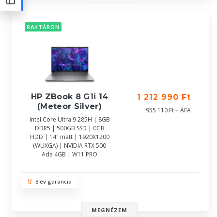
RAKTÁRON
HP ZBook 8 G1i 14
1 212 990 Ft
(Meteor Silver)
955 110 Ft + ÁFA
Intel Core Ultra 9 285H | 8GB
DDR5 | 500GB SSD | 0GB
HDD | 14" matt | 1920X1200
(WUXGA) | NVIDIA RTX 500
Ada 4GB | W11 PRO
3 év garancia
MEGNÉZEM