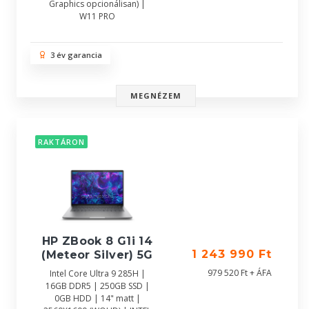
Graphics opcionálisan) |
W11 PRO
3 év garancia
MEGNÉZEM
RAKTÁRON
HP ZBook 8 G1i 14
1 243 990 Ft
(Meteor Silver) 5G
979 520 Ft + ÁFA
Intel Core Ultra 9 285H |
16GB DDR5 | 250GB SSD |
0GB HDD | 14" matt |