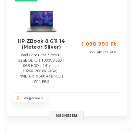
HP ZBook 8 G1i 14
1 098 990 Ft
(Meteor Silver)
865 346 Ft + ÁFA
Intel Core Ultra 7 255H |
32GB DDR5 | 1000GB SSD |
0GB HDD | 14" matt |
1920X1200 (WUXGA) |
NVIDIA RTX 500 Ada 4GB |
W11 PRO
3 év garancia
MEGNÉZEM