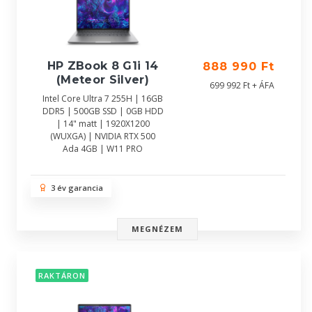
HP ZBook 8 G1i 14
888 990 Ft
(Meteor Silver)
699 992 Ft + ÁFA
Intel Core Ultra 7 255H | 16GB
DDR5 | 500GB SSD | 0GB HDD
| 14" matt | 1920X1200
(WUXGA) | NVIDIA RTX 500
Ada 4GB | W11 PRO
3 év garancia
MEGNÉZEM
RAKTÁRON