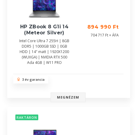
HP ZBook 8 G1i 14
894 990 Ft
(Meteor Silver)
704 717 Ft + ÁFA
Intel Core Ultra 7 255H | 8GB
DDR5 | 1000GB SSD | 0GB
HDD | 14" matt | 1920X1200
(WUXGA) | NVIDIA RTX 500
Ada 4GB | W11 PRO
3 év garancia
MEGNÉZEM
RAKTÁRON