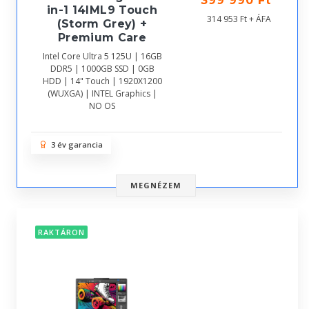
399 990 Ft
in-1 14IML9 Touch
314 953 Ft + ÁFA
(Storm Grey) +
Premium Care
Intel Core Ultra 5 125U | 16GB
DDR5 | 1000GB SSD | 0GB
HDD | 14" Touch | 1920X1200
(WUXGA) | INTEL Graphics |
NO OS
3 év garancia
MEGNÉZEM
RAKTÁRON