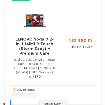
LENOVO Yoga 7 2-
482 990 Ft
in-1 14IML9 Touch
380 307 Ft + ÁFA
(Storm Grey) +
Premium Care
Intel Core Ultra 5 125U | 16GB
DDR5 | 1000GB SSD | 0GB
HDD | 14" Touch | 1920X1200
(WUXGA) | INTEL Graphics |
W11 PRO
3 év garancia
MEGNÉZEM