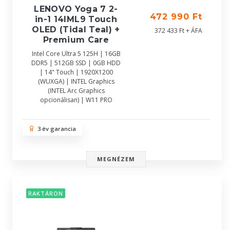
LENOVO Yoga 7 2-
472 990 Ft
in-1 14IML9 Touch
OLED (Tidal Teal) +
372 433 Ft + ÁFA
Premium Care
Intel Core Ultra 5 125H | 16GB
DDR5 | 512GB SSD | 0GB HDD
| 14" Touch | 1920X1200
(WUXGA) | INTEL Graphics
(INTEL Arc Graphics
opcionálisan) | W11 PRO
3 év garancia
MEGNÉZEM
RAKTÁRON