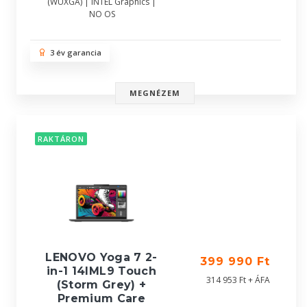
(WUXGA) | INTEL Graphics |
NO OS
3 év garancia
MEGNÉZEM
RAKTÁRON
LENOVO Yoga 7 2-
399 990 Ft
in-1 14IML9 Touch
314 953 Ft + ÁFA
(Storm Grey) +
Premium Care