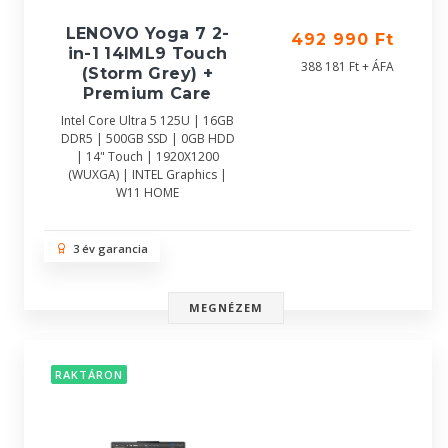
LENOVO Yoga 7 2-
492 990 Ft
in-1 14IML9 Touch
388 181 Ft + ÁFA
(Storm Grey) +
Premium Care
Intel Core Ultra 5 125U | 16GB
DDR5 | 500GB SSD | 0GB HDD
| 14" Touch | 1920X1200
(WUXGA) | INTEL Graphics |
W11 HOME
3 év garancia
MEGNÉZEM
RAKTÁRON