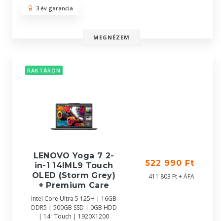
3 év garancia
MEGNÉZEM
RAKTÁRON
LENOVO Yoga 7 2-
522 990 Ft
in-1 14IML9 Touch
OLED (Storm Grey)
411 803 Ft + ÁFA
+ Premium Care
Intel Core Ultra 5 125H | 16GB
DDR5 | 500GB SSD | 0GB HDD
| 14" Touch | 1920X1200