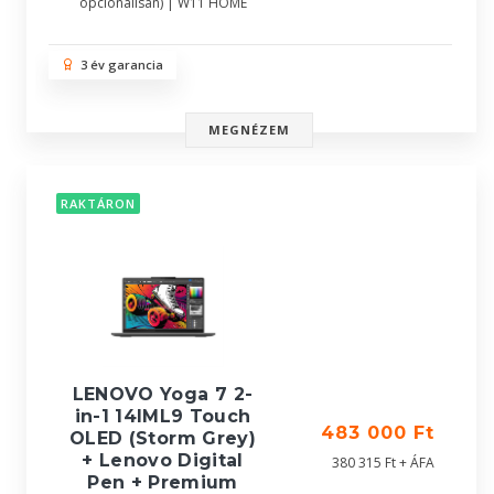
opcionálisan) | W11 HOME
3 év garancia
MEGNÉZEM
RAKTÁRON
LENOVO Yoga 7 2-
in-1 14IML9 Touch
483 000 Ft
OLED (Storm Grey)
+ Lenovo Digital
380 315 Ft + ÁFA
Pen + Premium