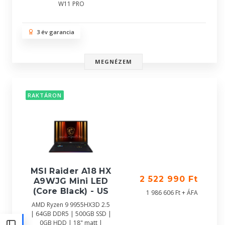
W11 PRO
3 év garancia
MEGNÉZEM
RAKTÁRON
MSI Raider A18 HX
2 522 990 Ft
A9WJG Mini LED
(Core Black) - US
1 986 606 Ft + ÁFA
AMD Ryzen 9 9955HX3D 2.5
| 64GB DDR5 | 500GB SSD |
0GB HDD | 18" matt |