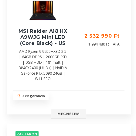
MSI Raider A18 HX
2 532 990 Ft
A9WJG Mini LED
(Core Black) - US
1 994 480 Ft + ÁFA
AMD Ryzen 9 9955HX3D 2.5
| 64GB DDR5 | 2000GB SSD
| 0GB HDD | 18" matt |
3840X2400 (UHD+) | NVIDIA
GeForce RTX 5090 24GB |
W11 PRO
3 év garancia
MEGNÉZEM
RAKTÁRON