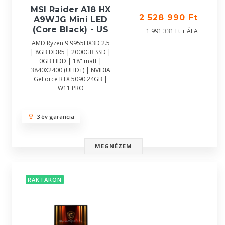
MSI Raider A18 HX
2 528 990 Ft
A9WJG Mini LED
(Core Black) - US
1 991 331 Ft + ÁFA
AMD Ryzen 9 9955HX3D 2.5
| 8GB DDR5 | 2000GB SSD |
0GB HDD | 18" matt |
3840X2400 (UHD+) | NVIDIA
GeForce RTX 5090 24GB |
W11 PRO
3 év garancia
MEGNÉZEM
RAKTÁRON