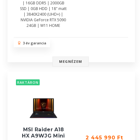
| 16GB DDR5 | 2000GB
SSD | 0GB HDD | 18" matt
| 3840X2400 (UHD+) |
NVIDIA GeForce RTX 5090
24GB | W11 HOME
3 év garancia
MEGNÉZEM
RAKTÁRON
MSI Raider A18
HX A9WJG Mini
2 445 990 Ft