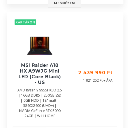
MEGNÉZEM
RAKTÁRON
MSI Raider A18
HX A9WJG Mini
2 439 990 Ft
LED (Core Black)
1 921 252 Ft + ÁFA
- US
AMD Ryzen 9 9955HX3D 2.5
| 16GB DDR5 | 250GB SSD
| 0GB HDD | 18" matt |
3840X2400 (UHD+) |
NVIDIA GeForce RTX 5090
24GB | W11 HOME