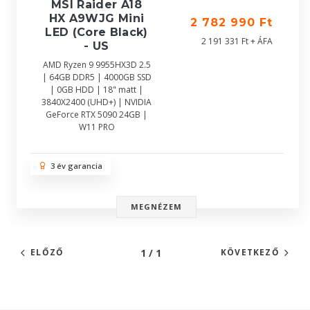
MSI Raider A18
HX A9WJG Mini
2 782 990 Ft
LED (Core Black)
2 191 331 Ft + ÁFA
- US
AMD Ryzen 9 9955HX3D 2.5
| 64GB DDR5 | 4000GB SSD
| 0GB HDD | 18" matt |
3840X2400 (UHD+) | NVIDIA
GeForce RTX 5090 24GB |
W11 PRO
3 év garancia
MEGNÉZEM
1 / 1
ELŐZŐ
KÖVETKEZŐ