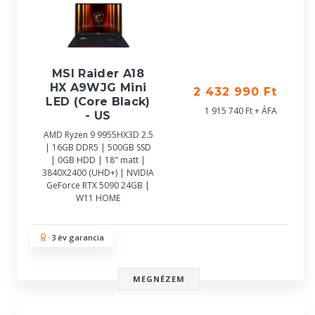
MSI Raider A18
HX A9WJG Mini
2 432 990 Ft
LED (Core Black)
1 915 740 Ft + ÁFA
- US
AMD Ryzen 9 9955HX3D 2.5
| 16GB DDR5 | 500GB SSD
| 0GB HDD | 18" matt |
3840X2400 (UHD+) | NVIDIA
GeForce RTX 5090 24GB |
W11 HOME
3 év garancia
MEGNÉZEM