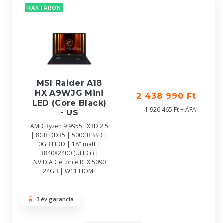
RAKTÁRON
MSI Raider A18
HX A9WJG Mini
2 438 990 Ft
LED (Core Black)
1 920 465 Ft + ÁFA
- US
AMD Ryzen 9 9955HX3D 2.5
| 8GB DDR5 | 500GB SSD |
0GB HDD | 18" matt |
3840X2400 (UHD+) |
NVIDIA GeForce RTX 5090
24GB | W11 HOME
3 év garancia