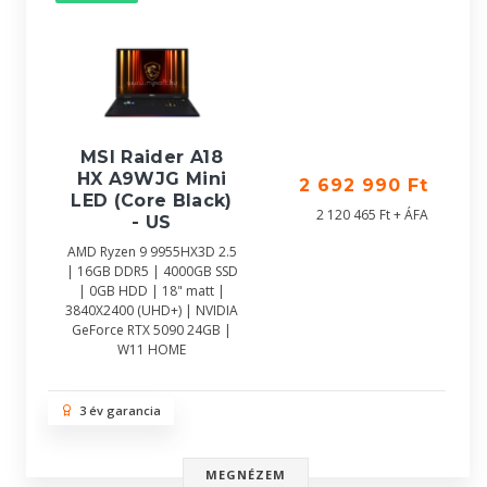
MSI Raider A18
HX A9WJG Mini
2 692 990 Ft
LED (Core Black)
2 120 465 Ft + ÁFA
- US
AMD Ryzen 9 9955HX3D 2.5
| 16GB DDR5 | 4000GB SSD
| 0GB HDD | 18" matt |
3840X2400 (UHD+) | NVIDIA
GeForce RTX 5090 24GB |
W11 HOME
3 év garancia
MEGNÉZEM