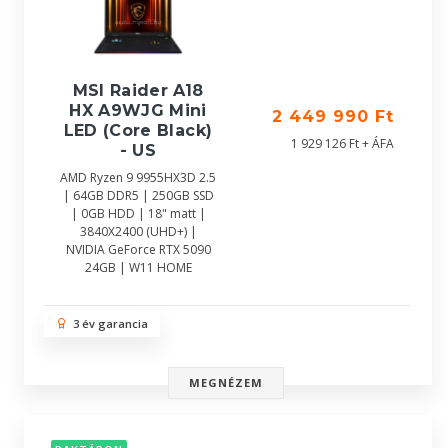
MSI Raider A18
HX A9WJG Mini
2 449 990 Ft
LED (Core Black)
1 929 126 Ft + ÁFA
- US
AMD Ryzen 9 9955HX3D 2.5
| 64GB DDR5 | 250GB SSD
| 0GB HDD | 18" matt |
3840X2400 (UHD+) |
NVIDIA GeForce RTX 5090
24GB | W11 HOME
3 év garancia
MEGNÉZEM