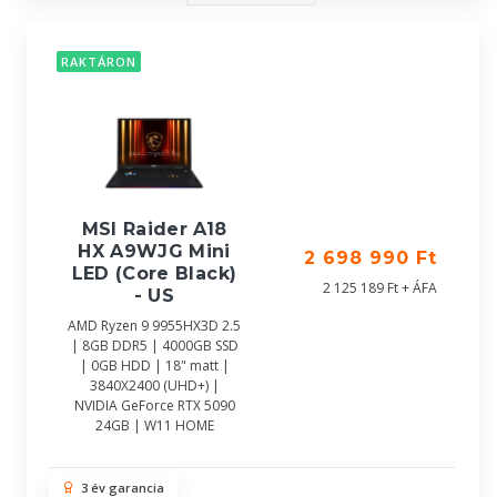
RAKTÁRON
MSI Raider A18
HX A9WJG Mini
2 698 990 Ft
LED (Core Black)
2 125 189 Ft + ÁFA
- US
AMD Ryzen 9 9955HX3D 2.5
| 8GB DDR5 | 4000GB SSD
| 0GB HDD | 18" matt |
3840X2400 (UHD+) |
NVIDIA GeForce RTX 5090
24GB | W11 HOME
3 év garancia