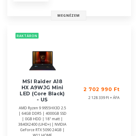
MEGNÉZEM
RAKTÁRON
MSI Raider A18
HX A9WJG Mini
2 702 990 Ft
LED (Core Black)
2 128 339 Ft + ÁFA
- US
AMD Ryzen 9 9955HX3D 2.5
| 64GB DDR5 | 4000GB SSD
| 0GB HDD | 18" matt |
3840X2400 (UHD+) | NVIDIA
GeForce RTX 5090 24GB |
W11 HOME