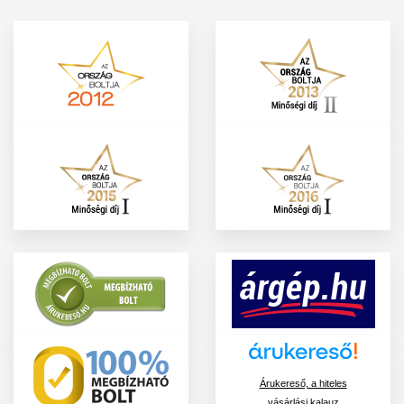
Árukereső, a hiteles
vásárlási kalauz