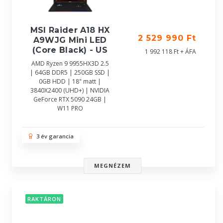
MSI Raider A18 HX
2 529 990 Ft
A9WJG Mini LED
(Core Black) - US
1 992 118 Ft + ÁFA
AMD Ryzen 9 9955HX3D 2.5
| 64GB DDR5 | 250GB SSD |
0GB HDD | 18" matt |
3840X2400 (UHD+) | NVIDIA
GeForce RTX 5090 24GB |
W11 PRO
3 év garancia
MEGNÉZEM
RAKTÁRON