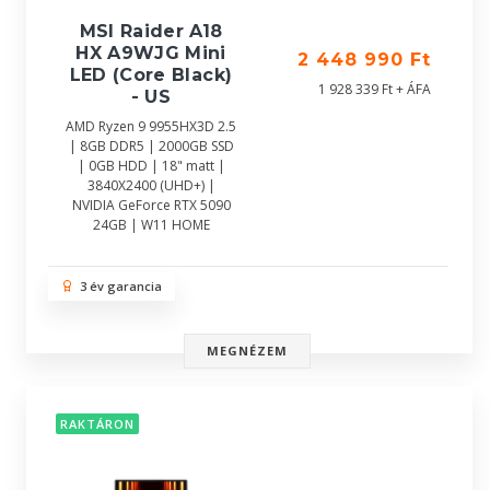
MSI Raider A18
HX A9WJG Mini
2 448 990 Ft
LED (Core Black)
1 928 339 Ft + ÁFA
- US
AMD Ryzen 9 9955HX3D 2.5
| 8GB DDR5 | 2000GB SSD
| 0GB HDD | 18" matt |
3840X2400 (UHD+) |
NVIDIA GeForce RTX 5090
24GB | W11 HOME
3 év garancia
MEGNÉZEM
RAKTÁRON