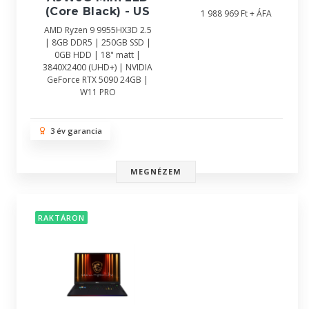
(Core Black) - US
1 988 969 Ft + ÁFA
AMD Ryzen 9 9955HX3D 2.5
| 8GB DDR5 | 250GB SSD |
0GB HDD | 18" matt |
3840X2400 (UHD+) | NVIDIA
GeForce RTX 5090 24GB |
W11 PRO
3 év garancia
MEGNÉZEM
RAKTÁRON