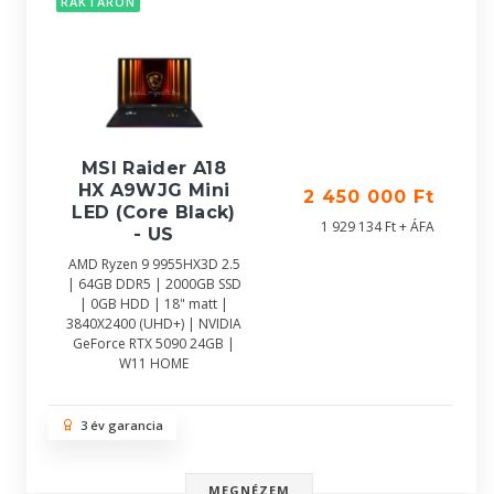
RAKTÁRON
MSI Raider A18
HX A9WJG Mini
2 450 000 Ft
LED (Core Black)
1 929 134 Ft + ÁFA
- US
AMD Ryzen 9 9955HX3D 2.5
| 64GB DDR5 | 2000GB SSD
| 0GB HDD | 18" matt |
3840X2400 (UHD+) | NVIDIA
GeForce RTX 5090 24GB |
W11 HOME
3 év garancia
MEGNÉZEM