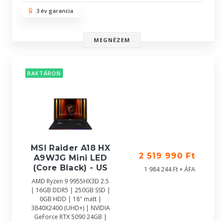
3 év garancia
MEGNÉZEM
RAKTÁRON
MSI Raider A18 HX
2 519 990 Ft
A9WJG Mini LED
(Core Black) - US
1 984 244 Ft + ÁFA
AMD Ryzen 9 9955HX3D 2.5
| 16GB DDR5 | 250GB SSD |
0GB HDD | 18" matt |
3840X2400 (UHD+) | NVIDIA
GeForce RTX 5090 24GB |