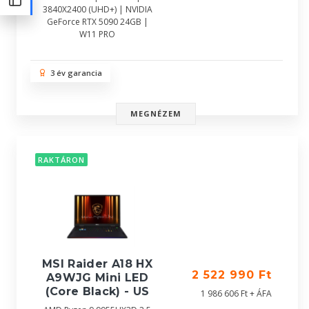
3840X2400 (UHD+) | NVIDIA
GeForce RTX 5090 24GB |
W11 PRO
3 év garancia
MEGNÉZEM
RAKTÁRON
MSI Raider A18 HX
2 522 990 Ft
A9WJG Mini LED
(Core Black) - US
1 986 606 Ft + ÁFA