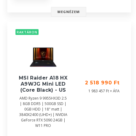
MEGNÉZEM
RAKTÁRON
MSI Raider A18 HX
2 518 990 Ft
A9WJG Mini LED
(Core Black) - US
1 983 457 Ft + ÁFA
AMD Ryzen 9 9955HX3D 2.5
| 8GB DDR5 | 500GB SSD |
0GB HDD | 18" matt |
3840X2400 (UHD+) | NVIDIA
GeForce RTX 5090 24GB |
W11 PRO