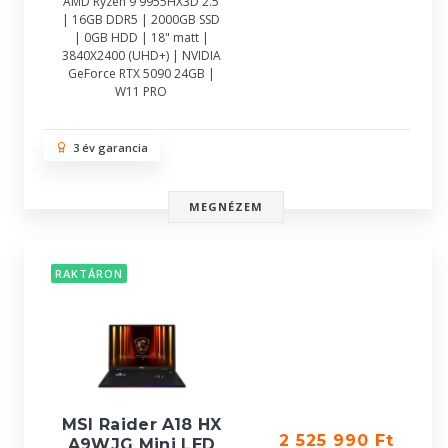
AMD Ryzen 9 9955HX3D 2.5
| 16GB DDR5 | 2000GB SSD
| 0GB HDD | 18" matt |
3840X2400 (UHD+) | NVIDIA
GeForce RTX 5090 24GB |
W11 PRO
3 év garancia
MEGNÉZEM
RAKTÁRON
MSI Raider A18 HX
2 525 990 Ft
A9WJG Mini LED