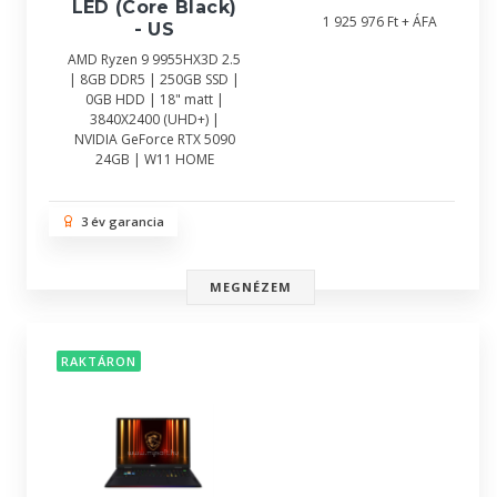
LED (Core Black)
1 925 976 Ft + ÁFA
- US
AMD Ryzen 9 9955HX3D 2.5
| 8GB DDR5 | 250GB SSD |
0GB HDD | 18" matt |
3840X2400 (UHD+) |
NVIDIA GeForce RTX 5090
24GB | W11 HOME
3 év garancia
MEGNÉZEM
RAKTÁRON