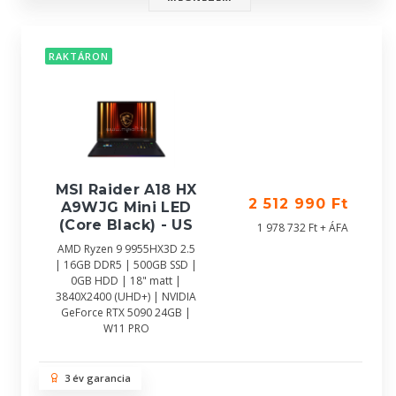
RAKTÁRON
MSI Raider A18 HX
2 512 990 Ft
A9WJG Mini LED
(Core Black) - US
1 978 732 Ft + ÁFA
AMD Ryzen 9 9955HX3D 2.5
| 16GB DDR5 | 500GB SSD |
0GB HDD | 18" matt |
3840X2400 (UHD+) | NVIDIA
GeForce RTX 5090 24GB |
W11 PRO
3 év garancia