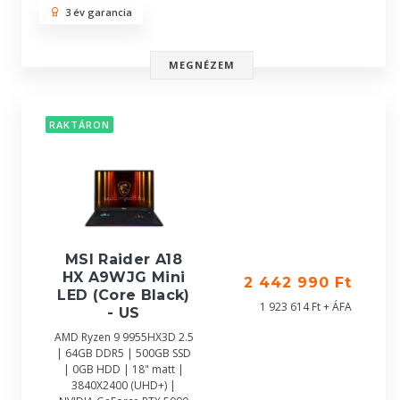
3 év garancia
MEGNÉZEM
RAKTÁRON
MSI Raider A18
HX A9WJG Mini
2 442 990 Ft
LED (Core Black)
1 923 614 Ft + ÁFA
- US
AMD Ryzen 9 9955HX3D 2.5
| 64GB DDR5 | 500GB SSD
| 0GB HDD | 18" matt |
3840X2400 (UHD+) |