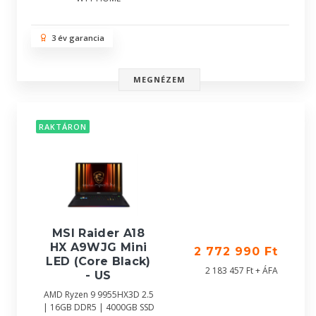
3 év garancia
MEGNÉZEM
RAKTÁRON
MSI Raider A18
HX A9WJG Mini
2 772 990 Ft
LED (Core Black)
2 183 457 Ft + ÁFA
- US
AMD Ryzen 9 9955HX3D 2.5
| 16GB DDR5 | 4000GB SSD