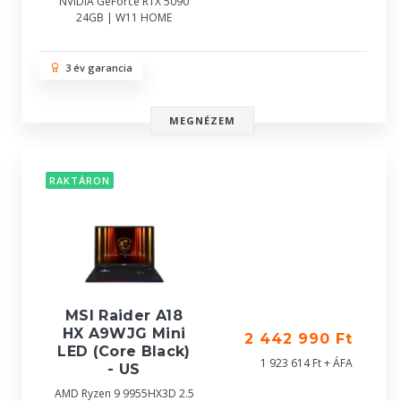
NVIDIA GeForce RTX 5090
24GB | W11 HOME
3 év garancia
MEGNÉZEM
RAKTÁRON
MSI Raider A18
HX A9WJG Mini
2 442 990 Ft
LED (Core Black)
1 923 614 Ft + ÁFA
- US
AMD Ryzen 9 9955HX3D 2.5