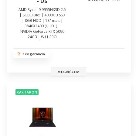
- US
AMD Ryzen 9 9955HX3D 2.5
| 8GB DDR5 | 4000GB SSD
| 0GB HDD | 18" matt |
3840X2400 (UHD+) |
NVIDIA GeForce RTX 5090
24GB | W11 PRO
3 év garancia
MEGNÉZEM
RAKTÁRON