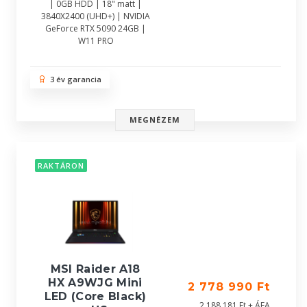
| 0GB HDD | 18" matt |
3840X2400 (UHD+) | NVIDIA
GeForce RTX 5090 24GB |
W11 PRO
3 év garancia
MEGNÉZEM
RAKTÁRON
MSI Raider A18
HX A9WJG Mini
2 778 990 Ft
LED (Core Black)
2 188 181 Ft + ÁFA