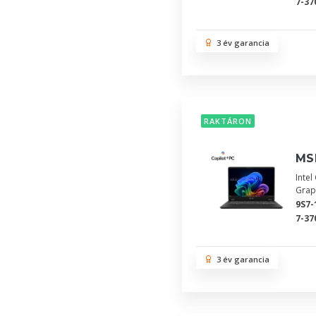
7-37
3 év garancia
RAKTÁRON
MSI
Inte
Grap
9S7-
7-37
3 év garancia