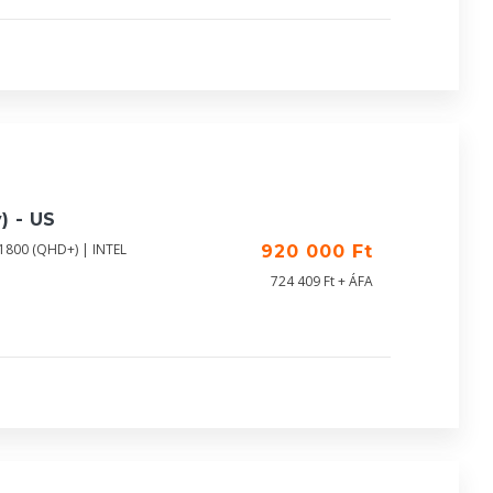
) - US
X1800 (QHD+) | INTEL
920 000 Ft
724 409 Ft + ÁFA