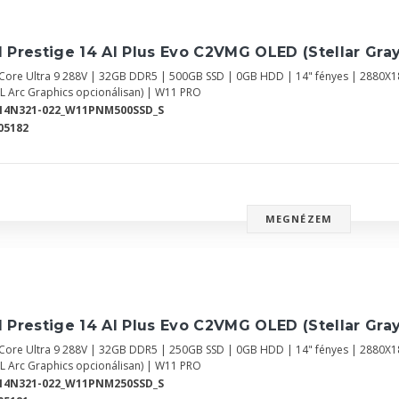
 Prestige 14 AI Plus Evo C2VMG OLED (Stellar Gray
l Core Ultra 9 288V | 32GB DDR5 | 500GB SSD | 0GB HDD | 14" fényes | 2880X1
EL Arc Graphics opcionálisan) | W11 PRO
-14N321-022_W11PNM500SSD_S
05182
MEGNÉZEM
 Prestige 14 AI Plus Evo C2VMG OLED (Stellar Gray
l Core Ultra 9 288V | 32GB DDR5 | 250GB SSD | 0GB HDD | 14" fényes | 2880X1
EL Arc Graphics opcionálisan) | W11 PRO
-14N321-022_W11PNM250SSD_S