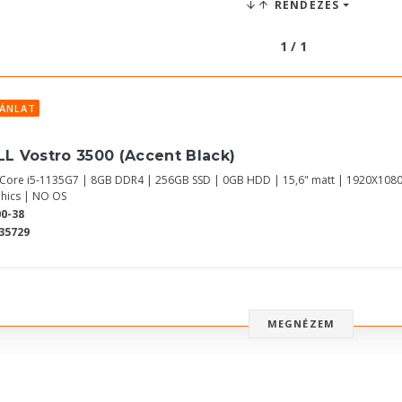
RENDEZÉS
1 / 1
JÁNLAT
LL Vostro 3500 (Accent Black)
l Core i5-1135G7 | 8GB DDR4 | 256GB SSD | 0GB HDD | 15,6" matt | 1920X1080
hics | NO OS
0-38
35729
MEGNÉZEM