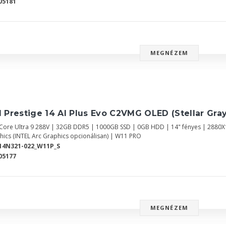
05181
MEGNÉZEM
 Prestige 14 AI Plus Evo C2VMG OLED (Stellar Gray
l Core Ultra 9 288V | 32GB DDR5 | 1000GB SSD | 0GB HDD | 14" fényes | 2880
hics (INTEL Arc Graphics opcionálisan) | W11 PRO
14N321-022_W11P_S
05177
MEGNÉZEM