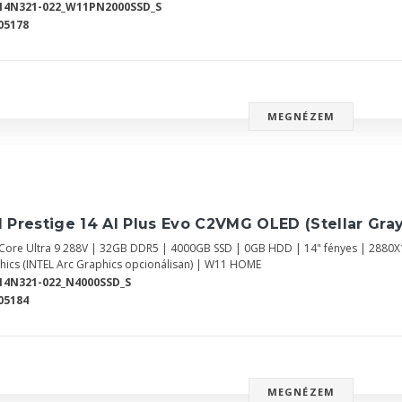
14N321-022_W11PN2000SSD_S
05178
MEGNÉZEM
 Prestige 14 AI Plus Evo C2VMG OLED (Stellar Gray
l Core Ultra 9 288V | 32GB DDR5 | 4000GB SSD | 0GB HDD | 14" fényes | 2880
hics (INTEL Arc Graphics opcionálisan) | W11 HOME
14N321-022_N4000SSD_S
05184
MEGNÉZEM