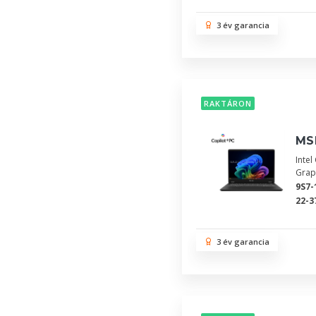
3 év garancia
RAKTÁRON
MSI
Inte
Grap
9S7-
22-3
3 év garancia