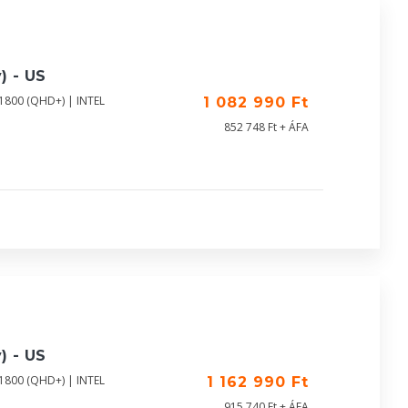
) - US
X1800 (QHD+) | INTEL
1 082 990 Ft
852 748 Ft + ÁFA
) - US
X1800 (QHD+) | INTEL
1 162 990 Ft
915 740 Ft + ÁFA