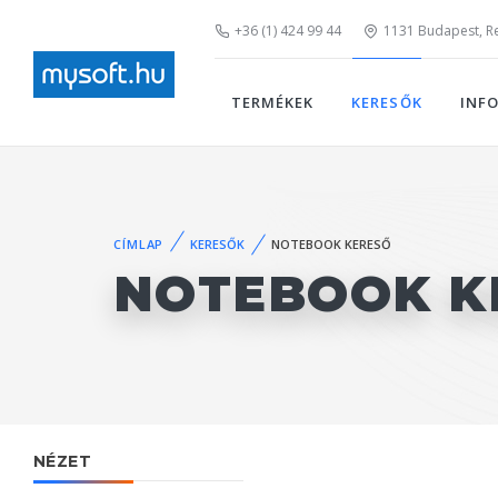
+36 (1) 424 99 44
1131 Budapest, Rei
TERMÉKEK
KERESŐK
INF
CÍMLAP
KERESŐK
NOTEBOOK KERESŐ
NOTEBOOK K
NÉZET