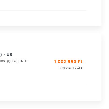
) - US
X1800 (QHD+) | INTEL
1 002 990 Ft
789 756 Ft + ÁFA