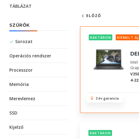
TÁBLÁZAT
ELŐZŐ
SZŰRŐK
RAKTÁRON
KIEMELT A
Sorozat
DE
Operációs rendszer
Inte
Grap
Processzor
V350
4-22
Memória
Merevlemez
3 év garancia
SSD
Kijelző
RAKTÁRON