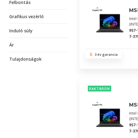
Felbontás
MSI
Grafikus vezérlő
Inte
(INT
Induló súly
9S7-
7-37
Ár
3 év garancia
Tulajdonságok
RAKTÁRON
MSI
Inte
(INT
9S7-
7-37