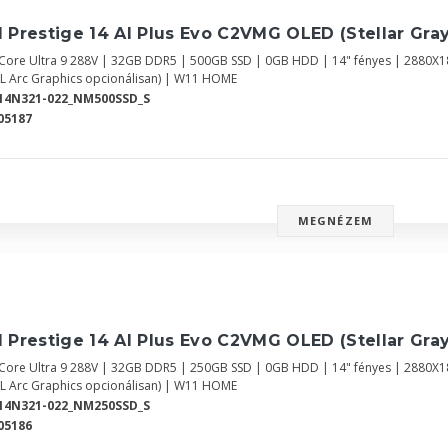
 Prestige 14 AI Plus Evo C2VMG OLED (Stellar Gray
l Core Ultra 9 288V | 32GB DDR5 | 500GB SSD | 0GB HDD | 14" fényes | 2880X1
EL Arc Graphics opcionálisan) | W11 HOME
14N321-022_NM500SSD_S
05187
MEGNÉZEM
 Prestige 14 AI Plus Evo C2VMG OLED (Stellar Gray
l Core Ultra 9 288V | 32GB DDR5 | 250GB SSD | 0GB HDD | 14" fényes | 2880X1
EL Arc Graphics opcionálisan) | W11 HOME
14N321-022_NM250SSD_S
05186