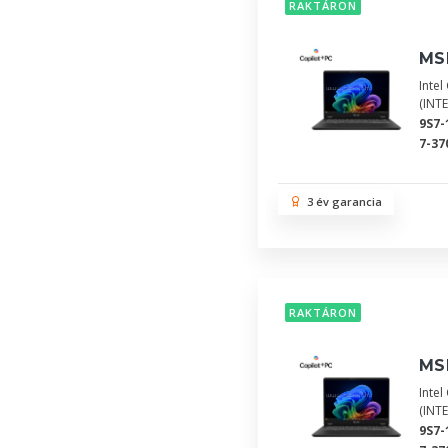
RAKTÁRON
MSI
Inte
(INT
9S7
7-37
3 év garancia
RAKTÁRON
MSI
Inte
(INT
9S7