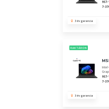
9S7-
7-37
3 év garancia
RAKTÁRON
MSI
Inte
Grap
9S7-
7-37
3 év garancia