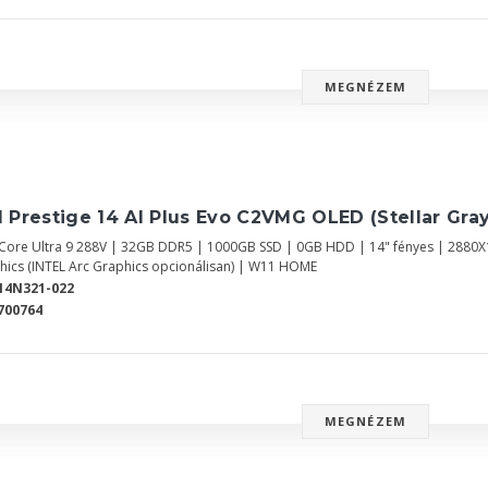
MEGNÉZEM
 Prestige 14 AI Plus Evo C2VMG OLED (Stellar Gray
l Core Ultra 9 288V | 32GB DDR5 | 1000GB SSD | 0GB HDD | 14" fényes | 2880
hics (INTEL Arc Graphics opcionálisan) | W11 HOME
14N321-022
700764
MEGNÉZEM