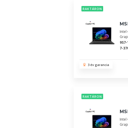
RAKTÁRON
MSI
Inte
Grap
9S7-
7-37
3 év garancia
RAKTÁRON
MSI
Inte
Grap