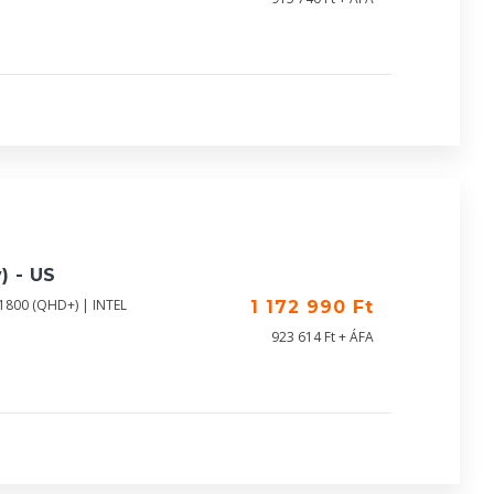
) - US
X1800 (QHD+) | INTEL
1 172 990 Ft
923 614 Ft + ÁFA