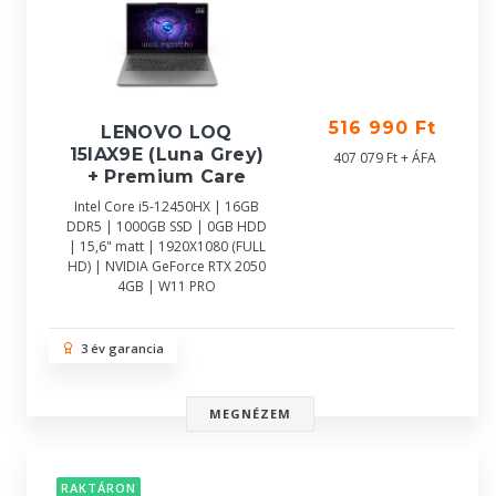
516 990 Ft
LENOVO LOQ
15IAX9E (Luna Grey)
407 079 Ft + ÁFA
+ Premium Care
Intel Core i5-12450HX | 16GB
DDR5 | 1000GB SSD | 0GB HDD
| 15,6" matt | 1920X1080 (FULL
HD) | NVIDIA GeForce RTX 2050
4GB | W11 PRO
3 év garancia
MEGNÉZEM
RAKTÁRON