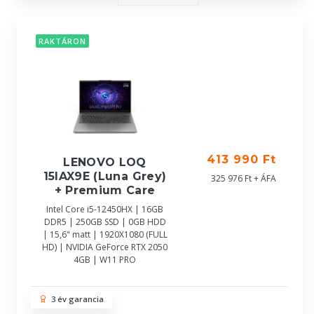
RAKTÁRON
413 990 Ft
LENOVO LOQ
15IAX9E (Luna Grey)
325 976 Ft + ÁFA
+ Premium Care
Intel Core i5-12450HX | 16GB
DDR5 | 250GB SSD | 0GB HDD
| 15,6" matt | 1920X1080 (FULL
HD) | NVIDIA GeForce RTX 2050
4GB | W11 PRO
3 év garancia