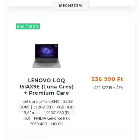
MEGNÉZEM
RAKTÁRON
536 990 Ft
LENOVO LOQ
15IAX9E (Luna Grey)
422 827 Ft + ÁFA
+ Premium Care
Intel Core i5-12450HX | 32GB
DDR5 | 512GB SSD | 0GB HDD
| 15,6" matt | 1920X1080 (FULL
HD) | NVIDIA GeForce RTX
2050 4GB | NO OS