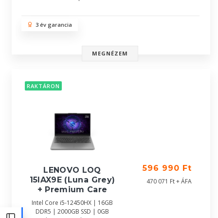
3 év garancia
MEGNÉZEM
RAKTÁRON
596 990 Ft
LENOVO LOQ
15IAX9E (Luna Grey)
470 071 Ft + ÁFA
+ Premium Care
Intel Core i5-12450HX | 16GB
DDR5 | 2000GB SSD | 0GB