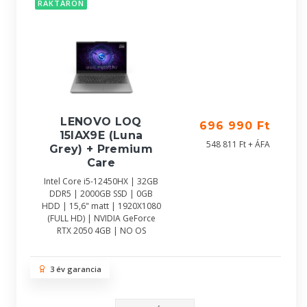
RAKTÁRON
LENOVO LOQ
696 990 Ft
15IAX9E (Luna
548 811 Ft + ÁFA
Grey) + Premium
Care
Intel Core i5-12450HX | 32GB
DDR5 | 2000GB SSD | 0GB
HDD | 15,6" matt | 1920X1080
(FULL HD) | NVIDIA GeForce
RTX 2050 4GB | NO OS
3 év garancia