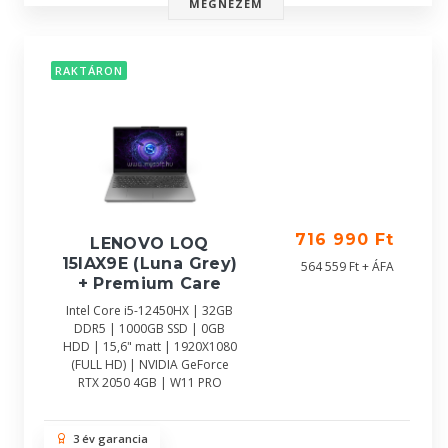
MEGNÉZEM
RAKTÁRON
716 990 Ft
LENOVO LOQ
15IAX9E (Luna Grey)
564 559 Ft + ÁFA
+ Premium Care
Intel Core i5-12450HX | 32GB
DDR5 | 1000GB SSD | 0GB
HDD | 15,6" matt | 1920X1080
(FULL HD) | NVIDIA GeForce
RTX 2050 4GB | W11 PRO
3 év garancia