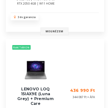
RTX 2050 4GB | W11 HOME
3 év garancia
MEGNÉZEM
RAKTÁRON
LENOVO LOQ
436 990 Ft
15IAX9E (Luna
344 087 Ft + ÁFA
Grey) + Premium
Care