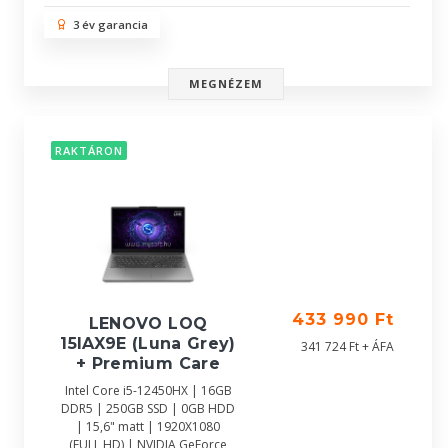
3 év garancia
MEGNÉZEM
RAKTÁRON
433 990 Ft
LENOVO LOQ
15IAX9E (Luna Grey)
341 724 Ft + ÁFA
+ Premium Care
Intel Core i5-12450HX | 16GB
DDR5 | 250GB SSD | 0GB HDD
| 15,6" matt | 1920X1080
(FULL HD) | NVIDIA GeForce