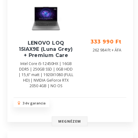
333 990 Ft
LENOVO LOQ
15IAX9E (Luna Grey)
262 984 Ft + ÁFA
+ Premium Care
Intel Core i5-12450HX | 16GB
DDR5 | 250GB SSD | 0GB HDD
| 15,6" matt | 1920X1080 (FULL
HD) | NVIDIA GeForce RTX
2050 4GB | NO OS
3 év garancia
MEGNÉZEM