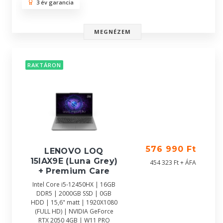
3 év garancia
MEGNÉZEM
RAKTÁRON
576 990 Ft
LENOVO LOQ
15IAX9E (Luna Grey)
454 323 Ft + ÁFA
+ Premium Care
Intel Core i5-12450HX | 16GB
DDR5 | 2000GB SSD | 0GB
HDD | 15,6" matt | 1920X1080
(FULL HD) | NVIDIA GeForce
RTX 2050 4GB | W11 PRO