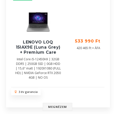
533 990 Ft
LENOVO LOQ
15IAX9E (Luna Grey)
420 465 Ft + ÁFA
+ Premium Care
Intel Core i5-12450HX | 32GB
DDR5 | 250GB SSD | 0GB HDD
| 15,6" matt | 1920X1080 (FULL
HD) | NVIDIA GeForce RTX 2050
4GB | NO OS
3 év garancia
MEGNÉZEM