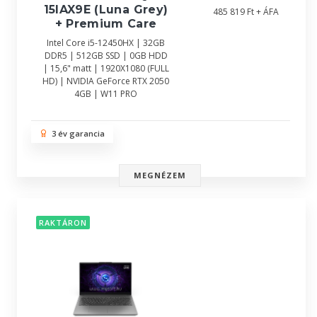
15IAX9E (Luna Grey)
485 819 Ft + ÁFA
+ Premium Care
Intel Core i5-12450HX | 32GB
DDR5 | 512GB SSD | 0GB HDD
| 15,6" matt | 1920X1080 (FULL
HD) | NVIDIA GeForce RTX 2050
4GB | W11 PRO
3 év garancia
MEGNÉZEM
RAKTÁRON