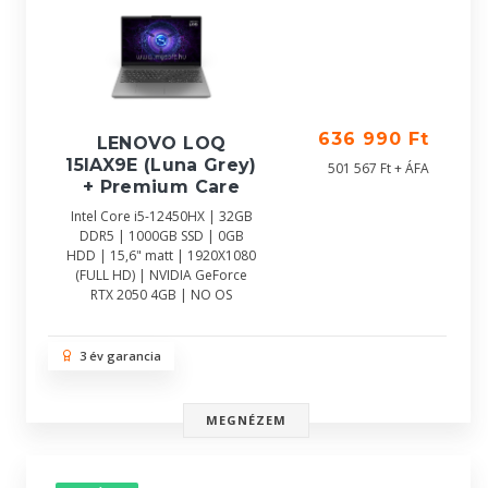
636 990 Ft
LENOVO LOQ
15IAX9E (Luna Grey)
501 567 Ft + ÁFA
+ Premium Care
Intel Core i5-12450HX | 32GB
DDR5 | 1000GB SSD | 0GB
HDD | 15,6" matt | 1920X1080
(FULL HD) | NVIDIA GeForce
RTX 2050 4GB | NO OS
3 év garancia
MEGNÉZEM