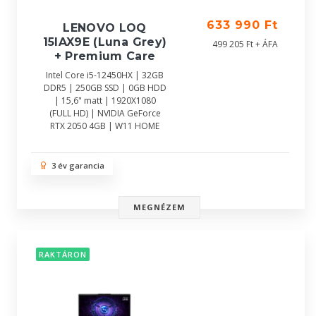
633 990 Ft
LENOVO LOQ
15IAX9E (Luna Grey)
499 205 Ft + ÁFA
+ Premium Care
Intel Core i5-12450HX | 32GB
DDR5 | 250GB SSD | 0GB HDD
| 15,6" matt | 1920X1080
(FULL HD) | NVIDIA GeForce
RTX 2050 4GB | W11 HOME
3 év garancia
MEGNÉZEM
RAKTÁRON