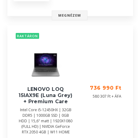
MEGNÉZEM
RAKTÁRON
736 990 Ft
LENOVO LOQ
15IAX9E (Luna Grey)
580 307 Ft + ÁFA
+ Premium Care
Intel Core i5-12450HX | 32GB
DDR5 | 1000GB SSD | 0GB
HDD | 15,6" matt | 1920X1080
(FULL HD) | NVIDIA GeForce
RTX 2050 4GB | W11 HOME