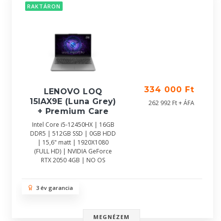
RAKTÁRON
334 000 Ft
LENOVO LOQ
15IAX9E (Luna Grey)
262 992 Ft + ÁFA
+ Premium Care
Intel Core i5-12450HX | 16GB
DDR5 | 512GB SSD | 0GB HDD
| 15,6" matt | 1920X1080
(FULL HD) | NVIDIA GeForce
RTX 2050 4GB | NO OS
3 év garancia
MEGNÉZEM