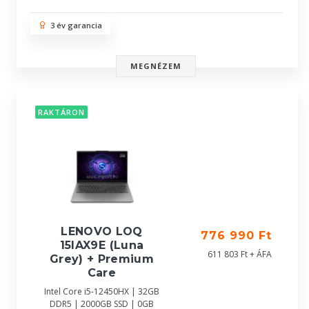
3 év garancia
MEGNÉZEM
RAKTÁRON
LENOVO LOQ
776 990 Ft
15IAX9E (Luna
611 803 Ft + ÁFA
Grey) + Premium
Care
Intel Core i5-12450HX | 32GB
DDR5 | 2000GB SSD | 0GB