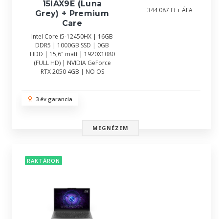
15IAX9E (Luna
344 087 Ft + ÁFA
Grey) + Premium
Care
Intel Core i5-12450HX | 16GB
DDR5 | 1000GB SSD | 0GB
HDD | 15,6" matt | 1920X1080
(FULL HD) | NVIDIA GeForce
RTX 2050 4GB | NO OS
3 év garancia
MEGNÉZEM
RAKTÁRON