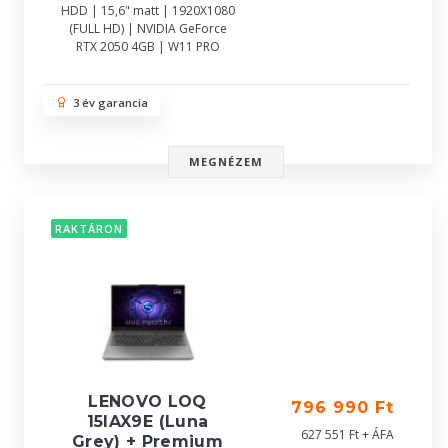
HDD | 15,6" matt | 1920X1080
(FULL HD) | NVIDIA GeForce
RTX 2050 4GB | W11 PRO
3 év garancia
MEGNÉZEM
RAKTÁRON
LENOVO LOQ
796 990 Ft
15IAX9E (Luna
627 551 Ft + ÁFA
Grey) + Premium