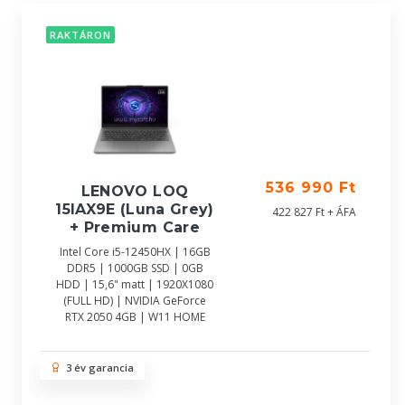
RAKTÁRON
536 990 Ft
LENOVO LOQ
15IAX9E (Luna Grey)
422 827 Ft + ÁFA
+ Premium Care
Intel Core i5-12450HX | 16GB
DDR5 | 1000GB SSD | 0GB
HDD | 15,6" matt | 1920X1080
(FULL HD) | NVIDIA GeForce
RTX 2050 4GB | W11 HOME
3 év garancia