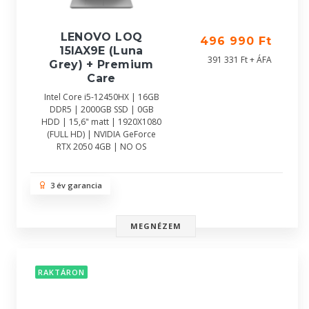
LENOVO LOQ
496 990 Ft
15IAX9E (Luna
391 331 Ft + ÁFA
Grey) + Premium
Care
Intel Core i5-12450HX | 16GB
DDR5 | 2000GB SSD | 0GB
HDD | 15,6" matt | 1920X1080
(FULL HD) | NVIDIA GeForce
RTX 2050 4GB | NO OS
3 év garancia
MEGNÉZEM
RAKTÁRON