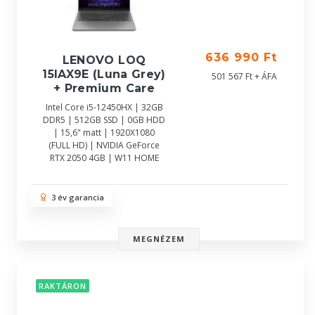
636 990 Ft
LENOVO LOQ
15IAX9E (Luna Grey)
501 567 Ft + ÁFA
+ Premium Care
Intel Core i5-12450HX | 32GB
DDR5 | 512GB SSD | 0GB HDD
| 15,6" matt | 1920X1080
(FULL HD) | NVIDIA GeForce
RTX 2050 4GB | W11 HOME
3 év garancia
MEGNÉZEM
RAKTÁRON