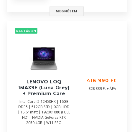
MEGNÉZEM
RAKTÁRON
416 990 Ft
LENOVO LOQ
15IAX9E (Luna Grey)
328 339 Ft + ÁFA
+ Premium Care
Intel Core i5-12450HX | 16GB
DDR5 | 512GB SSD | 0GB HDD
| 15,6" matt | 1920X1080 (FULL
HD) | NVIDIA GeForce RTX
2050 4GB | W11 PRO