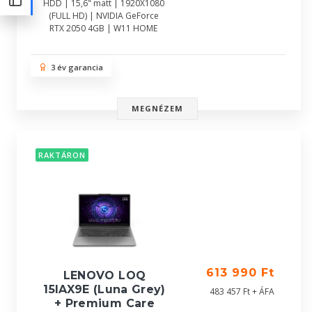
HDD | 15,6" matt | 1920X1080
(FULL HD) | NVIDIA GeForce
RTX 2050 4GB | W11 HOME
3 év garancia
MEGNÉZEM
RAKTÁRON
613 990 Ft
LENOVO LOQ
15IAX9E (Luna Grey)
483 457 Ft + ÁFA
+ Premium Care