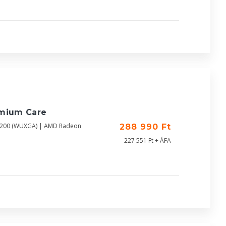
emium Care
X1200 (WUXGA) | AMD Radeon
288 990 Ft
227 551 Ft + ÁFA