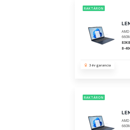
RAKTÁRON
LE
AMD 
660M
83K
8-40
3 év garancia
RAKTÁRON
LE
AMD 
660M