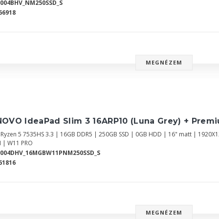
8004BHV_NM250SSD_S
66918
MEGNÉZEM
NOVO IdeaPad Slim 3 16ARP10 (Luna Grey) + Prem
Ryzen 5 7535HS 3.3 | 16GB DDR5 | 250GB SSD | 0GB HDD | 16" matt | 1920
 | W11 PRO
8004DHV_16MGBW11PNM250SSD_S
61816
MEGNÉZEM