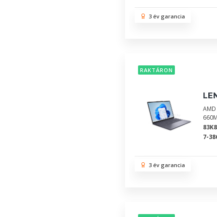
3 év garancia
RAKTÁRON
LE
AMD 
660M
83K
7-38
3 év garancia