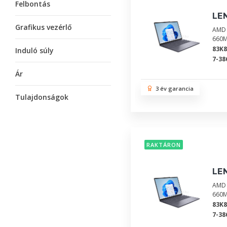
Felbontás
LE
Grafikus vezérlő
AMD 
660M
83K
Induló súly
7-38
Ár
3 év garancia
Tulajdonságok
RAKTÁRON
LE
AMD 
660M
83K
7-38