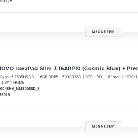
861770
MEGNÉZEM
NOVO IdeaPad Slim 3 16ARP10 (Cosmic Blue) + Pr
Ryzen 5 7535HS 3.3 | 16GB DDR5 | 500GB SSD | 0GB HDD | 16" matt | 1920
 | W11 HOME
8004BHV_NM500SSD_S
66919
MEGNÉZEM