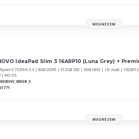
MEGNÉZEM
NOVO IdeaPad Slim 3 16ARP10 (Luna Grey) + Prem
Ryzen 5 7535HS 3.3 | 8GB DDR5 | 512GB SSD | 0GB HDD | 16" matt | 1920X
 | NO OS
8004DHV_8MGB_S
61771
MEGNÉZEM