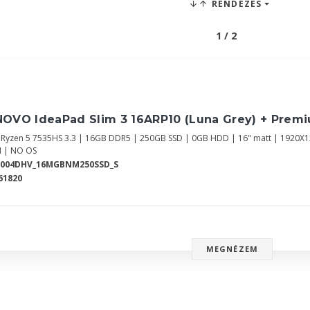
RENDEZÉS
1 / 2
NOVO IdeaPad Slim 3 16ARP10 (Luna Grey) + Prem
Ryzen 5 7535HS 3.3 | 16GB DDR5 | 250GB SSD | 0GB HDD | 16" matt | 1920
 | NO OS
8004DHV_16MGBNM250SSD_S
61820
MEGNÉZEM