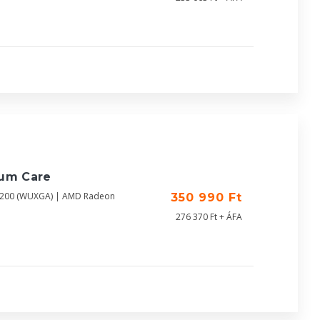
ium Care
X1200 (WUXGA) | AMD Radeon
350 990 Ft
276 370 Ft + ÁFA