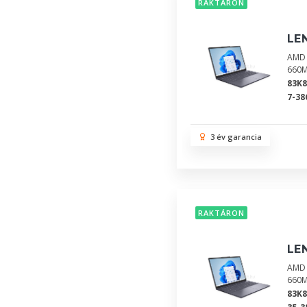
RAKTÁRON
LE
AMD 
660M
83K
7-38
3 év garancia
RAKTÁRON
LE
AMD 
660M
83K