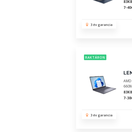
83K
7-40
3 év garancia
RAKTÁRON
LE
AMD 
660M
83K
7-38
3 év garancia