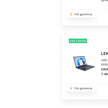
35-3
3 év garancia
RAKTÁRON
LE
AMD 
660M
83K
7-40
3 év garancia