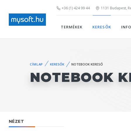
+36 (1) 424 99 44
1131 Budapest, Rei
TERMÉKEK
KERESŐK
INF
CÍMLAP
KERESŐK
NOTEBOOK KERESŐ
NOTEBOOK K
NÉZET