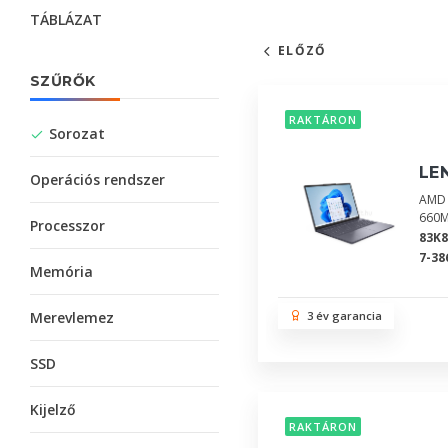
TÁBLÁZAT
ELŐZŐ
SZŰRŐK
RAKTÁRON
Sorozat
LE
Operációs rendszer
AMD 
660M
Processzor
83K
7-38
Memória
Merevlemez
3 év garancia
SSD
Kijelző
RAKTÁRON