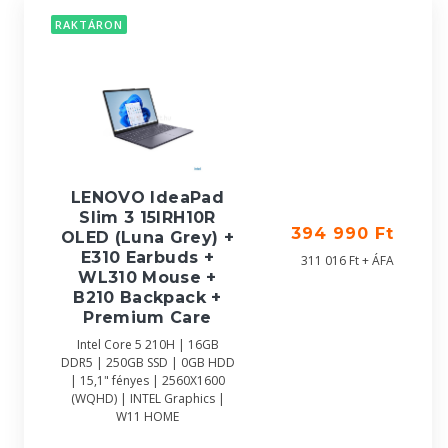
RAKTÁRON
LENOVO IdeaPad
Slim 3 15IRH10R
394 990 Ft
OLED (Luna Grey) +
E310 Earbuds +
311 016 Ft + ÁFA
WL310 Mouse +
B210 Backpack +
Premium Care
Intel Core 5 210H | 16GB
DDR5 | 250GB SSD | 0GB HDD
| 15,1" fényes | 2560X1600
(WQHD) | INTEL Graphics |
W11 HOME