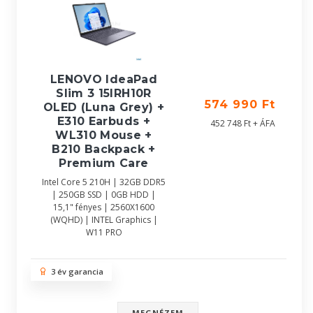
LENOVO IdeaPad
Slim 3 15IRH10R
574 990 Ft
OLED (Luna Grey) +
E310 Earbuds +
452 748 Ft + ÁFA
WL310 Mouse +
B210 Backpack +
Premium Care
Intel Core 5 210H | 32GB DDR5
| 250GB SSD | 0GB HDD |
15,1" fényes | 2560X1600
(WQHD) | INTEL Graphics |
W11 PRO
3 év garancia
MEGNÉZEM