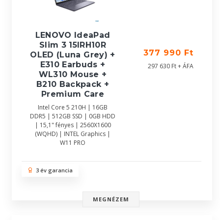
LENOVO IdeaPad
Slim 3 15IRH10R
377 990 Ft
OLED (Luna Grey) +
E310 Earbuds +
297 630 Ft + ÁFA
WL310 Mouse +
B210 Backpack +
Premium Care
Intel Core 5 210H | 16GB
DDR5 | 512GB SSD | 0GB HDD
| 15,1" fényes | 2560X1600
(WQHD) | INTEL Graphics |
W11 PRO
3 év garancia
MEGNÉZEM