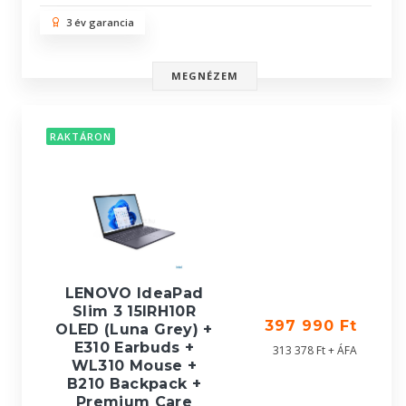
3 év garancia
MEGNÉZEM
RAKTÁRON
LENOVO IdeaPad
Slim 3 15IRH10R
397 990 Ft
OLED (Luna Grey) +
E310 Earbuds +
313 378 Ft + ÁFA
WL310 Mouse +
B210 Backpack +
Premium Care