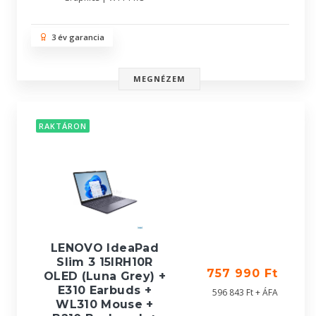
3 év garancia
MEGNÉZEM
RAKTÁRON
LENOVO IdeaPad
Slim 3 15IRH10R
757 990 Ft
OLED (Luna Grey) +
E310 Earbuds +
596 843 Ft + ÁFA
WL310 Mouse +