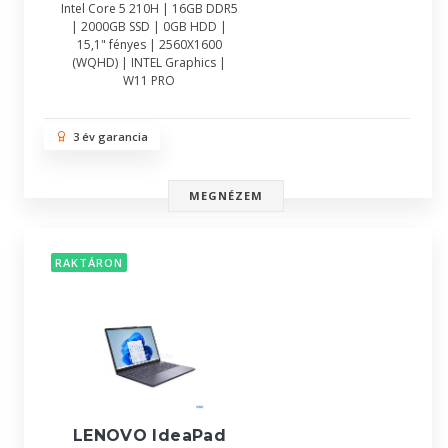
Intel Core 5 210H | 16GB DDR5
| 2000GB SSD | 0GB HDD |
15,1" fényes | 2560X1600
(WQHD) | INTEL Graphics |
W11 PRO
3 év garancia
MEGNÉZEM
RAKTÁRON
LENOVO IdeaPad