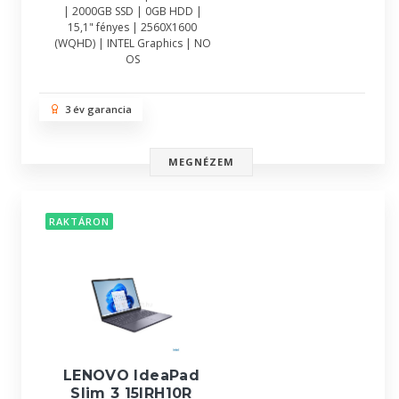
| 2000GB SSD | 0GB HDD |
15,1" fényes | 2560X1600
(WQHD) | INTEL Graphics | NO
OS
3 év garancia
MEGNÉZEM
RAKTÁRON
LENOVO IdeaPad
Slim 3 15IRH10R