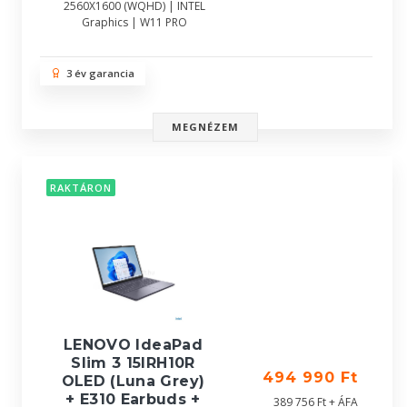
2560X1600 (WQHD) | INTEL
Graphics | W11 PRO
3 év garancia
MEGNÉZEM
RAKTÁRON
LENOVO IdeaPad
Slim 3 15IRH10R
494 990 Ft
OLED (Luna Grey)
+ E310 Earbuds +
389 756 Ft + ÁFA