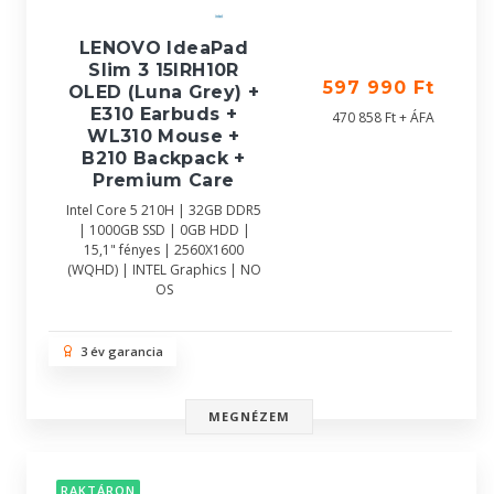
LENOVO IdeaPad
Slim 3 15IRH10R
597 990 Ft
OLED (Luna Grey) +
E310 Earbuds +
470 858 Ft + ÁFA
WL310 Mouse +
B210 Backpack +
Premium Care
Intel Core 5 210H | 32GB DDR5
| 1000GB SSD | 0GB HDD |
15,1" fényes | 2560X1600
(WQHD) | INTEL Graphics | NO
OS
3 év garancia
MEGNÉZEM
RAKTÁRON