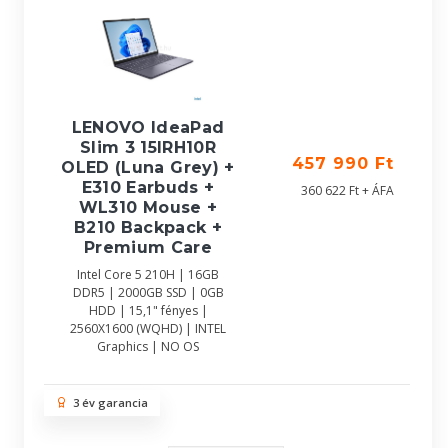
LENOVO IdeaPad
Slim 3 15IRH10R
457 990 Ft
OLED (Luna Grey) +
E310 Earbuds +
360 622 Ft + ÁFA
WL310 Mouse +
B210 Backpack +
Premium Care
Intel Core 5 210H | 16GB
DDR5 | 2000GB SSD | 0GB
HDD | 15,1" fényes |
2560X1600 (WQHD) | INTEL
Graphics | NO OS
3 év garancia