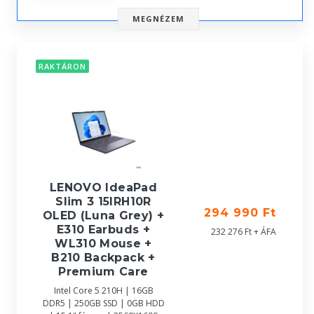
MEGNÉZEM
RAKTÁRON
LENOVO IdeaPad
Slim 3 15IRH10R
294 990 Ft
OLED (Luna Grey) +
E310 Earbuds +
232 276 Ft + ÁFA
WL310 Mouse +
B210 Backpack +
Premium Care
Intel Core 5 210H | 16GB
DDR5 | 250GB SSD | 0GB HDD