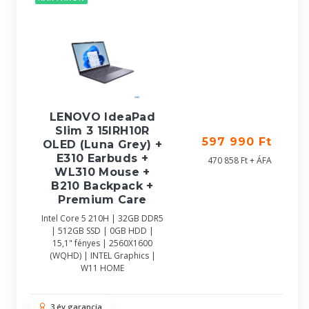
LENOVO IdeaPad
Slim 3 15IRH10R
597 990 Ft
OLED (Luna Grey) +
E310 Earbuds +
470 858 Ft + ÁFA
WL310 Mouse +
B210 Backpack +
Premium Care
Intel Core 5 210H | 32GB DDR5
| 512GB SSD | 0GB HDD |
15,1" fényes | 2560X1600
(WQHD) | INTEL Graphics |
W11 HOME
3 év garancia