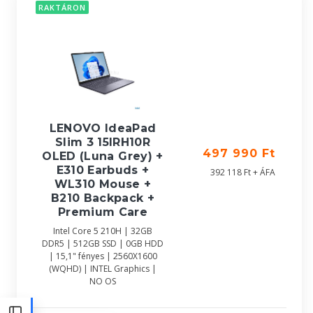
RAKTÁRON
LENOVO IdeaPad
Slim 3 15IRH10R
497 990 Ft
OLED (Luna Grey) +
E310 Earbuds +
392 118 Ft + ÁFA
WL310 Mouse +
B210 Backpack +
Premium Care
Intel Core 5 210H | 32GB
DDR5 | 512GB SSD | 0GB HDD
| 15,1" fényes | 2560X1600
(WQHD) | INTEL Graphics |
NO OS