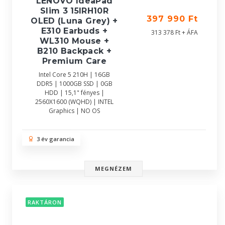
LENOVO IdeaPad
Slim 3 15IRH10R
397 990 Ft
OLED (Luna Grey) +
E310 Earbuds +
313 378 Ft + ÁFA
WL310 Mouse +
B210 Backpack +
Premium Care
Intel Core 5 210H | 16GB
DDR5 | 1000GB SSD | 0GB
HDD | 15,1" fényes |
2560X1600 (WQHD) | INTEL
Graphics | NO OS
3 év garancia
MEGNÉZEM
RAKTÁRON