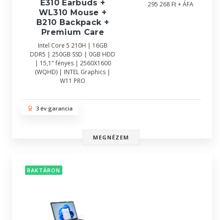
E310 Earbuds +
295 268 Ft + ÁFA
WL310 Mouse +
B210 Backpack +
Premium Care
Intel Core 5 210H | 16GB
DDR5 | 250GB SSD | 0GB HDD
| 15,1" fényes | 2560X1600
(WQHD) | INTEL Graphics |
W11 PRO
3 év garancia
MEGNÉZEM
RAKTÁRON