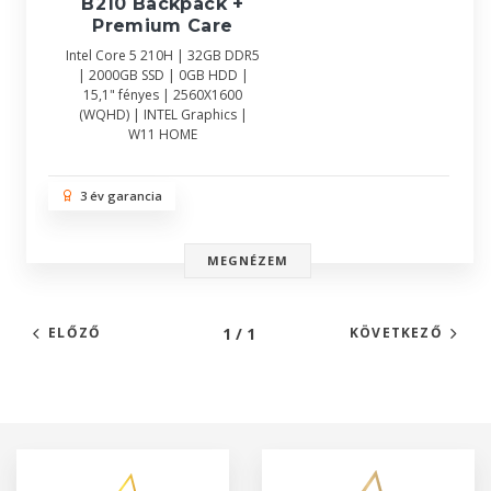
B210 Backpack +
Premium Care
Intel Core 5 210H | 32GB DDR5
| 2000GB SSD | 0GB HDD |
15,1" fényes | 2560X1600
(WQHD) | INTEL Graphics |
W11 HOME
3 év garancia
MEGNÉZEM
1 / 1
ELŐZŐ
KÖVETKEZŐ