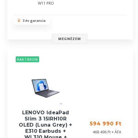
W11 PRO
3 év garancia
MEGNÉZEM
RAKTÁRON
LENOVO IdeaPad
Slim 3 15IRH10R
594 990 Ft
OLED (Luna Grey) +
E310 Earbuds +
468 496 Ft + ÁFA
WL310 Mouse +