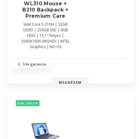
WL310 Mouse +
B210 Backpack +
Premium Care
Intel Core 5 210H | 32GB
DDR5 | 250GB SSD | 0GB
HDD | 15,1" fényes |
2560X1600 (WQHD) | INTEL
Graphics | NO OS
3 év garancia
MEGNÉZEM
RAKTÁRON