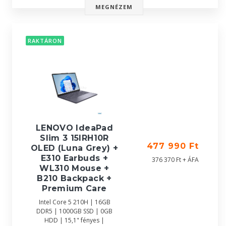
MEGNÉZEM
RAKTÁRON
LENOVO IdeaPad
Slim 3 15IRH10R
477 990 Ft
OLED (Luna Grey) +
E310 Earbuds +
376 370 Ft + ÁFA
WL310 Mouse +
B210 Backpack +
Premium Care
Intel Core 5 210H | 16GB
DDR5 | 1000GB SSD | 0GB
HDD | 15,1" fényes |