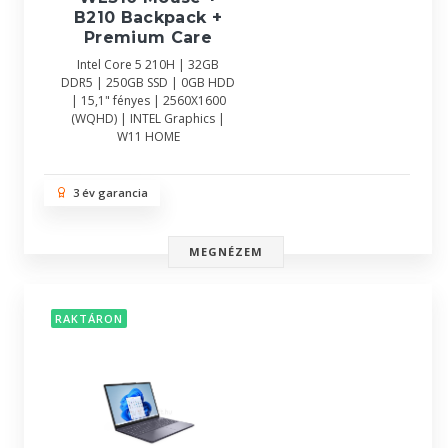
B210 Backpack +
Premium Care
Intel Core 5 210H | 32GB
DDR5 | 250GB SSD | 0GB HDD
| 15,1" fényes | 2560X1600
(WQHD) | INTEL Graphics |
W11 HOME
3 év garancia
MEGNÉZEM
RAKTÁRON