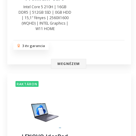
Intel Core 5 210H | 16GB
DDR5 | 512GB SSD | 0GB HDD
| 15,1" fényes | 2560X1600
(WQHD) | INTEL Graphics |
W11 HOME
3 év garancia
MEGNÉZEM
RAKTÁRON