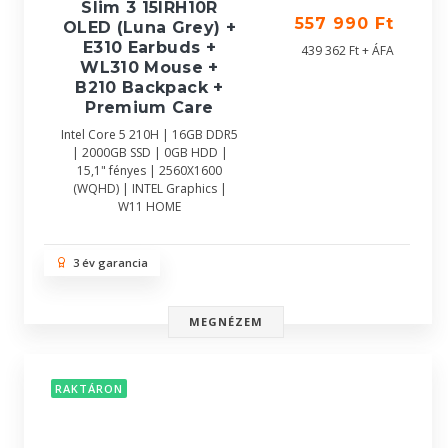
Slim 3 15IRH10R
557 990 Ft
OLED (Luna Grey) +
E310 Earbuds +
439 362 Ft + ÁFA
WL310 Mouse +
B210 Backpack +
Premium Care
Intel Core 5 210H | 16GB DDR5
| 2000GB SSD | 0GB HDD |
15,1" fényes | 2560X1600
(WQHD) | INTEL Graphics |
W11 HOME
3 év garancia
MEGNÉZEM
RAKTÁRON