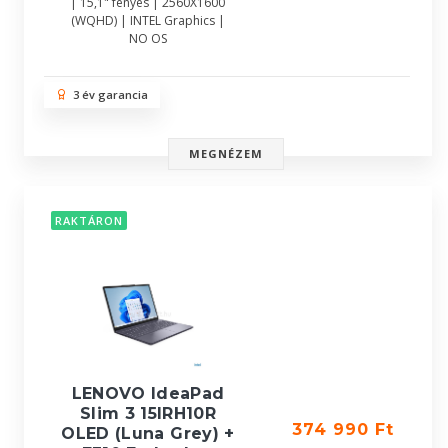
| 15,1" fényes | 2560X1600
(WQHD) | INTEL Graphics |
NO OS
3 év garancia
MEGNÉZEM
RAKTÁRON
LENOVO IdeaPad
Slim 3 15IRH10R
374 990 Ft
OLED (Luna Grey) +