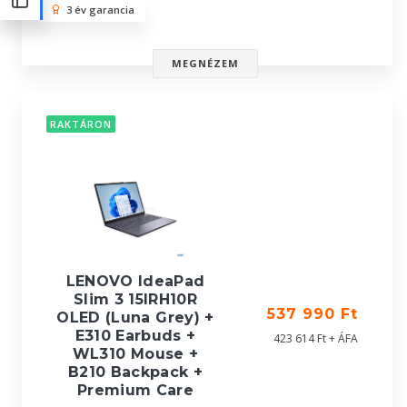
3 év garancia
MEGNÉZEM
RAKTÁRON
LENOVO IdeaPad
Slim 3 15IRH10R
537 990 Ft
OLED (Luna Grey) +
E310 Earbuds +
423 614 Ft + ÁFA
WL310 Mouse +
B210 Backpack +
Premium Care