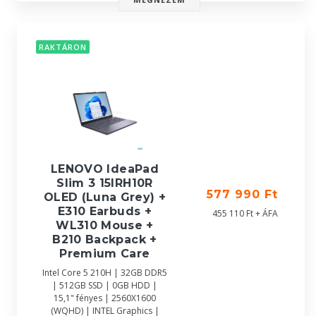
RAKTÁRON
LENOVO IdeaPad
Slim 3 15IRH10R
577 990 Ft
OLED (Luna Grey) +
E310 Earbuds +
455 110 Ft + ÁFA
WL310 Mouse +
B210 Backpack +
Premium Care
Intel Core 5 210H | 32GB DDR5
| 512GB SSD | 0GB HDD |
15,1" fényes | 2560X1600
(WQHD) | INTEL Graphics |