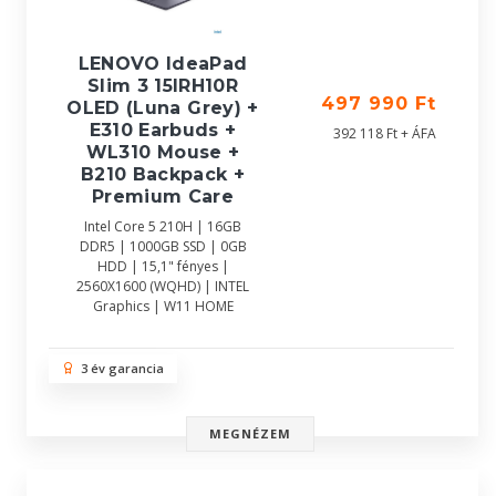
LENOVO IdeaPad
Slim 3 15IRH10R
497 990 Ft
OLED (Luna Grey) +
E310 Earbuds +
392 118 Ft + ÁFA
WL310 Mouse +
B210 Backpack +
Premium Care
Intel Core 5 210H | 16GB
DDR5 | 1000GB SSD | 0GB
HDD | 15,1" fényes |
2560X1600 (WQHD) | INTEL
Graphics | W11 HOME
3 év garancia
MEGNÉZEM