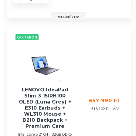
MEGNÉZEM
RAKTÁRON
LENOVO IdeaPad
Slim 3 15IRH10R
657 990 Ft
OLED (Luna Grey) +
E310 Earbuds +
518 102 Ft + ÁFA
WL310 Mouse +
B210 Backpack +
Premium Care
Intel Core 5 210H | 32GB DDR5