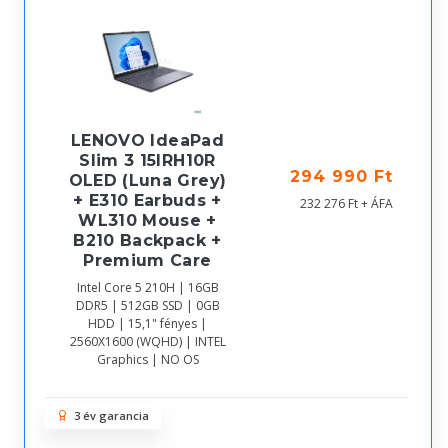
LENOVO IdeaPad
Slim 3 15IRH10R
294 990 Ft
OLED (Luna Grey)
+ E310 Earbuds +
232 276 Ft + ÁFA
WL310 Mouse +
B210 Backpack +
Premium Care
Intel Core 5 210H | 16GB
DDR5 | 512GB SSD | 0GB
HDD | 15,1" fényes |
2560X1600 (WQHD) | INTEL
Graphics | NO OS
3 év garancia