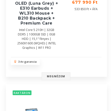
677 990 Ft
OLED (Luna Grey) +
E310 Earbuds +
533 850 Ft + ÁFA
WL310 Mouse +
B210 Backpack +
Premium Care
Intel Core 5 210H | 32GB
DDR5 | 1000GB SSD | 0GB
HDD | 15,1" fényes |
2560X1600 (WQHD) | INTEL
Graphics | W11 PRO
3 év garancia
MEGNÉZEM
RAKTÁRON