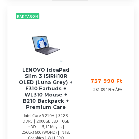
RAKTÁRON
LENOVO IdeaPad
Slim 3 15IRH10R
737 990 Ft
OLED (Luna Grey) +
E310 Earbuds +
581 094 Ft + ÁFA
WL310 Mouse +
B210 Backpack +
Premium Care
Intel Core 5 210H | 32GB
DDR5 | 2000GB SSD | 0GB
HDD | 15,1" fényes |
2560X1600 (WQHD) | INTEL
Graphics | W11 PRO