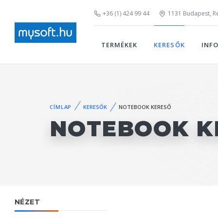
+36 (1) 424 99 44
1131 Budapest, Rei
TERMÉKEK
KERESŐK
INF
CÍMLAP
KERESŐK
NOTEBOOK KERESŐ
NOTEBOOK K
NÉZET