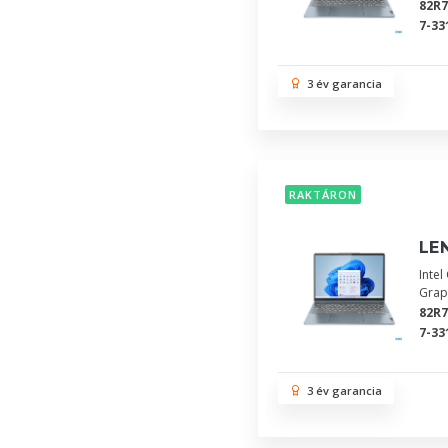
82R
7-33
3 év garancia
RAKTÁRON
LEN
Inte
Grap
82R
7-33
3 év garancia