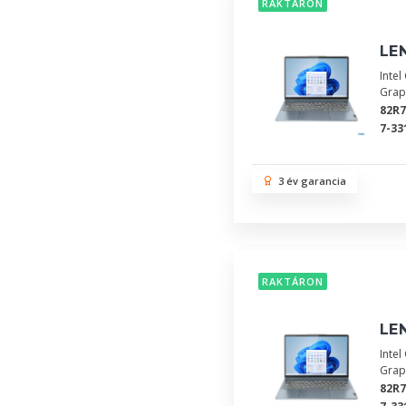
RAKTÁRON
LEN
Inte
Grap
82R
7-33
3 év garancia
RAKTÁRON
LEN
Inte
Grap
82R