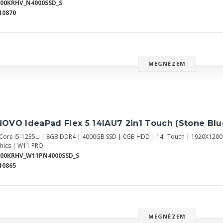
700KRHV_N4000SSD_S
10870
MEGNÉZEM
OVO IdeaPad Flex 5 14IAU7 2in1 Touch (Stone Bl
l Core i5-1235U | 8GB DDR4 | 4000GB SSD | 0GB HDD | 14" Touch | 1920X120
hics | W11 PRO
700KRHV_W11PN4000SSD_S
10865
MEGNÉZEM