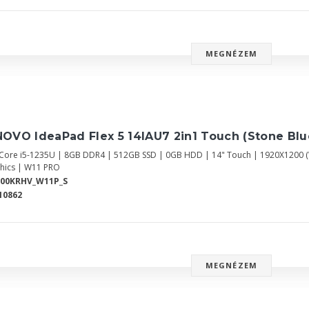
MEGNÉZEM
OVO IdeaPad Flex 5 14IAU7 2in1 Touch (Stone Bl
l Core i5-1235U | 8GB DDR4 | 512GB SSD | 0GB HDD | 14" Touch | 1920X1200
hics | W11 PRO
700KRHV_W11P_S
10862
MEGNÉZEM