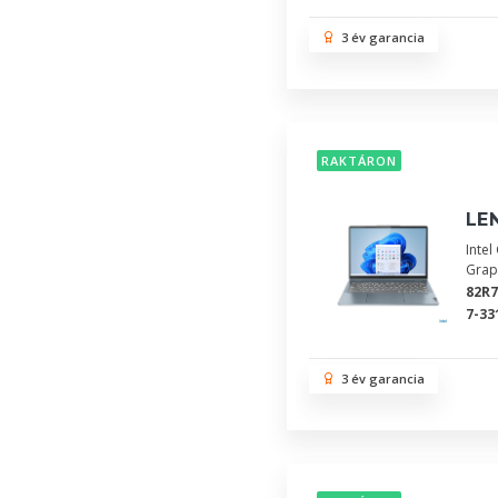
3 év garancia
RAKTÁRON
LEN
Inte
Grap
82R
7-33
3 év garancia