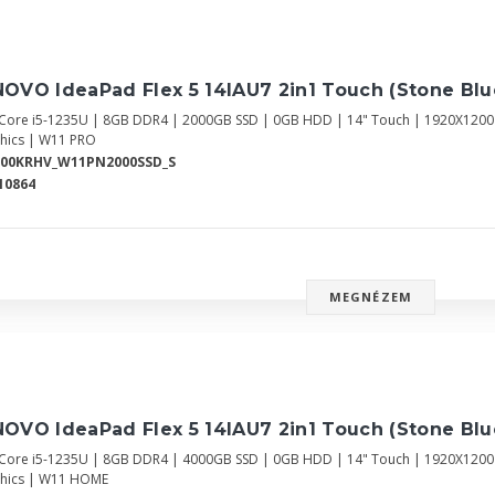
OVO IdeaPad Flex 5 14IAU7 2in1 Touch (Stone Bl
l Core i5-1235U | 8GB DDR4 | 2000GB SSD | 0GB HDD | 14" Touch | 1920X120
hics | W11 PRO
700KRHV_W11PN2000SSD_S
10864
MEGNÉZEM
OVO IdeaPad Flex 5 14IAU7 2in1 Touch (Stone Bl
l Core i5-1235U | 8GB DDR4 | 4000GB SSD | 0GB HDD | 14" Touch | 1920X120
hics | W11 HOME