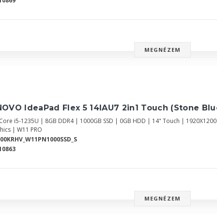
10869
MEGNÉZEM
OVO IdeaPad Flex 5 14IAU7 2in1 Touch (Stone Bl
l Core i5-1235U | 8GB DDR4 | 1000GB SSD | 0GB HDD | 14" Touch | 1920X120
hics | W11 PRO
700KRHV_W11PN1000SSD_S
10863
MEGNÉZEM