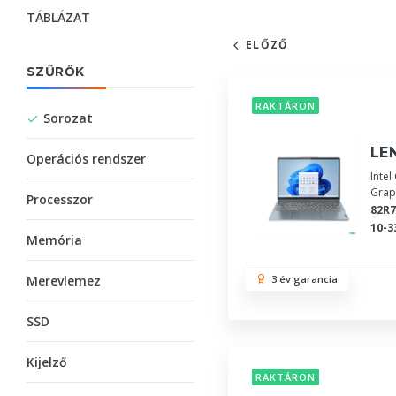
TÁBLÁZAT
ELŐZŐ
SZŰRŐK
RAKTÁRON
Sorozat
LEN
Operációs rendszer
Inte
Grap
Processzor
82R
10-3
Memória
Merevlemez
3 év garancia
SSD
Kijelző
RAKTÁRON