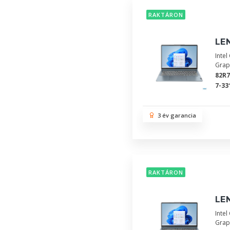
RAKTÁRON
LEN
Inte
Grap
82R
7-33
3 év garancia
RAKTÁRON
LEN
Inte
Grap