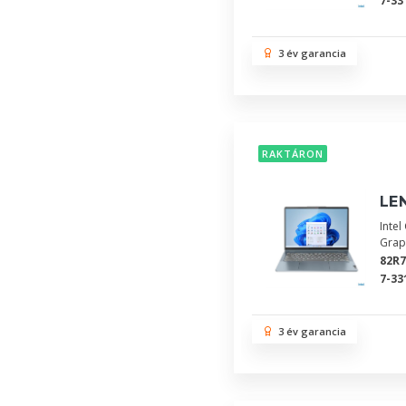
7-33
3 év garancia
RAKTÁRON
LEN
Inte
Grap
82R
7-33
3 év garancia