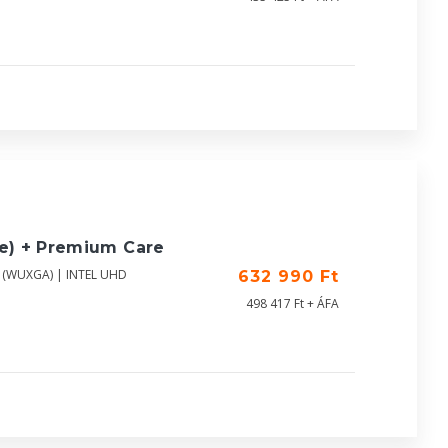
ue) + Premium Care
0 (WUXGA) | INTEL UHD
632 990 Ft
498 417 Ft + ÁFA