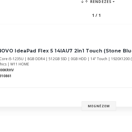
RENDEZÉS
1 / 1
OVO IdeaPad Flex 5 14IAU7 2in1 Touch (Stone Bl
l Core i5-1235U | 8GB DDR4 | 512GB SSD | 0GB HDD | 14" Touch | 1920X1200
hics | W11 HOME
700KRHV
310861
MEGNÉZEM