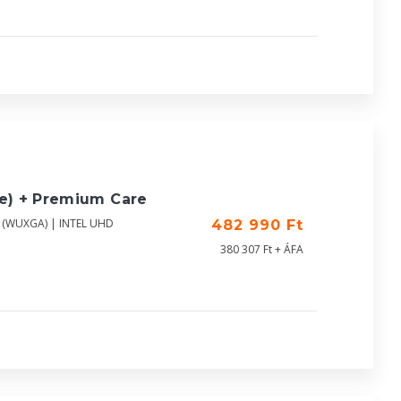
ue) + Premium Care
0 (WUXGA) | INTEL UHD
482 990 Ft
380 307 Ft + ÁFA