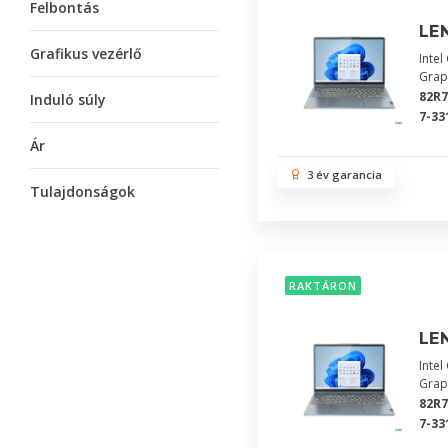
Felbontás
LEN
Grafikus vezérlő
Inte
Grap
82R
Induló súly
7-33
Ár
3 év garancia
Tulajdonságok
RAKTÁRON
LEN
Inte
Grap
82R
7-33