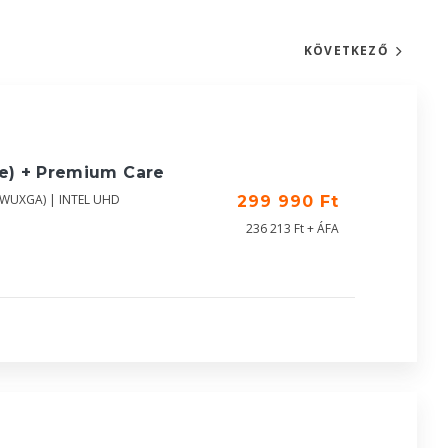
KÖVETKEZŐ
ue) + Premium Care
 (WUXGA) | INTEL UHD
299 990 Ft
236 213 Ft + ÁFA