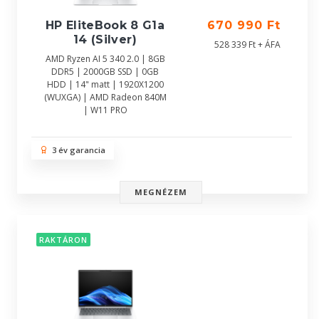
HP EliteBook 8 G1a
670 990 Ft
14 (Silver)
528 339 Ft + ÁFA
AMD Ryzen AI 5 340 2.0 | 8GB
DDR5 | 2000GB SSD | 0GB
HDD | 14" matt | 1920X1200
(WUXGA) | AMD Radeon 840M
| W11 PRO
3 év garancia
MEGNÉZEM
RAKTÁRON