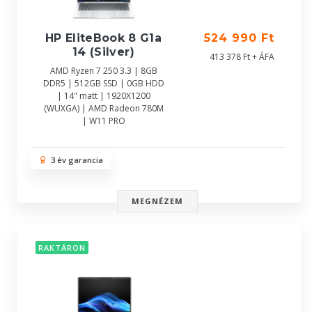
HP EliteBook 8 G1a
524 990 Ft
14 (Silver)
413 378 Ft + ÁFA
AMD Ryzen 7 250 3.3 | 8GB
DDR5 | 512GB SSD | 0GB HDD
| 14" matt | 1920X1200
(WUXGA) | AMD Radeon 780M
| W11 PRO
3 év garancia
MEGNÉZEM
RAKTÁRON