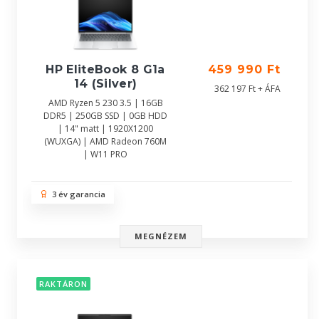
HP EliteBook 8 G1a
459 990 Ft
14 (Silver)
362 197 Ft + ÁFA
AMD Ryzen 5 230 3.5 | 16GB
DDR5 | 250GB SSD | 0GB HDD
| 14" matt | 1920X1200
(WUXGA) | AMD Radeon 760M
| W11 PRO
3 év garancia
MEGNÉZEM
RAKTÁRON