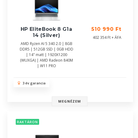
HP EliteBook 8 G1a
510 990 Ft
14 (Silver)
402 354 Ft + ÁFA
AMD Ryzen AI 5 340 2.0 | 8GB
DDR5 | 512GB SSD | 0GB HDD
| 14" matt | 1920X1200
(WUXGA) | AMD Radeon 840M
| W11 PRO
3 év garancia
MEGNÉZEM
RAKTÁRON