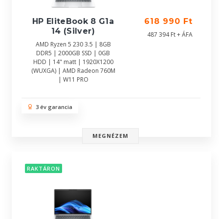
HP EliteBook 8 G1a
618 990 Ft
14 (Silver)
487 394 Ft + ÁFA
AMD Ryzen 5 230 3.5 | 8GB
DDR5 | 2000GB SSD | 0GB
HDD | 14" matt | 1920X1200
(WUXGA) | AMD Radeon 760M
| W11 PRO
3 év garancia
MEGNÉZEM
RAKTÁRON