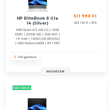
511 990 Ft
HP EliteBook 8 G1a
403 142 Ft + ÁFA
14 (Silver)
AMD Ryzen AI 5 340 2.0 | 16GB
DDR5 | 250GB SSD | 0GB HDD |
14" matt | 1920X1200 (WUXGA)
| AMD Radeon 840M | W11 PRO
3 év garancia
MEGNÉZEM
RAKTÁRON