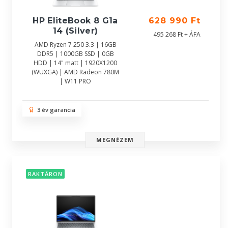
HP EliteBook 8 G1a
628 990 Ft
14 (Silver)
495 268 Ft + ÁFA
AMD Ryzen 7 250 3.3 | 16GB
DDR5 | 1000GB SSD | 0GB
HDD | 14" matt | 1920X1200
(WUXGA) | AMD Radeon 780M
| W11 PRO
3 év garancia
MEGNÉZEM
RAKTÁRON