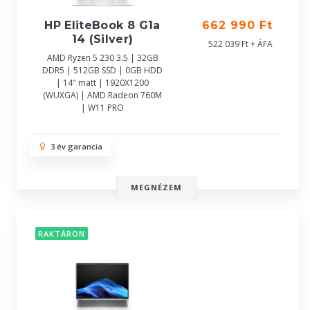
HP EliteBook 8 G1a
662 990 Ft
14 (Silver)
522 039 Ft + ÁFA
AMD Ryzen 5 230 3.5 | 32GB
DDR5 | 512GB SSD | 0GB HDD
| 14" matt | 1920X1200
(WUXGA) | AMD Radeon 760M
| W11 PRO
3 év garancia
MEGNÉZEM
RAKTÁRON