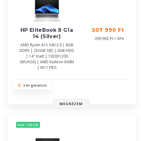
HP EliteBook 8 G1a
507 990 Ft
14 (Silver)
399 992 Ft + ÁFA
AMD Ryzen AI 5 340 2.0 | 8GB
DDR5 | 250GB SSD | 0GB HDD
| 14" matt | 1920X1200
(WUXGA) | AMD Radeon 840M
| W11 PRO
3 év garancia
MEGNÉZEM
RAKTÁRON