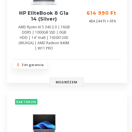
HP EliteBook 8 G1a
614 990 Ft
14 (Silver)
484 244 Ft + ÁFA
AMD Ryzen AI 5 340 2.0 | 16GB
DDR5 | 1000GB SSD | 0GB
HDD | 14" matt | 1920X1200
(WUXGA) | AMD Radeon 840M
| W11 PRO
3 év garancia
MEGNÉZEM
RAKTÁRON