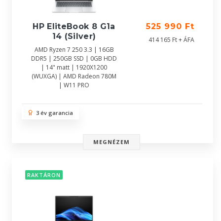
HP EliteBook 8 G1a
525 990 Ft
14 (Silver)
414 165 Ft + ÁFA
AMD Ryzen 7 250 3.3 | 16GB
DDR5 | 250GB SSD | 0GB HDD
| 14" matt | 1920X1200
(WUXGA) | AMD Radeon 780M
| W11 PRO
3 év garancia
MEGNÉZEM
RAKTÁRON