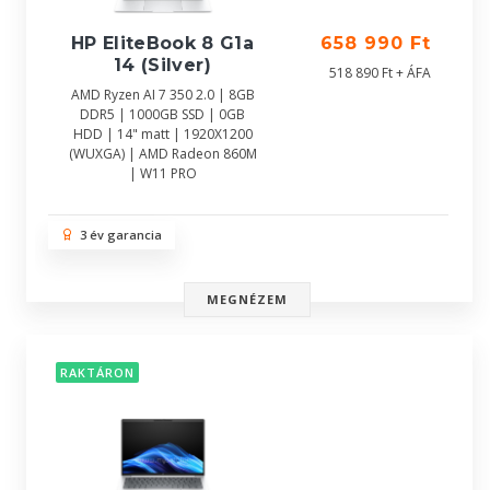
HP EliteBook 8 G1a
658 990 Ft
14 (Silver)
518 890 Ft + ÁFA
AMD Ryzen AI 7 350 2.0 | 8GB
DDR5 | 1000GB SSD | 0GB
HDD | 14" matt | 1920X1200
(WUXGA) | AMD Radeon 860M
| W11 PRO
3 év garancia
MEGNÉZEM
RAKTÁRON