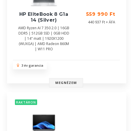
HP EliteBook 8 G1a
559 990 Ft
14 (Silver)
440 937 Ft + ÁFA
AMD Ryzen AI 7 350 2.0 | 16GB
DDR5 | 512GB SSD | 0GB HDD
| 14" matt | 1920X1200
(WUXGA) | AMD Radeon 860M
| W11 PRO
3 év garancia
MEGNÉZEM
RAKTÁRON