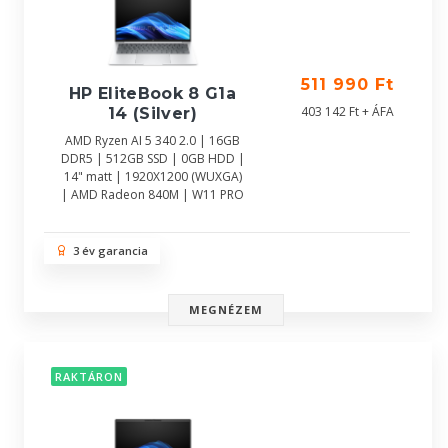
511 990 Ft
HP EliteBook 8 G1a
403 142 Ft + ÁFA
14 (Silver)
AMD Ryzen AI 5 340 2.0 | 16GB
DDR5 | 512GB SSD | 0GB HDD |
14" matt | 1920X1200 (WUXGA)
| AMD Radeon 840M | W11 PRO
3 év garancia
MEGNÉZEM
RAKTÁRON