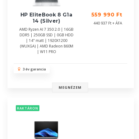
HP EliteBook 8 G1a
559 990 Ft
14 (Silver)
440 937 Ft + ÁFA
AMD Ryzen AI 7 350 2.0 | 16GB
DDR5 | 250GB SSD | 0GB HDD
| 14" matt | 1920X1200
(WUXGA) | AMD Radeon 860M
| W11 PRO
3 év garancia
MEGNÉZEM
RAKTÁRON