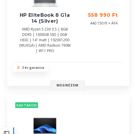
HP EliteBook 8 G1a
558 990 Ft
14 (Silver)
440 150 Ft + ÁFA
AMD Ryzen 5 230 3.5 | 8GB
DDR5 | 1000GB SSD | 0GB
HDD | 14" matt | 1920X1200
(WUXGA) | AMD Radeon 760M
| W11 PRO
3 év garancia
MEGNÉZEM
RAKTÁRON