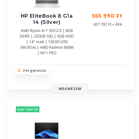
HP EliteBook 8 G1a
555 990 Ft
14 (Silver)
437 787 Ft + ÁFA
AMD Ryzen AI 7 350 2.0 | 8GB
DDR5 | 250GB SSD | 0GB HDD
| 14" matt | 1920X1200
(WUXGA) | AMD Radeon 860M
| W11 PRO
3 év garancia
MEGNÉZEM
RAKTÁRON