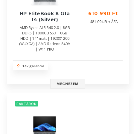
HP EliteBook 8 G1a
610 990 Ft
14 (Silver)
481 094 Ft + ÁFA
AMD Ryzen AI 5 340 2.0 | 8GB
DDR5 | 1000GB SSD | 0GB
HDD | 14" matt | 1920X1200
(WUXGA) | AMD Radeon 840M
| W11 PRO
3 év garancia
MEGNÉZEM
RAKTÁRON