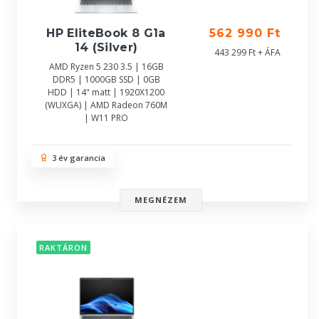
HP EliteBook 8 G1a
562 990 Ft
14 (Silver)
443 299 Ft + ÁFA
AMD Ryzen 5 230 3.5 | 16GB
DDR5 | 1000GB SSD | 0GB
HDD | 14" matt | 1920X1200
(WUXGA) | AMD Radeon 760M
| W11 PRO
3 év garancia
MEGNÉZEM
RAKTÁRON