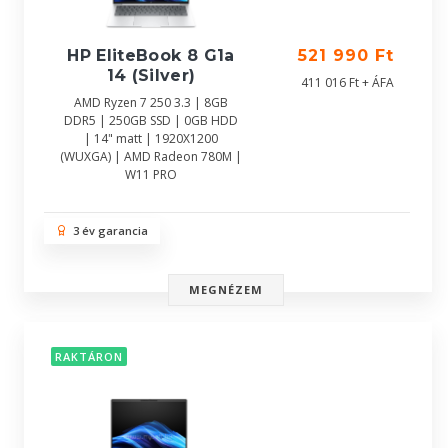
HP EliteBook 8 G1a
521 990 Ft
14 (Silver)
411 016 Ft + ÁFA
AMD Ryzen 7 250 3.3 | 8GB
DDR5 | 250GB SSD | 0GB HDD
| 14" matt | 1920X1200
(WUXGA) | AMD Radeon 780M |
W11 PRO
3 év garancia
MEGNÉZEM
RAKTÁRON