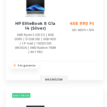
HP EliteBook 8 G1a
458 990 Ft
14 (Silver)
361 409 Ft + ÁFA
AMD Ryzen 5 230 3.5 | 8GB
DDR5 | 512GB SSD | 0GB HDD
| 14" matt | 1920X1200
(WUXGA) | AMD Radeon 760M
| W11 PRO
3 év garancia
MEGNÉZEM
RAKTÁRON