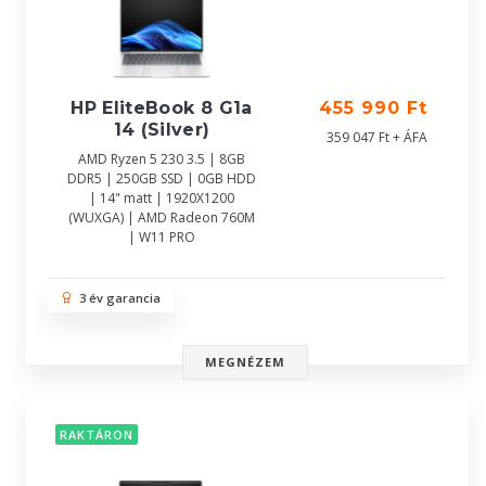
HP EliteBook 8 G1a
455 990 Ft
14 (Silver)
359 047 Ft + ÁFA
AMD Ryzen 5 230 3.5 | 8GB
DDR5 | 250GB SSD | 0GB HDD
| 14" matt | 1920X1200
(WUXGA) | AMD Radeon 760M
| W11 PRO
3 év garancia
MEGNÉZEM
RAKTÁRON