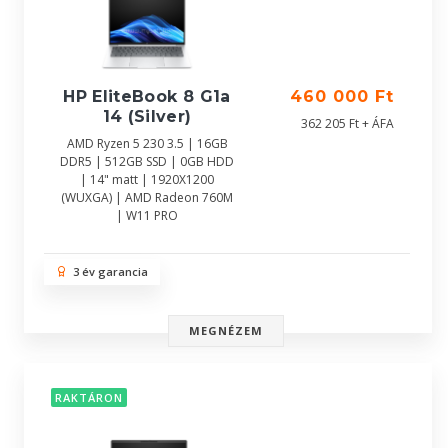
HP EliteBook 8 G1a
460 000 Ft
14 (Silver)
362 205 Ft + ÁFA
AMD Ryzen 5 230 3.5 | 16GB
DDR5 | 512GB SSD | 0GB HDD
| 14" matt | 1920X1200
(WUXGA) | AMD Radeon 760M
| W11 PRO
3 év garancia
MEGNÉZEM
RAKTÁRON