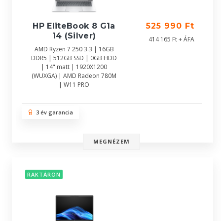
HP EliteBook 8 G1a
525 990 Ft
14 (Silver)
414 165 Ft + ÁFA
AMD Ryzen 7 250 3.3 | 16GB
DDR5 | 512GB SSD | 0GB HDD
| 14" matt | 1920X1200
(WUXGA) | AMD Radeon 780M
| W11 PRO
3 év garancia
MEGNÉZEM
RAKTÁRON