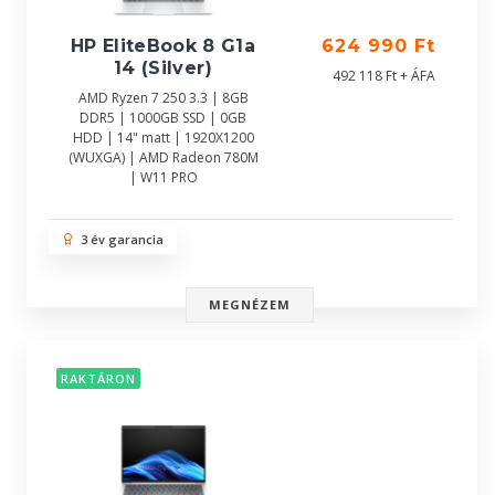
HP EliteBook 8 G1a
624 990 Ft
14 (Silver)
492 118 Ft + ÁFA
AMD Ryzen 7 250 3.3 | 8GB
DDR5 | 1000GB SSD | 0GB
HDD | 14" matt | 1920X1200
(WUXGA) | AMD Radeon 780M
| W11 PRO
3 év garancia
MEGNÉZEM
RAKTÁRON