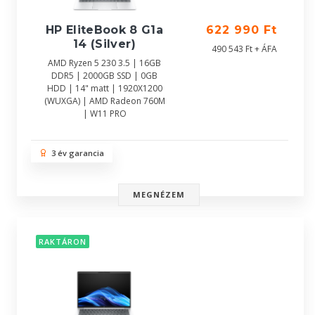
HP EliteBook 8 G1a
622 990 Ft
14 (Silver)
490 543 Ft + ÁFA
AMD Ryzen 5 230 3.5 | 16GB
DDR5 | 2000GB SSD | 0GB
HDD | 14" matt | 1920X1200
(WUXGA) | AMD Radeon 760M
| W11 PRO
3 év garancia
MEGNÉZEM
RAKTÁRON