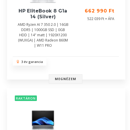
HP EliteBook 8 G1a
662 990 Ft
14 (Silver)
522 039 Ft + ÁFA
AMD Ryzen AI 7 350 2.0 | 16GB
DDR5 | 1000GB SSD | 0GB
HDD | 14" matt | 1920X1200
(WUXGA) | AMD Radeon 860M
| W11 PRO
3 év garancia
MEGNÉZEM
RAKTÁRON