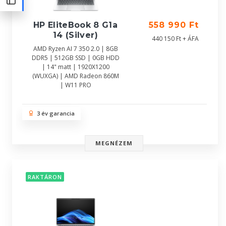
HP EliteBook 8 G1a
558 990 Ft
14 (Silver)
440 150 Ft + ÁFA
AMD Ryzen AI 7 350 2.0 | 8GB
DDR5 | 512GB SSD | 0GB HDD
| 14" matt | 1920X1200
(WUXGA) | AMD Radeon 860M
| W11 PRO
3 év garancia
MEGNÉZEM
RAKTÁRON