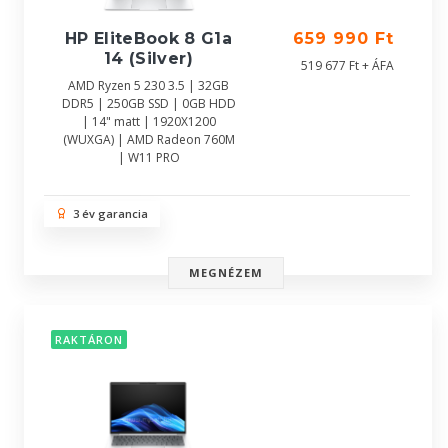
HP EliteBook 8 G1a
659 990 Ft
14 (Silver)
519 677 Ft + ÁFA
AMD Ryzen 5 230 3.5 | 32GB
DDR5 | 250GB SSD | 0GB HDD
| 14" matt | 1920X1200
(WUXGA) | AMD Radeon 760M
| W11 PRO
3 év garancia
MEGNÉZEM
RAKTÁRON