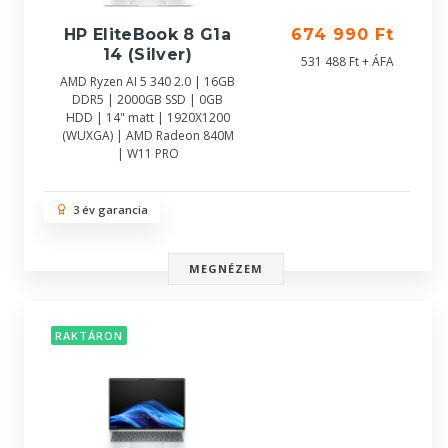
HP EliteBook 8 G1a
674 990 Ft
14 (Silver)
531 488 Ft + ÁFA
AMD Ryzen AI 5 340 2.0 | 16GB
DDR5 | 2000GB SSD | 0GB
HDD | 14" matt | 1920X1200
(WUXGA) | AMD Radeon 840M
| W11 PRO
3 év garancia
MEGNÉZEM
RAKTÁRON