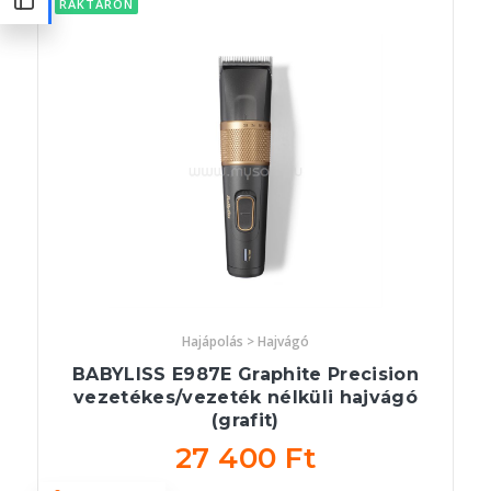
RAKTÁRON
Hajápolás > Hajvágó
BABYLISS E987E Graphite Precision
vezetékes/vezeték nélküli hajvágó
(grafit)
27 400 Ft