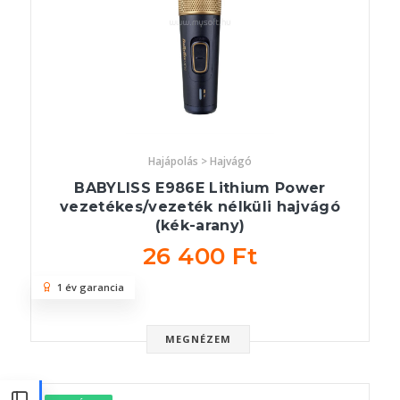
Hajápolás > Hajvágó
BABYLISS E986E Lithium Power
vezetékes/vezeték nélküli hajvágó
(kék-arany)
26 400 Ft
1 év garancia
MEGNÉZEM