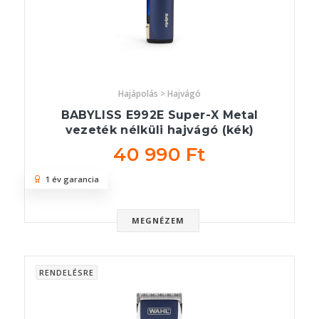
Hajápolás > Hajvágó
BABYLISS E992E Super-X Metal
vezeték nélküli hajvágó (kék)
40 990 Ft
1 év garancia
MEGNÉZEM
RENDELÉSRE