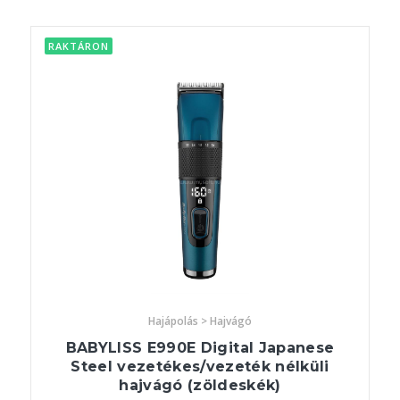
RAKTÁRON
Hajápolás > Hajvágó
BABYLISS E990E Digital Japanese
Steel vezetékes/vezeték nélküli
hajvágó (zöldeskék)