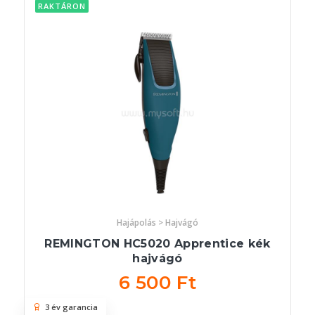
RAKTÁRON
Hajápolás > Hajvágó
REMINGTON HC5020 Apprentice kék
hajvágó
6 500 Ft
3 év garancia