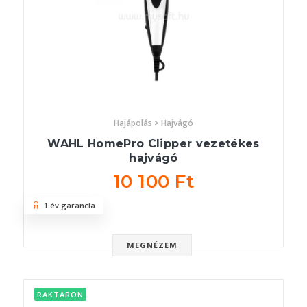
Hajápolás > Hajvágó
WAHL HomePro Clipper vezetékes
hajvágó
10 100 Ft
1 év garancia
MEGNÉZEM
RAKTÁRON