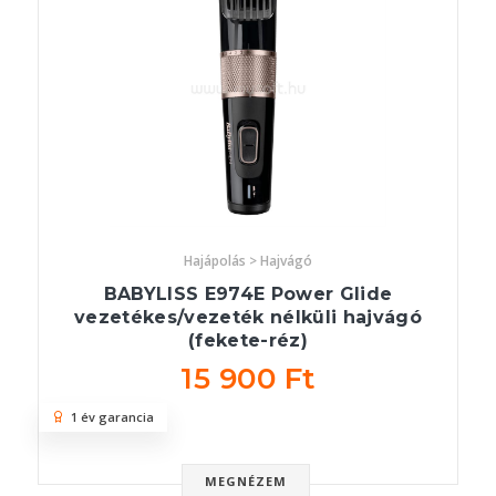
Hajápolás > Hajvágó
BABYLISS E974E Power Glide
vezetékes/vezeték nélküli hajvágó
(fekete-réz)
15 900 Ft
1 év garancia
MEGNÉZEM