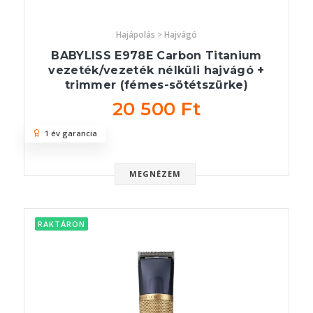
Hajápolás > Hajvágó
BABYLISS E978E Carbon Titanium
vezeték/vezeték nélküli hajvágó +
trimmer (fémes-sötétszürke)
20 500 Ft
1 év garancia
MEGNÉZEM
RAKTÁRON