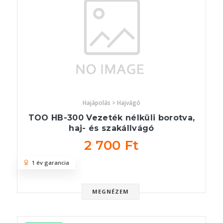
Hajápolás > Hajvágó
TOO HB-300 Vezeték nélküli borotva,
haj- és szakállvágó
2 700 Ft
1 év garancia
MEGNÉZEM