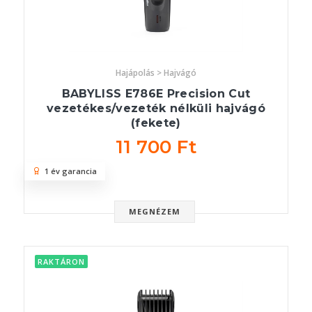
Hajápolás > Hajvágó
BABYLISS E786E Precision Cut
vezetékes/vezeték nélküli hajvágó
(fekete)
11 700 Ft
1 év garancia
MEGNÉZEM
RAKTÁRON