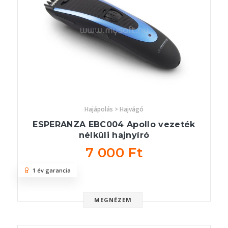
Hajápolás > Hajvágó
ESPERANZA EBC004 Apollo vezeték
nélküli hajnyíró
7 000 Ft
1 év garancia
MEGNÉZEM