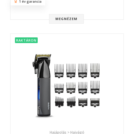
1 év garancia
MEGNÉZEM
RAKTÁRON
Hajápolás > Hajvágó