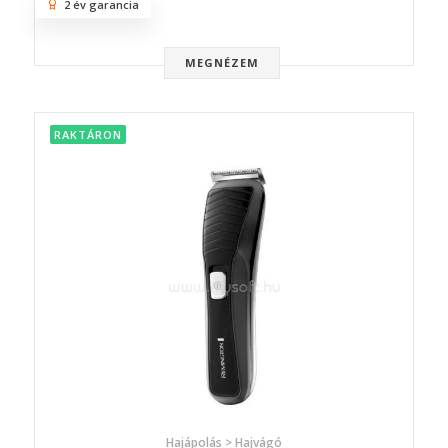
2 év garancia
MEGNÉZEM
RAKTÁRON
Hajápolás > Hajvágó