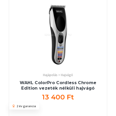
Hajápolás > Hajvágó
WAHL ColorPro Cordless Chrome
Edition vezeték nélküli hajvágó
13 400 Ft
2 év garancia