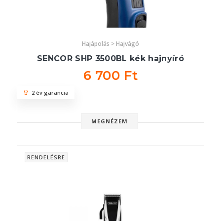
Hajápolás > Hajvágó
SENCOR SHP 3500BL kék hajnyíró
6 700 Ft
2 év garancia
MEGNÉZEM
RENDELÉSRE