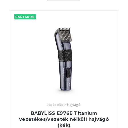
RAKTÁRON
Hajápolás > Hajvágó
BABYLISS E976E Titanium
vezetékes/vezeték nélküli hajvágó
(kék)