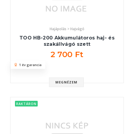
Hajápolás > Hajvágó
TOO HB-200 Akkumulátoros haj- és
szakállvágó szett
2 700 Ft
1 év garancia
MEGNÉZEM
RAKTÁRON