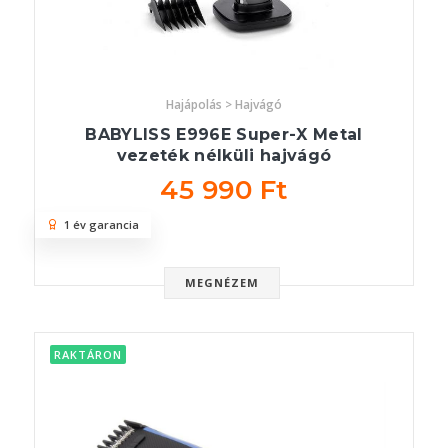
Hajápolás > Hajvágó
BABYLISS E996E Super-X Metal
vezeték nélküli hajvágó
45 990 Ft
1 év garancia
MEGNÉZEM
RAKTÁRON