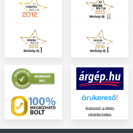
Árukereső, a hiteles
vásárlási kalauz