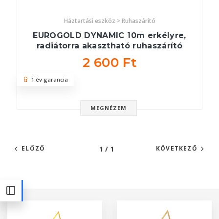
Háztartási eszköz > Ruhaszárító
EUROGOLD DYNAMIC 10m erkélyre,
radiátorra akasztható ruhaszárító
2 600 Ft
1 év garancia
MEGNÉZEM
1 / 1
ELŐZŐ
KÖVETKEZŐ