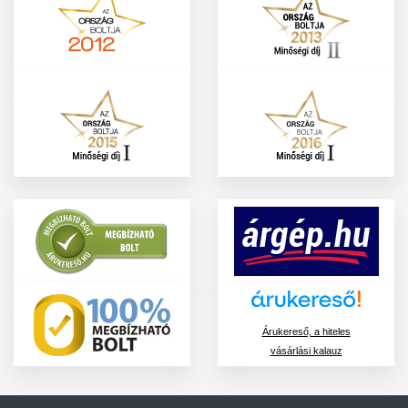
Árukereső, a hiteles
vásárlási kalauz