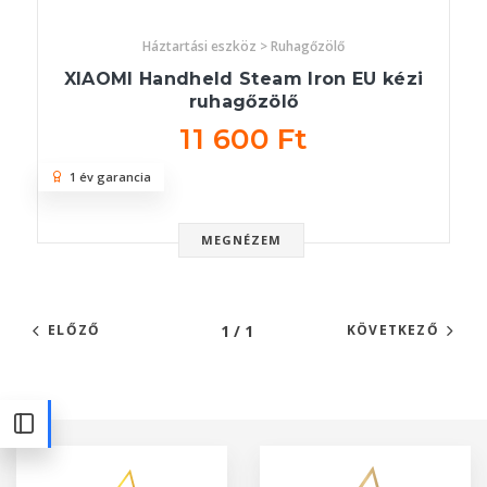
Háztartási eszköz > Ruhagőzölő
XIAOMI Handheld Steam Iron EU kézi
ruhagőzölő
11 600 Ft
1 év garancia
MEGNÉZEM
1 / 1
ELŐZŐ
KÖVETKEZŐ