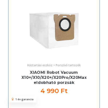
Háztartási eszköz > Porszívó tartozék
XIAOMI Robot Vacuum
X10+/X10/X20+/X20Pro/X20Max
eldobható porzsák
4 990 Ft
1 év garancia