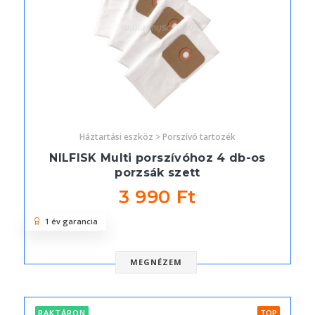
Háztartási eszköz > Porszívó tartozék
NILFISK Multi porszívóhoz 4 db-os
porzsák szett
3 990 Ft
1 év garancia
MEGNÉZEM
RAKTÁRON
TOP