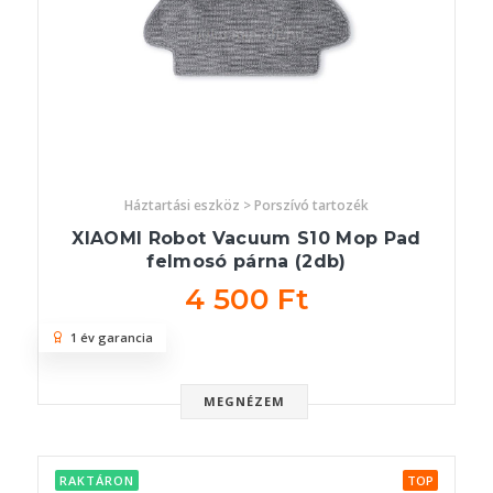
Háztartási eszköz > Porszívó tartozék
XIAOMI Robot Vacuum S10 Mop Pad
felmosó párna (2db)
4 500 Ft
1 év garancia
MEGNÉZEM
RAKTÁRON
TOP