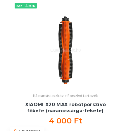
RAKTÁRON
Háztartási eszköz > Porszívó tartozék
XIAOMI X20 MAX robotporszívó
főkefe (narancssárga-fekete)
4 000 Ft
1 év garancia