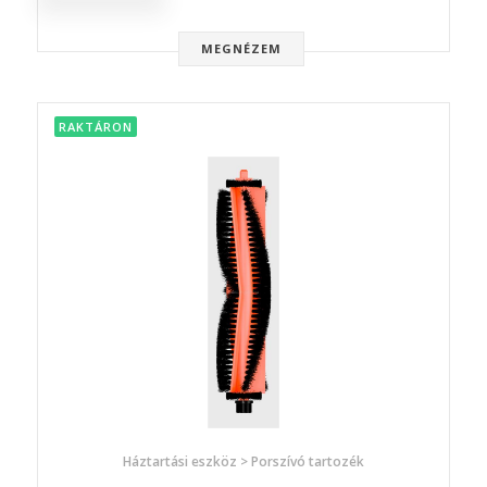
MEGNÉZEM
RAKTÁRON
Háztartási eszköz > Porszívó tartozék