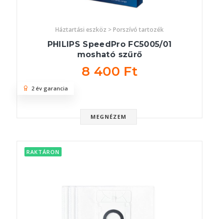
Háztartási eszköz > Porszívó tartozék
PHILIPS SpeedPro FC5005/01
mosható szűrő
8 400 Ft
2 év garancia
MEGNÉZEM
RAKTÁRON