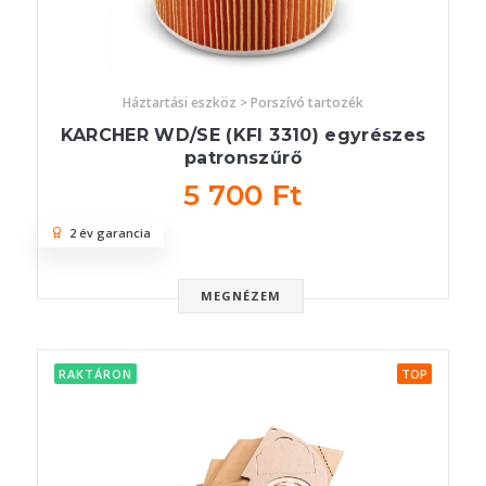
Háztartási eszköz > Porszívó tartozék
KARCHER WD/SE (KFI 3310) egyrészes
patronszűrő
5 700 Ft
2 év garancia
MEGNÉZEM
RAKTÁRON
TOP