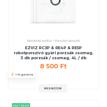
Háztartási eszköz > Porszívó tartozék
EZVIZ RC3P & RE4P & RE5P
robotporszívó gyári porzsák csomag,
3 db porzsák / csomag, 4L / db
8 500 Ft
1 év garancia
MEGNÉZEM
RAKTÁRON