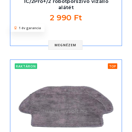
1C/2Pro+/2 robotporszívó vízálló
alátét
2 990 Ft
1 év garancia
MEGNÉZEM
RAKTÁRON
TOP