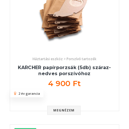
Háztartási eszköz > Porszívó tartozék
KARCHER papírporzsák (5db) száraz-
nedves porszívóhoz
4 900 Ft
2 év garancia
MEGNÉZEM