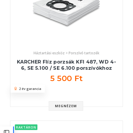
Háztartási eszköz > Porszívó tartozék
KARCHER Flíz porzsák KFI 487, WD 4-
6, SE 5.100 / SE 6.100 porszívókhoz
5 500 Ft
2 év garancia
MEGNÉZEM
RAKTÁRON