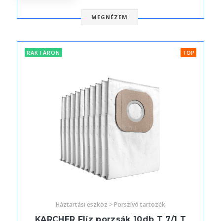
MEGNÉZEM
RAKTÁRON
TOP
Háztartási eszköz > Porszívó tartozék
KARCHER Flíz porzsák 10db T 7/1 T