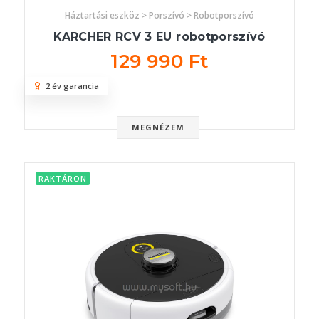
Háztartási eszköz > Porszívó > Robotporszívó
KARCHER RCV 3 EU robotporszívó
129 990 Ft
2 év garancia
MEGNÉZEM
RAKTÁRON