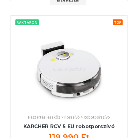
MEGNÉZEM
RAKTÁRON
TOP
Háztartási eszköz > Porszívó > Robotporszívó
KARCHER RCV 5 EU robotporszívó
119 990 Ft