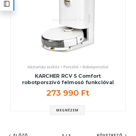
Háztartási eszköz > Porszívó > Robotporszívó
KARCHER RCV 5 Comfort
robotporszívó felmosó funkcióval
273 990 Ft
MEGNÉZEM
1 / 1
ELŐZŐ
KÖVETKEZŐ