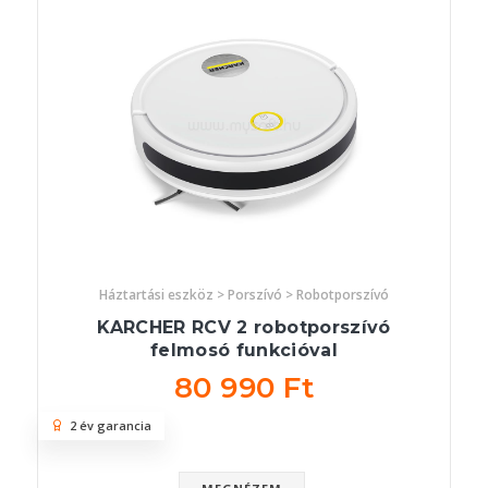
Háztartási eszköz > Porszívó > Robotporszívó
KARCHER RCV 2 robotporszívó
felmosó funkcióval
80 990 Ft
2 év garancia