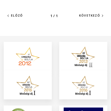
1 / 1
ELŐZŐ
KÖVETKEZŐ