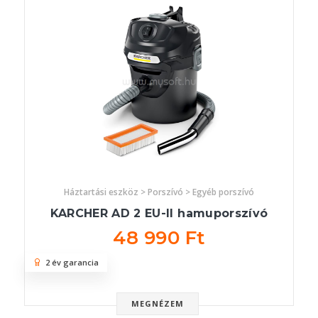
Háztartási eszköz > Porszívó > Egyéb porszívó
KARCHER AD 2 EU-II hamuporszívó
48 990 Ft
2 év garancia
MEGNÉZEM