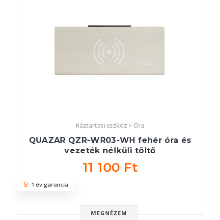
Háztartási eszköz > Óra
QUAZAR QZR-WR03-WH fehér óra és
vezeték nélküli töltő
11 100 Ft
1 év garancia
MEGNÉZEM