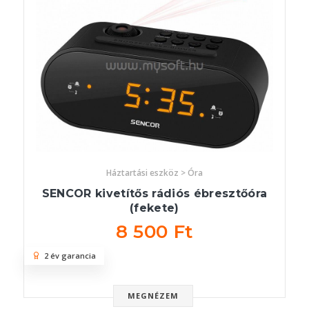
Háztartási eszköz > Óra
SENCOR kivetítős rádiós ébresztőóra
(fekete)
8 500 Ft
2 év garancia
MEGNÉZEM