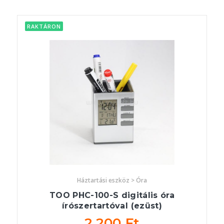
RAKTÁRON
Háztartási eszköz > Óra
TOO PHC-100-S digitális óra
írószertartóval (ezüst)
2 200 Ft