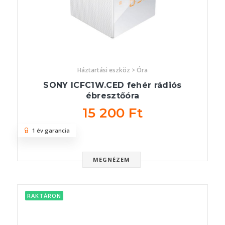
Háztartási eszköz > Óra
SONY ICFC1W.CED fehér rádiós
ébresztőóra
15 200 Ft
1 év garancia
MEGNÉZEM
RAKTÁRON