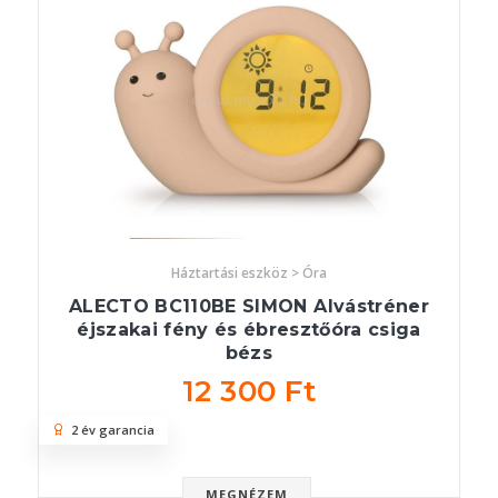
Háztartási eszköz > Óra
ALECTO BC110BE SIMON Alvástréner
éjszakai fény és ébresztőóra csiga
bézs
12 300 Ft
2 év garancia
MEGNÉZEM