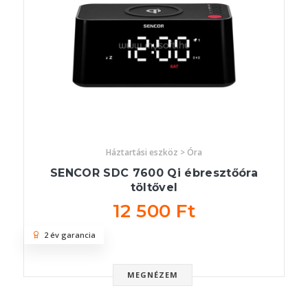
Háztartási eszköz > Óra
SENCOR SDC 7600 Qi ébresztőóra
töltővel
12 500 Ft
2 év garancia
MEGNÉZEM