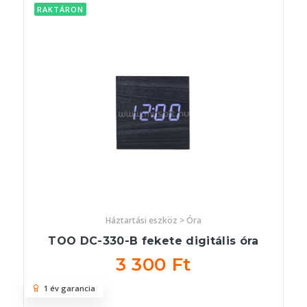
RAKTÁRON
Háztartási eszköz > Óra
TOO DC-330-B fekete digitális óra
3 300 Ft
1 év garancia