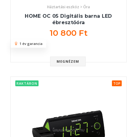
Háztartási eszköz > Óra
HOME OC 05 Digitális barna LED
ébresztőóra
10 800 Ft
1 év garancia
MEGNÉZEM
RAKTÁRON
TOP