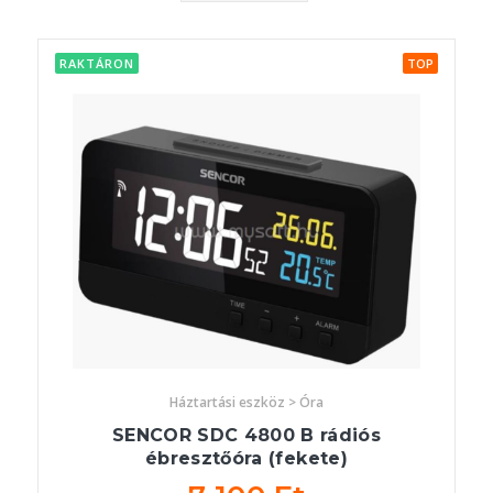
RAKTÁRON
TOP
Háztartási eszköz > Óra
SENCOR SDC 4800 B rádiós
ébresztőóra (fekete)