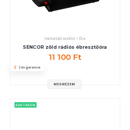
Háztartási eszköz > Óra
SENCOR zöld rádiós ébresztőóra
11 100 Ft
2 év garancia
MEGNÉZEM
RAKTÁRON