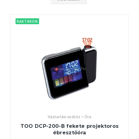
RAKTÁRON
Háztartási eszköz > Óra
TOO DCP-200-B fekete projektoros
ébresztőóra