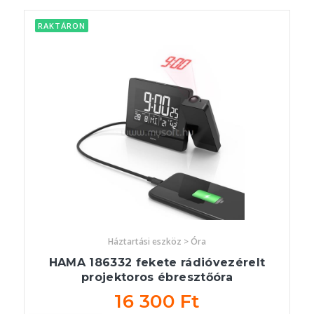
RAKTÁRON
Háztartási eszköz > Óra
HAMA 186332 fekete rádióvezérelt
projektoros ébresztőóra
16 300 Ft