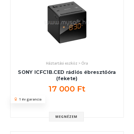
Háztartási eszköz > Óra
SONY ICFC1B.CED rádiós ébresztőóra
(fekete)
17 000 Ft
1 év garancia
MEGNÉZEM