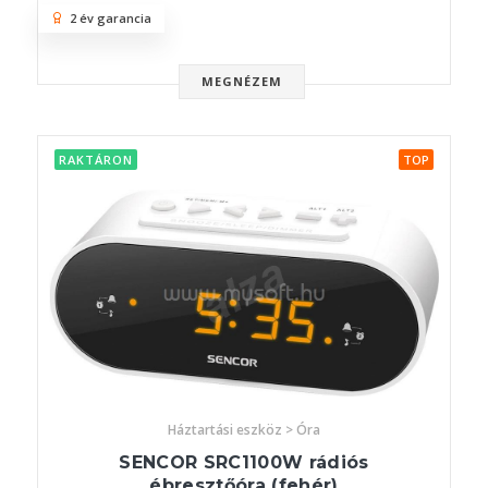
2 év garancia
MEGNÉZEM
RAKTÁRON
TOP
Háztartási eszköz > Óra
SENCOR SRC1100W rádiós
ébresztőóra (fehér)