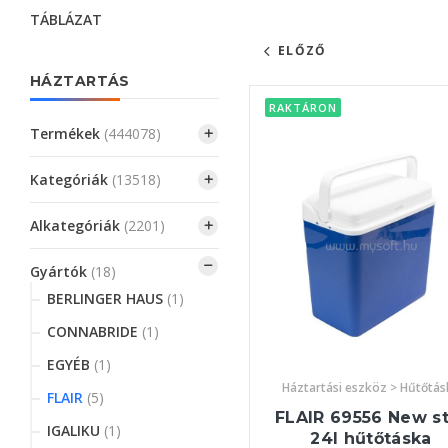
TÁBLÁZAT
ELŐZŐ
HÁZTARTÁS
RAKTÁRON
Termékek
(444078)
Kategóriák
(13518)
Alkategóriák
(2201)
Gyártók
(18)
BERLINGER HAUS
(1)
CONNABRIDE
(1)
EGYÉB
(1)
Háztartási eszköz > Hűtőtás
FLAIR
(5)
FLAIR 69556 New st
IGALIKU
(1)
24l hűtőtáska