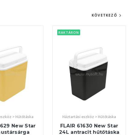
KÖVETKEZŐ
RAKTÁRON
 eszköz > Hűtőtáska
Háztartási eszköz > Hűtőtáska
1629 New Star
FLAIR 61630 New Star
ustársárga
24L antracit hűtőtáska