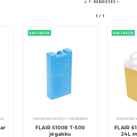
RENDEZÉS
1 / 1
RAKTÁRON
RAKTÁRON
ka
Háztartási eszköz > Hűtőtáska
Háztartási
ar
FLAIR 51008 T-500
FLAIR 6
jégakku
24L m