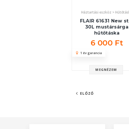
Háztartási eszköz > Hűtőtás
FLAIR 61631 New st
30L mustársárga
hűtőtáska
6 000 Ft
1 év garancia
MEGNÉZEM
ELŐZŐ