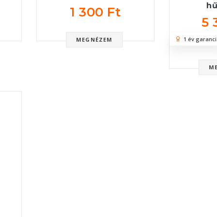
hű
1 300 Ft
5 
1 év garanci
MEGNÉZEM
M