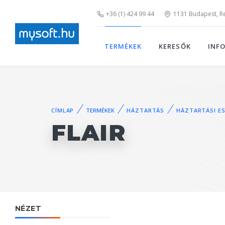
+36 (1) 424 99 44
1131 Budapest, Rei
TERMÉKEK
KERESŐK
INF
CÍMLAP
TERMÉKEK
HÁZTARTÁS
HÁZTARTÁSI E
FLAIR
NÉZET