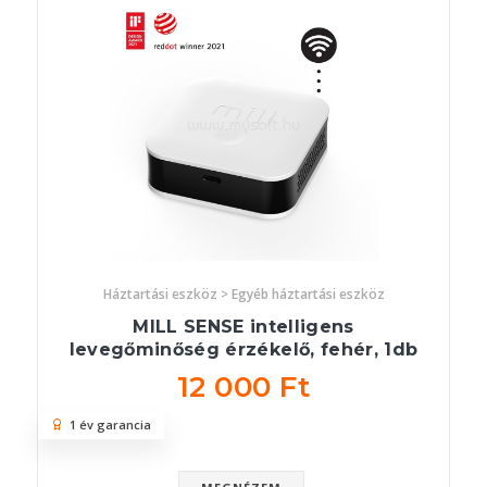
Háztartási eszköz > Egyéb háztartási eszköz
MILL SENSE intelligens
levegőminőség érzékelő, fehér, 1db
12 000 Ft
1 év garancia