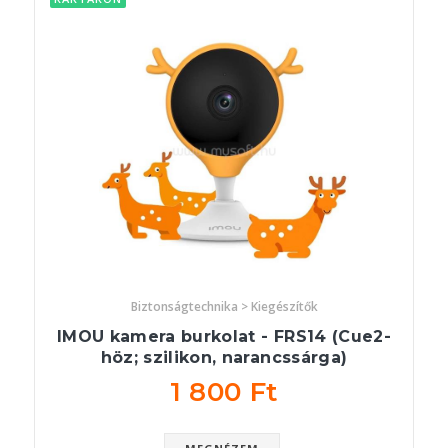
Biztonságtechnika > Kiegészítők
IMOU kamera burkolat - FRS14 (Cue2-
höz; szilikon, narancssárga)
1 800 Ft