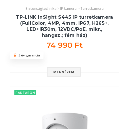
Biztonságtechnika > IP kamera > Turretkamera
TP-LINK InSight S445 IP turretkamera
(FullColor, 4MP, 4mm, IP67, H265+,
LED+IR30m, 12VDC/PoE, mikr.,
hangsz.; fém ház)
74 990 Ft
3 év garancia
MEGNÉZEM
RAKTÁRON