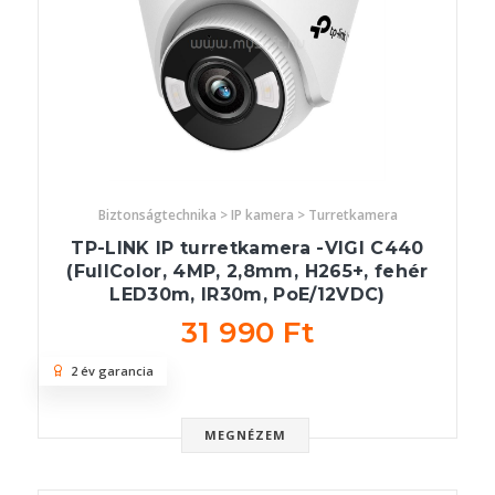
Biztonságtechnika > IP kamera > Turretkamera
TP-LINK IP turretkamera -VIGI C440
(FullColor, 4MP, 2,8mm, H265+, fehér
LED30m, IR30m, PoE/12VDC)
31 990 Ft
2 év garancia
MEGNÉZEM