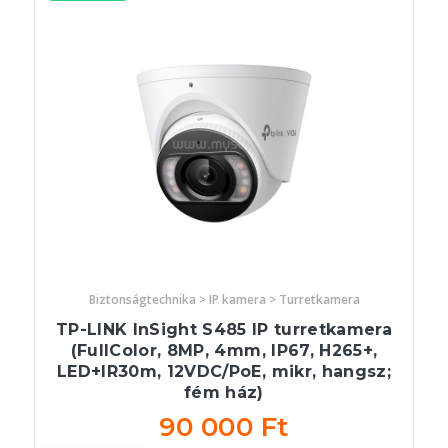
Biztonságtechnika > IP kamera > Turretkamera
TP-LINK InSight S485 IP turretkamera
(FullColor, 8MP, 4mm, IP67, H265+,
LED+IR30m, 12VDC/PoE, mikr, hangsz;
fém ház)
90 000 Ft