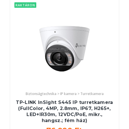
RAKTÁRON
Biztonságtechnika > IP kamera > Turretkamera
TP-LINK InSight S445 IP turretkamera
(FullColor, 4MP, 2.8mm, IP67, H265+,
LED+IR30m, 12VDC/PoE, mikr.,
hangsz.; fém ház)