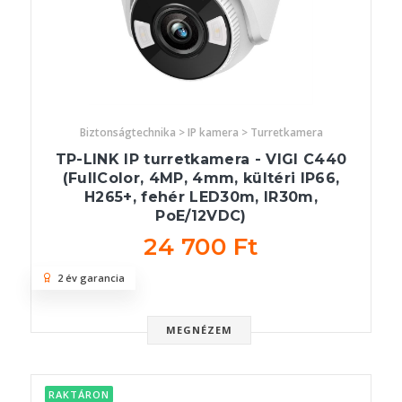
Biztonságtechnika > IP kamera > Turretkamera
TP-LINK IP turretkamera - VIGI C440
(FullColor, 4MP, 4mm, kültéri IP66,
H265+, fehér LED30m, IR30m,
PoE/12VDC)
24 700 Ft
2 év garancia
MEGNÉZEM
RAKTÁRON