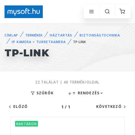
CÍMLAP
TERMÉKEK
HÁZTARTÁS
BIZTONSÁGTECHNIKA
IP KAMERA > TURRETKAMERA
TP-LINK
TP-LINK
22 TALÁLAT | 40 TERMÉK/OLDAL
SZŰRŐK
RENDEZÉS
1 / 1
ELŐZŐ
KÖVETKEZŐ
RAKTÁRON