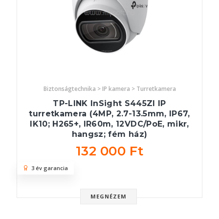
Biztonságtechnika > IP kamera > Turretkamera
TP-LINK InSight S445ZI IP
turretkamera (4MP, 2.7-13.5mm, IP67,
IK10; H265+, IR60m, 12VDC/PoE, mikr,
hangsz; fém ház)
132 000 Ft
3 év garancia
MEGNÉZEM