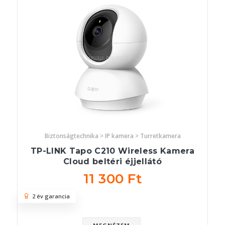
Biztonságtechnika > IP kamera > Turretkamera
TP-LINK Tapo C210 Wireless Kamera
Cloud beltéri éjjellátó
11 300 Ft
2 év garancia