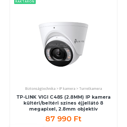
RAKTÁRON
Biztonságtechnika > IP kamera > Turretkamera
TP-LINK VIGI C485 (2.8MM) IP kamera
kültéri/beltéri színes éjjellátó 8
megapixel, 2.8mm objektív
87 990 Ft