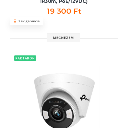
IR30m, PoE/12VDC)
19 300 Ft
2 év garancia
MEGNÉZEM
RAKTÁRON