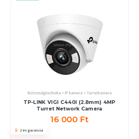
Biztonságtechnika > IP kamera > Turretkamera
TP-LINK VIGI C440I (2.8mm) 4MP
Turret Network Camera
16 000 Ft
2 év garancia