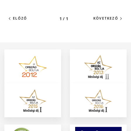
1 / 1
ELŐZŐ
KÖVETKEZŐ