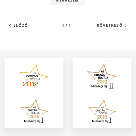
MEGNÉZEM
1 / 1
ELŐZŐ
KÖVETKEZŐ