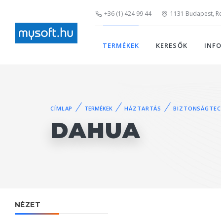
+36 (1) 424 99 44
1131 Budapest, Rei
TERMÉKEK
KERESŐK
INF
CÍMLAP
TERMÉKEK
HÁZTARTÁS
BIZTONSÁGTEC
DAHUA
NÉZET