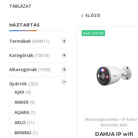
TÁBLÁZAT
ELŐZŐ
HÁZTARTÁS
RAKTÁRON
Termékek
(444011)
Kategóriák
(13618)
Alkategóriák
(1599)
Gyártók
(265)
AJAX
(4)
ANKER
(9)
AQARA
(1)
Biztonságtechnika > IP kamer
ARLO
(11)
Besorolás alatt
BRINNO
(1)
DAHUA IP wifi