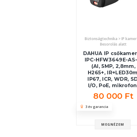
Biztonságtechnika > IP kamer
Besorolás alatt
DAHUA IP csőkamer
IPC-HFW3649E-AS-
(AI, 5MP, 2,8mm,
H265+, IR+LED30m
IP67, ICR, WDR, SD
I/O, PoE, mikrofon
80 000 Ft
3 év garancia
MEGNÉZEM