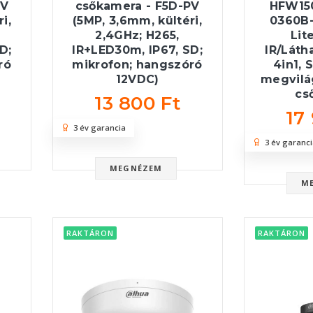
PV
csőkamera - F5D-PV
HFW15
i,
(5MP, 3,6mm, kültéri,
0360B-
2,4GHz; H265,
Lit
D;
IR+LED30m, IP67, SD;
IR/Láth
ró
mikrofon; hangszóró
4in1, 
12VDC)
megvilá
cs
13 800 Ft
17
3 év garancia
3 év garanci
MEGNÉZEM
M
RAKTÁRON
RAKTÁRON