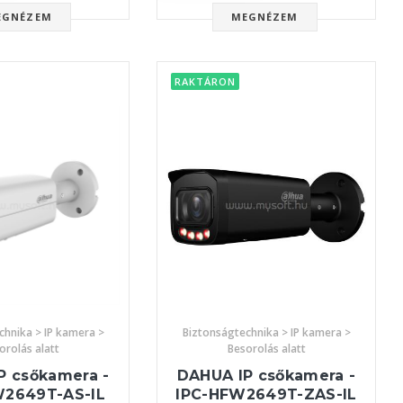
EGNÉZEM
MEGNÉZEM
RAKTÁRON
chnika > IP kamera >
Biztonságtechnika > IP kamera >
orolás alatt
Besorolás alatt
P csőkamera -
DAHUA IP csőkamera -
W2649T-AS-IL
IPC-HFW2649T-ZAS-IL