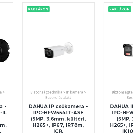
RAKTÁRON
RAKTÁRON
a >
Biztonságtechnika > IP kamera >
Biztonságte
Besorolás alatt
Bes
a -
DAHUA IP csőkamera -
DAHUA I
-IL
IPC-HFW5541T-ASE
IPC-HFW
,
(5MP, 3,6mm, kültéri,
(5MP, 
0m,
H265+, IP67, IR78m,
H265+, I
,
ICR,
IK10