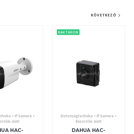
KÖVETKEZŐ
RAKTÁRON
chnika > IP kamera >
Biztonságtechnika > IP kamera >
orolás alatt
Besorolás alatt
UA HAC-
DAHUA HAC-