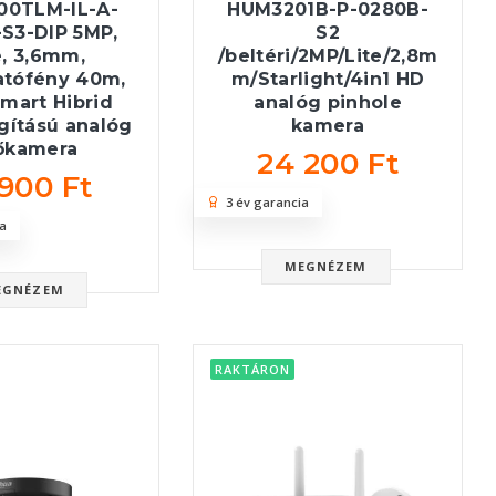
00TLM-IL-A-
HUM3201B-P-0280B-
S3-DIP 5MP,
S2
e, 3,6mm,
/beltéri/2MP/Lite/2,8m
atófény 40m,
m/Starlight/4in1 HD
Smart Hibrid
analóg pinhole
gítású analóg
kamera
őkamera
24 200 Ft
 900 Ft
3 év garancia
a
MEGNÉZEM
EGNÉZEM
RAKTÁRON