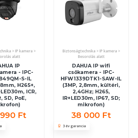
chnika > IP kamera >
Biztonságtechnika > IP kamera >
orolás alatt
Besorolás alatt
AHUA IP
DAHUA IP wifi
amera - IPC-
csőkamera - IPC-
49QM-S-IL
HFW1339DTK1-SAW-IL
,8mm, H265+,
(3MP, 2,8mm, kültéri,
+LED30m, ICR,
2,4GHz; H265,
 SD, PoE,
IR+LED30m, IP67, SD;
krofon)
mikrofon)
 990 Ft
38 000 Ft
a
3 év garancia