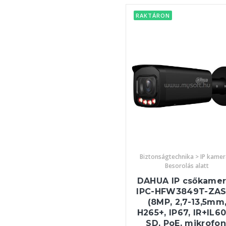
RAKTÁRON
Biztonságtechnika > IP kamer
Besorolás alatt
DAHUA IP csőkamer
IPC-HFW3849T-ZAS
(8MP, 2,7-13,5mm
H265+, IP67, IR+IL6
SD, PoE, mikrofon