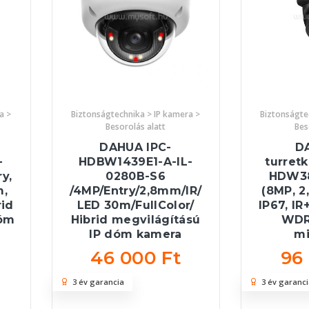
a >
Biztonságtechnika > IP kamera >
Biztonságte
Besorolás alatt
Bes
DAHUA IPC-
D
-
HDBW1439E1-A-IL-
turretk
y,
0280B-S6
HDW38
m,
/4MP/Entry/2,8mm/IR/
(8MP, 2
rid
LED 30m/FullColor/
IP67, IR
dóm
Hibrid megvilágítású
WDR,
IP dóm kamera
mi
46 000 Ft
96
3 év garancia
3 év garanci