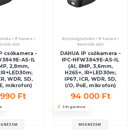
chnika > IP kamera >
Biztonságtechnika > IP kamera >
orolás alatt
Besorolás alatt
P csőkamera -
DAHUA IP csőkamera -
W3849E-AS-IL
IPC-HFW3849E-AS-IL
8MP, 2,8mm,
(AI, 8MP, 3,6mm,
 IR+LED30m;
H265+, IR+LED30m;
ICR, WDR, SD,
IP67, ICR, WDR, SD,
oE, mikrofon)
I/O, PoE, mikrofon)
 990 Ft
94 000 Ft
a
3 év garancia
EGNÉZEM
MEGNÉZEM