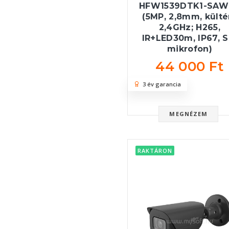
HFW1539DTK1-SAW-
(5MP, 2,8mm, kültér
2,4GHz; H265,
IR+LED30m, IP67, S
mikrofon)
44 000 Ft
3 év garancia
MEGNÉZEM
RAKTÁRON