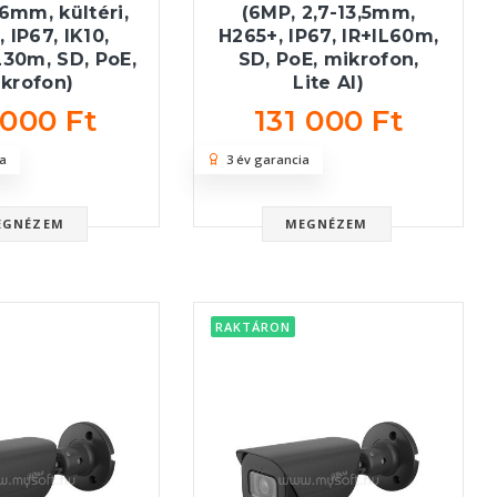
,6mm, kültéri,
(6MP, 2,7-13,5mm,
 IP67, IK10,
H265+, IP67, IR+IL60m,
L30m, SD, PoE,
SD, PoE, mikrofon,
krofon)
Lite AI)
 000 Ft
131 000 Ft
a
3 év garancia
EGNÉZEM
MEGNÉZEM
RAKTÁRON