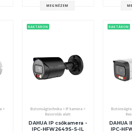
MEGNÉZEM
M
RAKTÁRON
RAKTÁRON
a >
Biztonságtechnika > IP kamera >
Biztonságte
Besorolás alatt
Bes
DAHUA IP csőkamera -
DAHUA I
IPC-HFW2649S-S-IL
IPC-HF