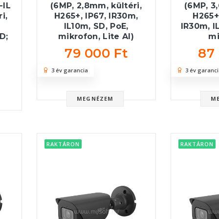
IL
(6MP, 2,8mm, kültéri,
(6MP, 3
i,
H265+, IP67, IR30m,
H265+,
IL10m, SD, PoE,
IR30m, I
D;
mikrofon, Lite AI)
mi
79 000 Ft
87
3 év garancia
3 év garanci
MEGNÉZEM
M
RAKTÁRON
RAKTÁRON