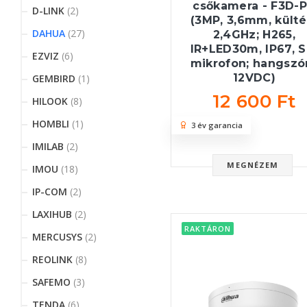
csőkamera - F3D-
D-LINK
(2)
(3MP, 3,6mm, kültér
DAHUA
(27)
2,4GHz; H265,
IR+LED30m, IP67, S
EZVIZ
(6)
mikrofon; hangszó
12VDC)
GEMBIRD
(1)
12 600 Ft
HILOOK
(8)
HOMBLI
(1)
3 év garancia
IMILAB
(2)
MEGNÉZEM
IMOU
(18)
IP-COM
(2)
LAXIHUB
(2)
RAKTÁRON
MERCUSYS
(2)
REOLINK
(8)
SAFEMO
(3)
TENDA
(6)