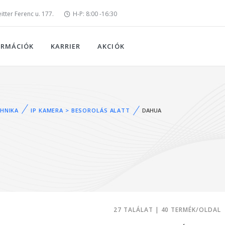
tter Ferenc u. 177.
H-P: 8:00 -16:30
ORMÁCIÓK
KARRIER
AKCIÓK
HNIKA
IP KAMERA > BESOROLÁS ALATT
DAHUA
27 TALÁLAT | 40 TERMÉK/OLDAL