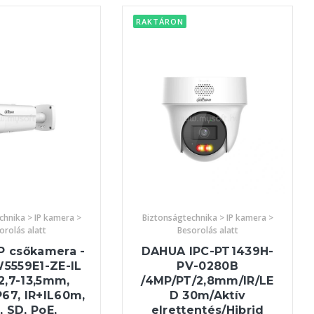
RAKTÁRON
chnika > IP kamera >
Biztonságtechnika > IP kamera >
orolás alatt
Besorolás alatt
P csőkamera -
DAHUA IPC-PT1439H-
5559E1-ZE-IL
PV-0280B
2,7-13,5mm,
/4MP/PT/2,8mm/IR/LE
P67, IR+IL60m,
D 30m/Aktív
, SD, PoE,
elrettentés/Hibrid