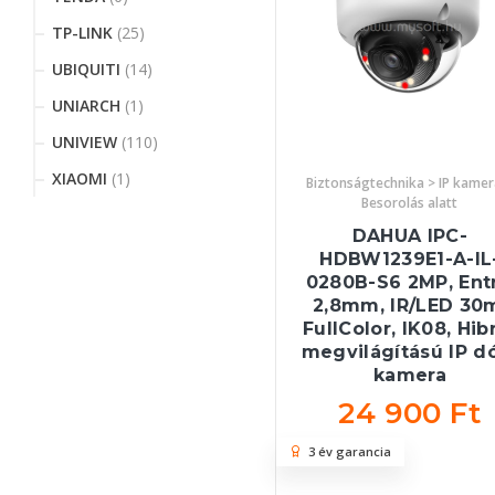
TP-LINK
(25)
UBIQUITI
(14)
UNIARCH
(1)
UNIVIEW
(110)
XIAOMI
(1)
Biztonságtechnika > IP kamer
Besorolás alatt
DAHUA IPC-
HDBW1239E1-A-IL
0280B-S6 2MP, Entr
2,8mm, IR/LED 30
FullColor, IK08, Hib
megvilágítású IP 
kamera
24 900 Ft
3 év garancia