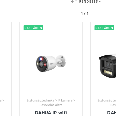
RENDEZÉS
1 / 1
RAKTÁRON
RAKTÁRON
a >
Biztonságtechnika > IP kamera >
Biztonságte
Besorolás alatt
Bes
DAHUA IP wifi
DAH