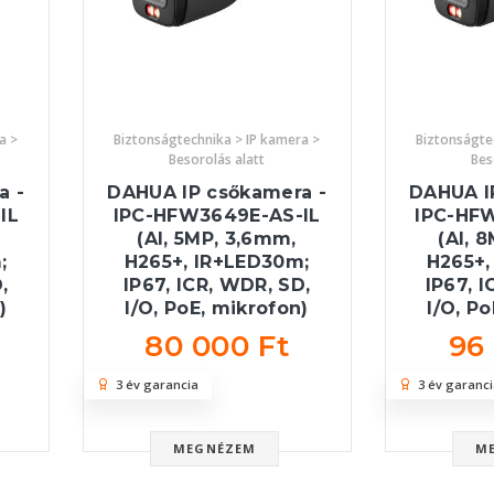
a >
Biztonságtechnika > IP kamera >
Biztonságte
Besorolás alatt
Bes
a -
DAHUA IP csőkamera -
DAHUA I
IL
IPC-HFW3649E-AS-IL
IPC-HF
(AI, 5MP, 3,6mm,
(AI, 
;
H265+, IR+LED30m;
H265+,
,
IP67, ICR, WDR, SD,
IP67, 
)
I/O, PoE, mikrofon)
I/O, P
80 000 Ft
96
3 év garancia
3 év garanci
MEGNÉZEM
M