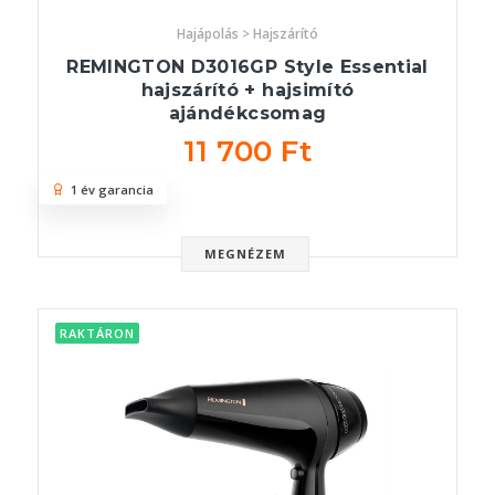
Hajápolás > Hajszárító
REMINGTON D3016GP Style Essential
hajszárító + hajsimító
ajándékcsomag
11 700 Ft
1 év garancia
MEGNÉZEM
RAKTÁRON