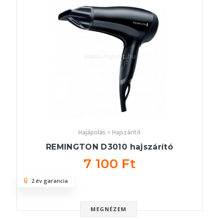
Hajápolás > Hajszárító
REMINGTON D3010 hajszárító
7 100 Ft
2 év garancia
MEGNÉZEM