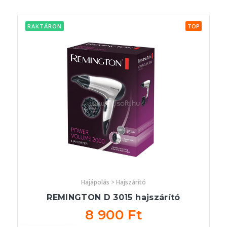
RAKTÁRON
TOP
Hajápolás > Hajszárító
REMINGTON D 3015 hajszárító
8 900 Ft