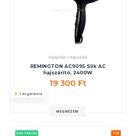
Hajápolás > Hajszárító
REMINGTON AC9095 Silk AC
hajszárító, 2400W
19 300 Ft
1 év garancia
MEGNÉZEM
RAKTÁRON
TOP