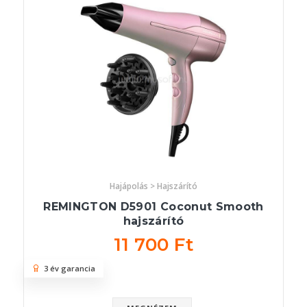
Hajápolás > Hajszárító
REMINGTON D5901 Coconut Smooth
hajszárító
11 700 Ft
3 év garancia