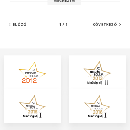
MEGNÉZEM
1 / 1
ELŐZŐ
KÖVETKEZŐ