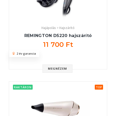
Hajápolás > Hajszárító
REMINGTON D5220 hajszárító
11 700 Ft
2 év garancia
MEGNÉZEM
RAKTÁRON
TOP