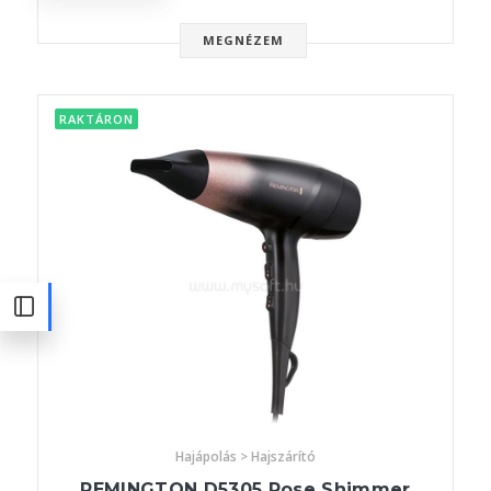
MEGNÉZEM
RAKTÁRON
Hajápolás > Hajszárító
REMINGTON D5305 Rose Shimmer