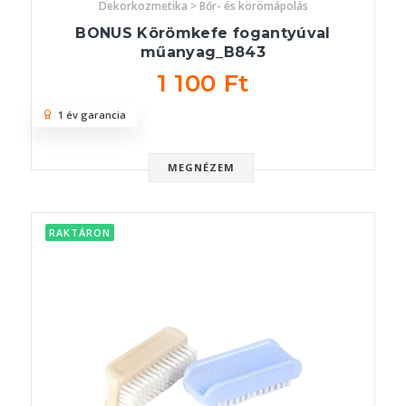
Dekorkozmetika > Bőr- és körömápolás
BONUS Körömkefe fogantyúval
műanyag_B843
1 100 Ft
1 év garancia
MEGNÉZEM
RAKTÁRON