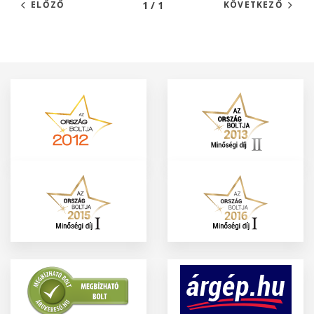
1 / 1
ELŐZŐ
KÖVETKEZŐ