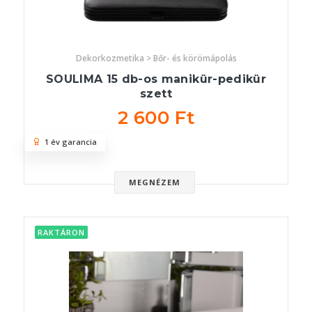
Dekorkozmetika > Bőr- és körömápolás
SOULIMA 15 db-os manikür-pedikür
szett
2 600 Ft
1 év garancia
MEGNÉZEM
RAKTÁRON