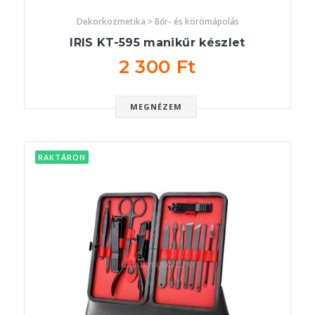
Dekorkozmetika > Bőr- és körömápolás
IRIS KT-595 manikűr készlet
2 300 Ft
MEGNÉZEM
RAKTÁRON