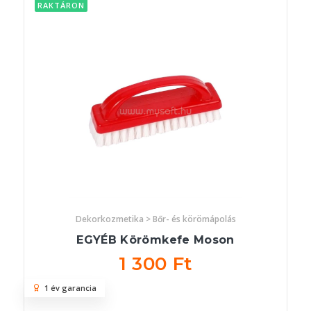
RAKTÁRON
Dekorkozmetika > Bőr- és körömápolás
EGYÉB Körömkefe Moson
1 300 Ft
1 év garancia