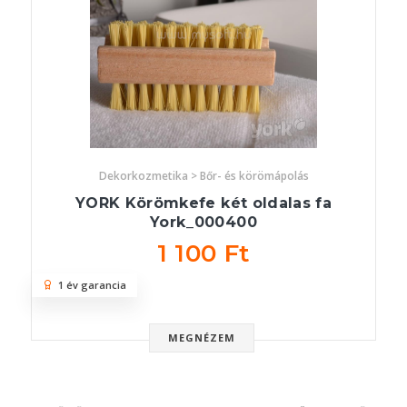
Dekorkozmetika > Bőr- és körömápolás
YORK Körömkefe két oldalas fa
York_000400
1 100 Ft
1 év garancia
MEGNÉZEM