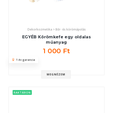
Dekorkozmetika > Bőr- és körömápolás
EGYÉB Körömkefe egy oldalas
műanyag
1 000 Ft
1 év garancia
MEGNÉZEM
RAKTÁRON