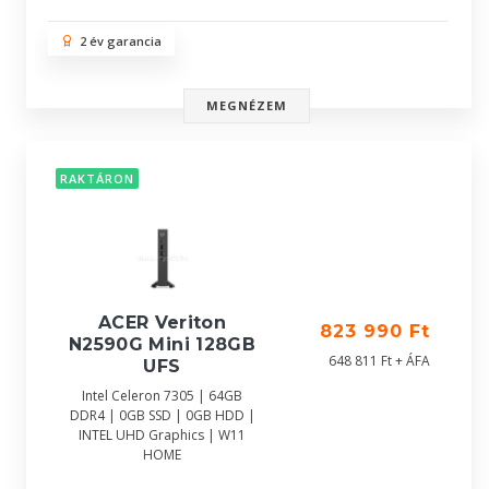
2 év garancia
MEGNÉZEM
RAKTÁRON
ACER Veriton
823 990 Ft
N2590G Mini 128GB
648 811 Ft + ÁFA
UFS
Intel Celeron 7305 | 64GB
DDR4 | 0GB SSD | 0GB HDD |
INTEL UHD Graphics | W11
HOME