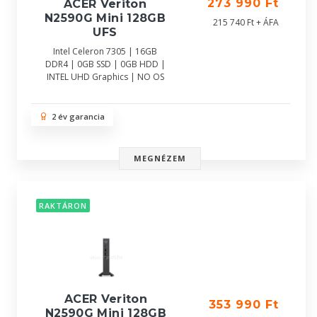
273 990 Ft
ACER Veriton
N2590G Mini 128GB
215 740 Ft + ÁFA
UFS
Intel Celeron 7305 | 16GB
DDR4 | 0GB SSD | 0GB HDD |
INTEL UHD Graphics | NO OS
2 év garancia
MEGNÉZEM
RAKTÁRON
ACER Veriton
353 990 Ft
N2590G Mini 128GB