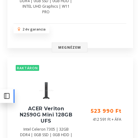
DDR4 | 0GB SSD | 0GB HDD |
INTEL UHD Graphics | W11
PRO
2 év garancia
MEGNÉZEM
RAKTÁRON
ACER Veriton
523 990 Ft
N2590G Mini 128GB
412 591 Ft + ÁFA
UFS
Intel Celeron 7305 | 32GB
DDR4 | 0GB SSD | 0GB HDD |