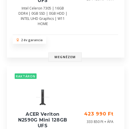
UFS
Intel Celeron 7305 | 16GB
DDR4 | 0GB SSD | 0GB HDD |
INTEL UHD Graphics | W11
HOME
2 év garancia
MEGNÉZEM
RAKTÁRON
423 990 Ft
ACER Veriton
N2590G Mini 128GB
333 850 Ft + ÁFA
UFS