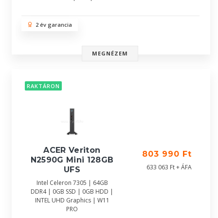
2 év garancia
MEGNÉZEM
RAKTÁRON
ACER Veriton
803 990 Ft
N2590G Mini 128GB
633 063 Ft + ÁFA
UFS
Intel Celeron 7305 | 64GB
DDR4 | 0GB SSD | 0GB HDD |
INTEL UHD Graphics | W11
PRO