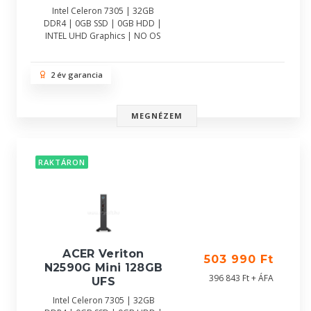
Intel Celeron 7305 | 32GB
DDR4 | 0GB SSD | 0GB HDD |
INTEL UHD Graphics | NO OS
2 év garancia
MEGNÉZEM
RAKTÁRON
ACER Veriton
503 990 Ft
N2590G Mini 128GB
396 843 Ft + ÁFA
UFS
Intel Celeron 7305 | 32GB