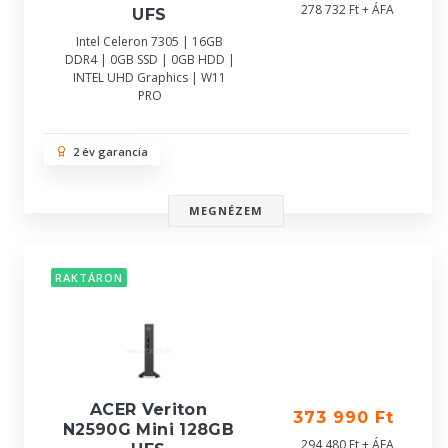
278 732 Ft + ÁFA
UFS
Intel Celeron 7305 | 16GB
DDR4 | 0GB SSD | 0GB HDD |
INTEL UHD Graphics | W11
PRO
2 év garancia
MEGNÉZEM
RAKTÁRON
ACER Veriton
373 990 Ft
N2590G Mini 128GB
294 480 Ft + ÁFA