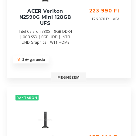
223 990 Ft
ACER Veriton
N2590G Mini 128GB
176 370 Ft + ÁFA
UFS
Intel Celeron 7305 | 8GB DDR4
| 0GB SSD | 0GB HDD | INTEL
UHD Graphics | W11 HOME
2 év garancia
MEGNÉZEM
RAKTÁRON