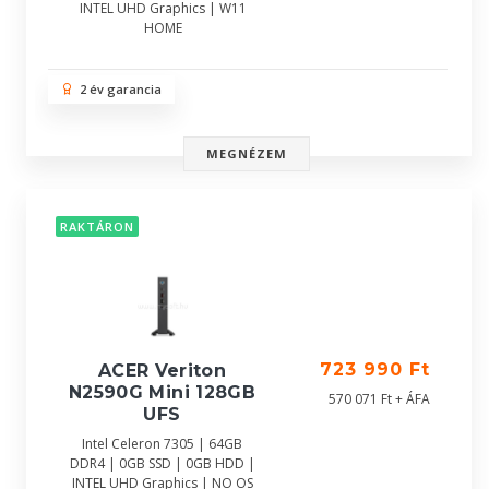
INTEL UHD Graphics | W11
HOME
2 év garancia
MEGNÉZEM
RAKTÁRON
723 990 Ft
ACER Veriton
N2590G Mini 128GB
570 071 Ft + ÁFA
UFS
Intel Celeron 7305 | 64GB
DDR4 | 0GB SSD | 0GB HDD |
INTEL UHD Graphics | NO OS