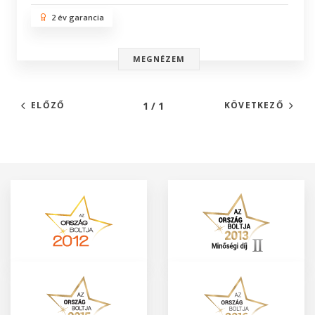
2 év garancia
MEGNÉZEM
1 / 1
ELŐZŐ
KÖVETKEZŐ