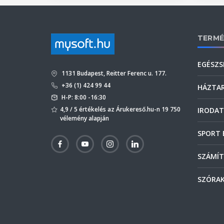
TERMÉ
EGÉSZS
1131 Budapest, Reitter Ferenc u. 177.
+36 (1) 424 99 44
HÁZTA
H-P: 8:00 -16:30
4,9 / 5 értékelés az Árukereső.hu-n 19 750
IRODAT
vélemény alapján
SPORT 
SZÁMÍT
SZÓRAK