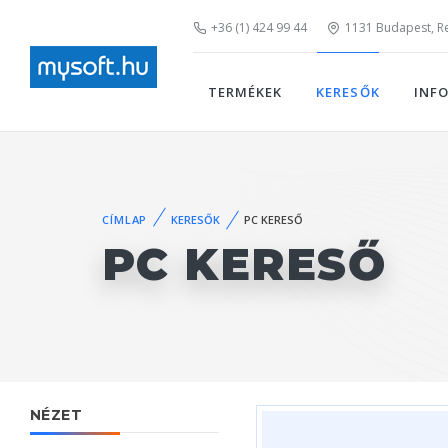
+36 (1) 424 99 44
1131 Budapest, Rei
TERMÉKEK
KERESŐK
INF
CÍMLAP
KERESŐK
PC KERESŐ
PC KERESŐ
NÉZET