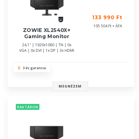
133 990 Ft
105 504 Ft + ÁFA
ZOWIE XL2540X+
Gaming Monitor
24,1" | 1920x1080 | TN | 0x
VGA | 0x DVI | 1x DP | 3x HDMI
3 év garancia
MEGNÉZEM
RAKTÁRON