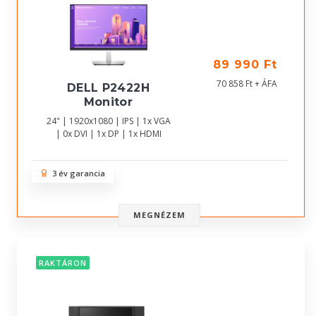
89 990 Ft
70 858 Ft + ÁFA
DELL P2422H
Monitor
24" | 1920x1080 | IPS | 1x VGA
| 0x DVI | 1x DP | 1x HDMI
3 év garancia
MEGNÉZEM
RAKTÁRON