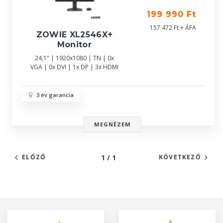
199 990 Ft
157 472 Ft + ÁFA
ZOWIE XL2546X+
Monitor
24,1" | 1920x1080 | TN | 0x
VGA | 0x DVI | 1x DP | 3x HDMI
3 év garancia
MEGNÉZEM
1 / 1
ELŐZŐ
KÖVETKEZŐ