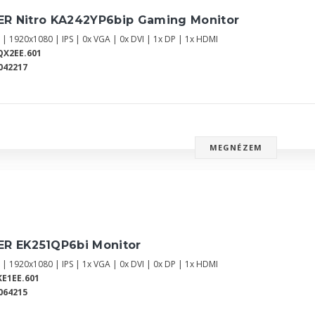
ER Nitro KA242YP6bip Gaming Monitor
 | 1920x1080 | IPS | 0x VGA | 0x DVI | 1x DP | 1x HDMI
QX2EE.601
042217
MEGNÉZEM
ER EK251QP6bi Monitor
 | 1920x1080 | IPS | 1x VGA | 0x DVI | 0x DP | 1x HDMI
E1EE.601
064215