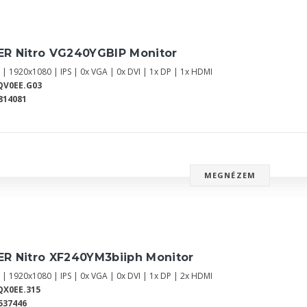
ER Nitro VG240YGBIP Monitor
 | 1920x1080 | IPS | 0x VGA | 0x DVI | 1x DP | 1x HDMI
QV0EE.G03
814081
MEGNÉZEM
ER Nitro XF240YM3biiph Monitor
 | 1920x1080 | IPS | 0x VGA | 0x DVI | 1x DP | 2x HDMI
QX0EE.315
537446