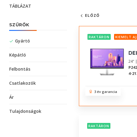
TÁBLÁZAT
ELŐZŐ
SZŰRŐK
RAKTÁRON
KIEMELT A
Gyártó
DE
Képátló
24" 
P24
Felbontás
4-21
Csatlakozók
3 év garancia
Ár
Tulajdonságok
RAKTÁRON