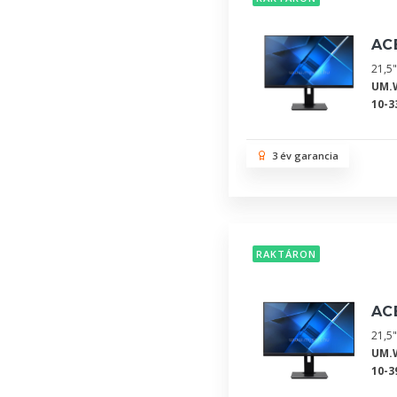
AC
21,5"
UM.
10-3
3 év garancia
RAKTÁRON
AC
21,5"
UM.
10-3