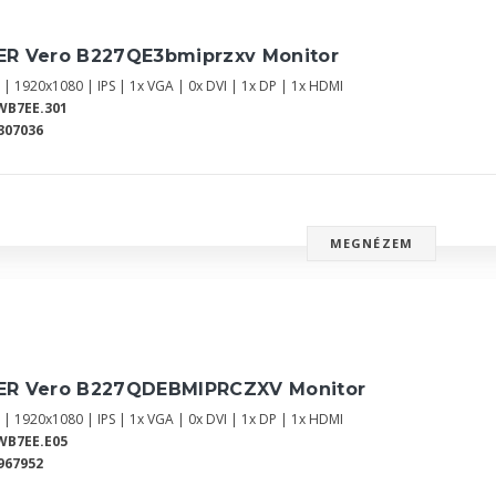
ER Vero B227QE3bmiprzxv Monitor
 | 1920x1080 | IPS | 1x VGA | 0x DVI | 1x DP | 1x HDMI
WB7EE.301
307036
MEGNÉZEM
ER Vero B227QDEBMIPRCZXV Monitor
 | 1920x1080 | IPS | 1x VGA | 0x DVI | 1x DP | 1x HDMI
WB7EE.E05
967952