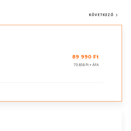
KÖVETKEZŐ
89 990 Ft
70 858 Ft + ÁFA