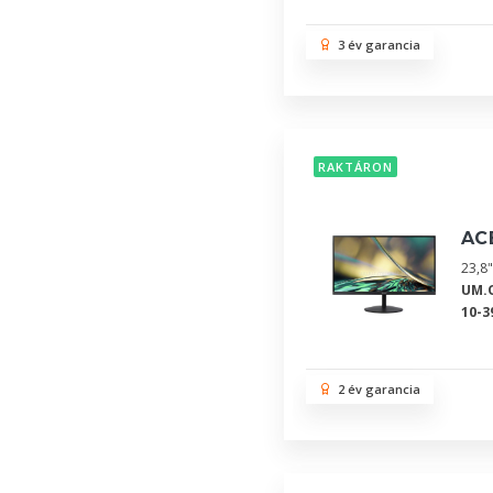
3 év garancia
RAKTÁRON
AC
23,8
UM.Q
10-3
2 év garancia