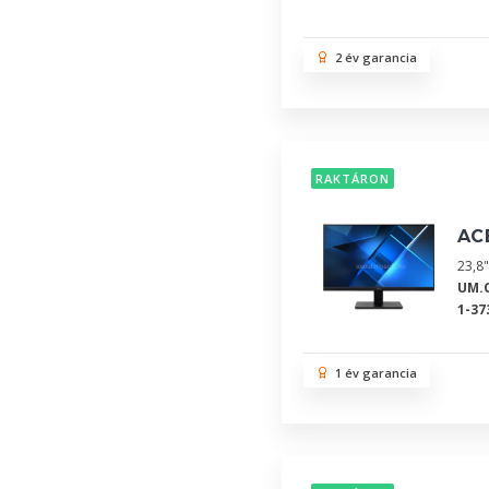
2 év garancia
RAKTÁRON
AC
23,8"
UM.
1-37
1 év garancia