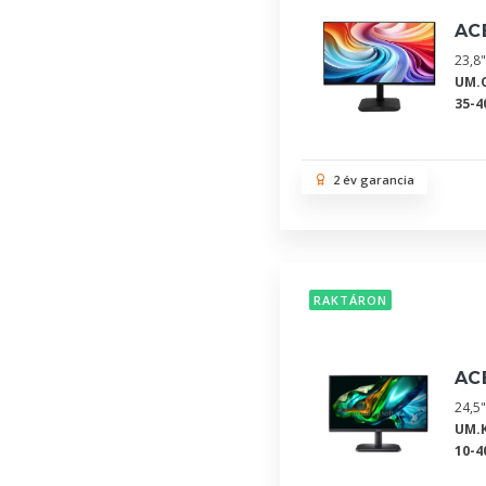
AC
23,8"
UM.
35-4
2 év garancia
RAKTÁRON
AC
24,5"
UM.K
10-4