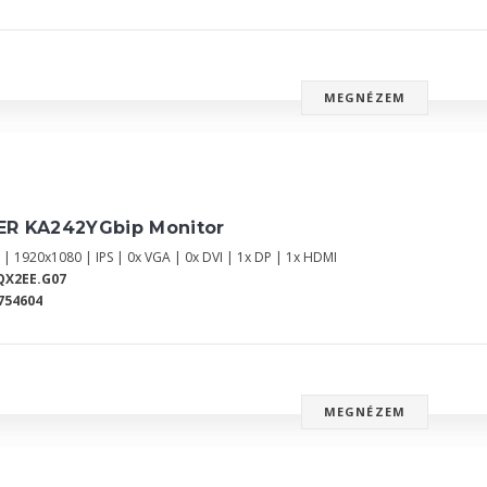
MEGNÉZEM
ER KA242YGbip Monitor
 | 1920x1080 | IPS | 0x VGA | 0x DVI | 1x DP | 1x HDMI
QX2EE.G07
754604
MEGNÉZEM