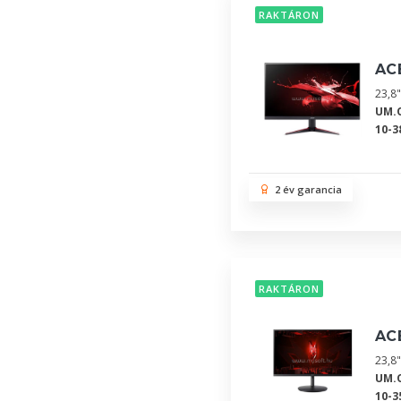
RAKTÁRON
AC
23,8"
UM.
10-3
2 év garancia
RAKTÁRON
AC
23,8"
UM.
10-3