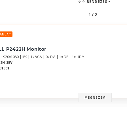
RENDEZÉS
1 / 2
JÁNLAT
LL P2422H Monitor
| 1920x1080 | IPS | 1x VGA | 0x DVI | 1x DP | 1x HDMI
22H_3EV
31361
MEGNÉZEM