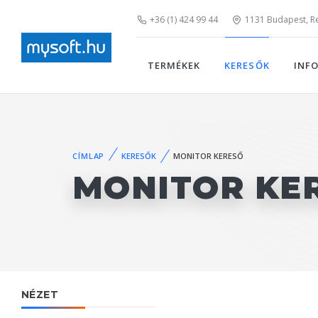
+36 (1) 424 99 44
1131 Budapest, Rei
TERMÉKEK
KERESŐK
INF
CÍMLAP
KERESŐK
MONITOR KERESŐ
MONITOR KE
NÉZET