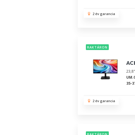
2 év garancia
RAKTÁRON
AC
23,8"
UM.
35-3
2 év garancia
RAKTÁRON