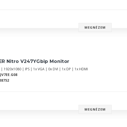
MEGNÉZEM
ER Nitro V247YGbip Monitor
 | 1920x1080 | IPS | 1x VGA | 0x DVI | 1x DP | 1x HDMI
QV7EE.G08
38752
MEGNÉZEM