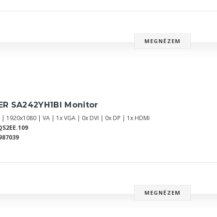
MEGNÉZEM
ER SA242YH1BI Monitor
" | 1920x1080 | VA | 1x VGA | 0x DVI | 0x DP | 1x HDMI
S2EE.109
987039
MEGNÉZEM