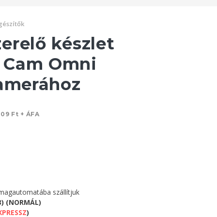
gészítők
erelő készlet
 Cam Omni
kamerához
09 Ft + ÁFA
agautomatába szállítjuk
3) (NORMÁL)
XPRESSZ
)