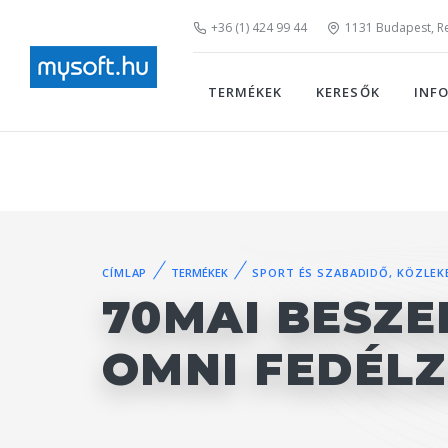
+36 (1) 424 99 44
1131 Budapest, Rei
TERMÉKEK
KERESŐK
INF
CÍMLAP
TERMÉKEK
SPORT ÉS SZABADIDŐ, KÖZLEK
70MAI BESZE
OMNI FEDÉL