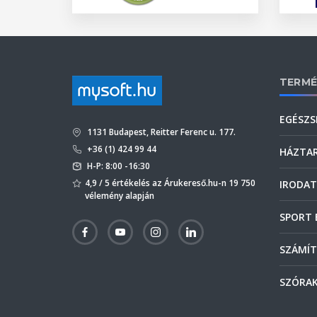
TERMÉ
EGÉSZS
1131 Budapest, Reitter Ferenc u. 177.
+36 (1) 424 99 44
HÁZTA
H-P: 8:00 -16:30
4,9 / 5 értékelés az Árukereső.hu-n 19 750
IRODAT
vélemény alapján
SPORT 
SZÁMÍT
SZÓRAK