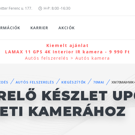
tter Ferenc u. 177.
H-P: 8:00 -16:30
ORMÁCIÓK
KARRIER
AKCIÓK
Kiemelt ajánlat
LAMAX 11 GPS 4K Interior IR kamera - 9 990 Ft
Autós felszerelés > Autós kamera
EDÉS
AUTÓS FELSZERELÉS
KIEGÉSZÍTŐK
70MAI
XM70MAIHWK
RELŐ KÉSZLET U
ZETI KAMERÁHOZ