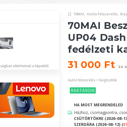
70MAI,
Autós felszerelés,
Kie
70MAI Besz
UP04 Dash
fedélzeti 
31 000 Ft
lóságban eltérhetnek a képektől.
24 4
Autós felszerelés > Kiegészítők
RAKTÁRON
HA MOST MEGRENDELED
Házhoz, csomagpontra, csom
CSÜTÖRTÖKRE (2026-08-1
SZERDÁRA (2026-08-12) (
E