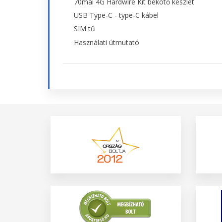
70mai 4G Hardwire Kit bekötő készlet
USB Type-C - type-C kábel
SIM tű
Használati útmutató