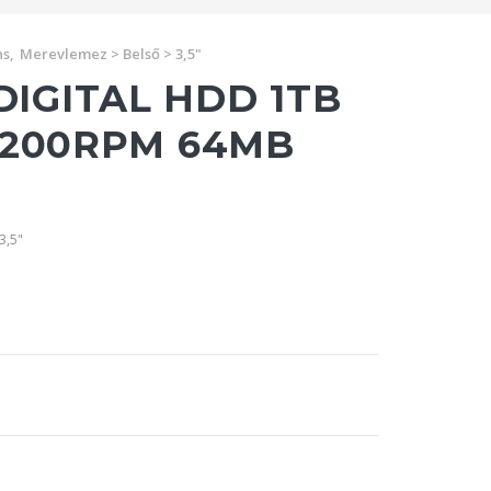
s,
Merevlemez > Belső > 3,5"
IGITAL HDD 1TB
 7200RPM 64MB
3,5"