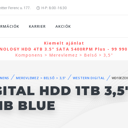
tter Ferenc u. 177.
H-P: 8:00 -16:30
ORMÁCIÓK
KARRIER
AKCIÓK
Kiemelt ajánlat
NOLOGY HDD 4TB 3.5" SATA 5400RPM Plus - 99 990
Komponens > Merevlemez > Belső > 3,5"
NENS
MEREVLEMEZ > BELSŐ > 3,5"
WESTERN DIGITAL
WD10EZEX
ITAL HDD 1TB 3,5
MB BLUE