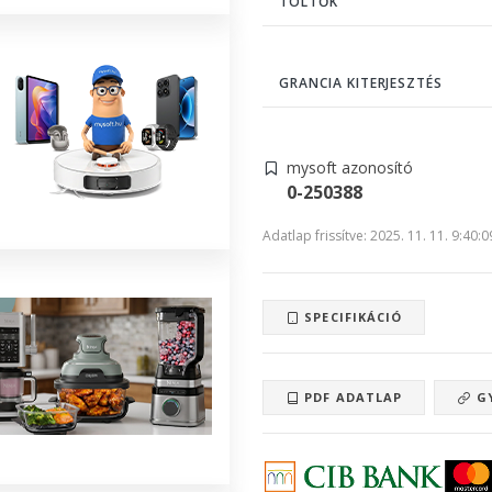
TÖLTŐK
GRANCIA KITERJESZTÉS
mysoft azonosító
0-250388
Adatlap frissítve: 2025. 11. 11. 9:40:0
SPECIFIKÁCIÓ
PDF ADATLAP
GY