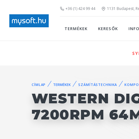
+36 (1) 424 99 44
1131 Budapest, Rei
TERMÉKEK
KERESŐK
INF
SY
CÍMLAP
TERMÉKEK
SZÁMÍTÁSTECHNIKA
KOMPO
WESTERN DIG
7200RPM 64