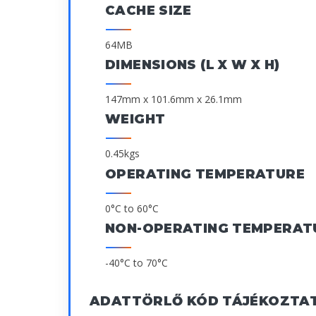
CACHE SIZE
64MB
DIMENSIONS (L X W X H)
147mm x 101.6mm x 26.1mm
WEIGHT
0.45kgs
OPERATING TEMPERATURE
0°C to 60°C
NON-OPERATING TEMPERAT
-40°C to 70°C
ADATTÖRLŐ KÓD TÁJÉKOZTA