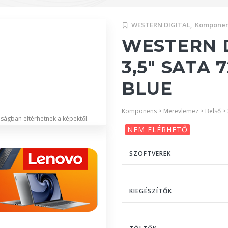
WESTERN DIGITAL,
Komponen
WESTERN D
3,5" SATA
BLUE
Komponens > Merevlemez > Belső > 
lóságban eltérhetnek a képektől.
NEM ELÉRHETŐ
SZOFTVEREK
KIEGÉSZÍTŐK