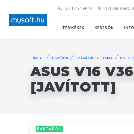
+36 (1) 424 99 44
1131 Budapest, Rei
TERMÉKEK
KERESŐK
INF
CÍMLAP
TERMÉKEK
SZÁMÍTÁSTECHNIKA
NOTEB
ASUS V16 V3
[JAVÍTOTT]
RAKTÁRON