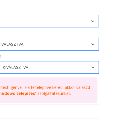
K
tést igényel. Ha feltelepítve kéred, akkor válaszd
indows telepítés'
szolgáltatásunkat.