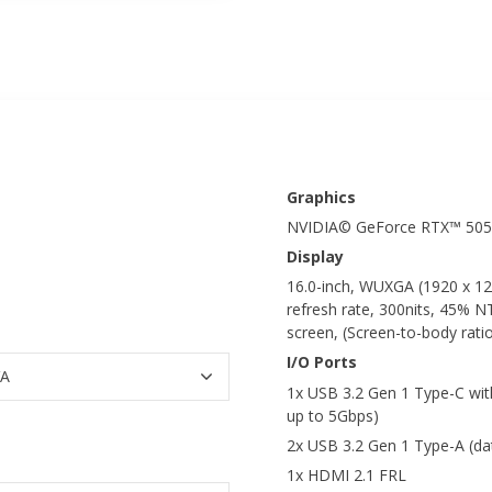
Graphics
NVIDIA© GeForce RTX™ 50
Display
16.0-inch, WUXGA (1920 x 120
refresh rate, 300nits, 45% N
screen, (Screen-to-body rat
I/O Ports
1x USB 3.2 Gen 1 Type-C with
up to 5Gbps)
2x USB 3.2 Gen 1 Type-A (da
1x HDMI 2.1 FRL