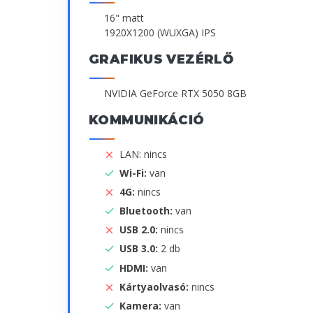
16" matt
1920X1200 (WUXGA) IPS
GRAFIKUS VEZÉRLŐ
NVIDIA GeForce RTX 5050 8GB
KOMMUNIKÁCIÓ
LAN: nincs
Wi-Fi:
van
4G:
nincs
Bluetooth:
van
USB 2.0:
nincs
USB 3.0:
2 db
HDMI:
van
Kártyaolvasó:
nincs
Kamera:
van