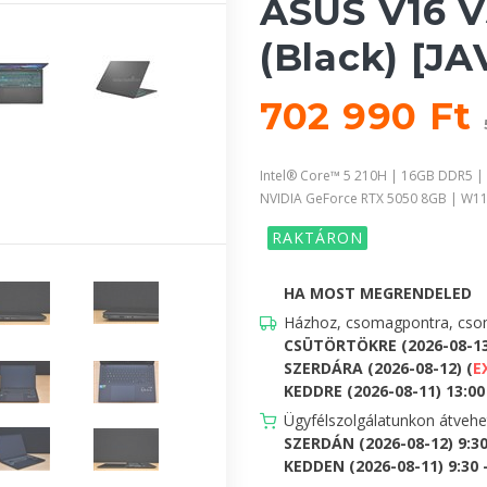
ASUS V16 
(Black) [J
702 990 Ft
Intel® Core™ 5 210H | 16GB DDR5 |
NVIDIA GeForce RTX 5050 8GB | W1
RAKTÁRON
HA MOST MEGRENDELED
Házhoz, csomagpontra, csom
CSÜTÖRTÖKRE (2026-08-1
SZERDÁRA (2026-08-12) (
E
KEDDRE (2026-08-11) 13:00 
Ügyfélszolgálatunkon átveh
SZERDÁN (2026-08-12) 9:3
KEDDEN (2026-08-11) 9:30 -