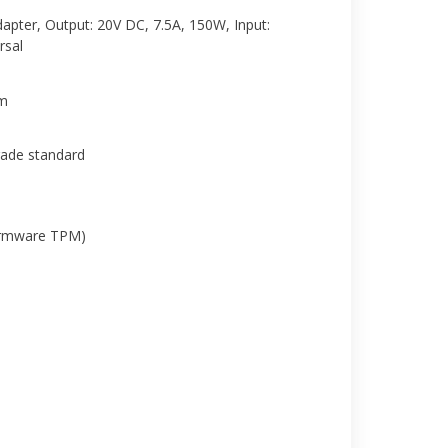
pter, Output: 20V DC, 7.5A, 150W, Input:
rsal
cm
rade standard
irmware TPM)