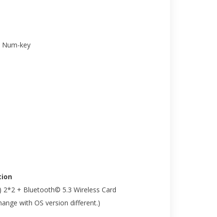
th Num-key
ion
) 2*2 + Bluetooth© 5.3 Wireless Card
nge with OS version different.)