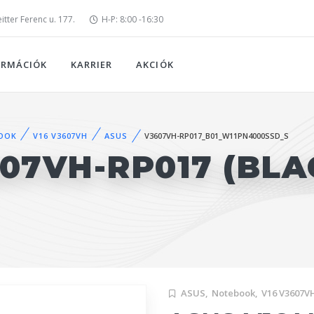
tter Ferenc u. 177.
H-P: 8:00 -16:30
ORMÁCIÓK
KARRIER
AKCIÓK
OOK
V16 V3607VH
ASUS
V3607VH-RP017_B01_W11PN4000SSD_S
607VH-RP017 (BLA
ASUS,
Notebook,
V16 V3607V