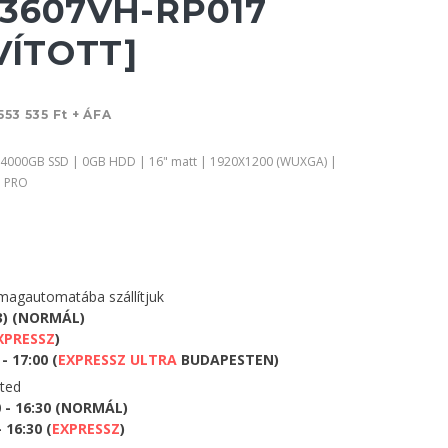
V3607VH-RP017
AVÍTOTT]
553 535 Ft + ÁFA
 4000GB SSD | 0GB HDD | 16" matt | 1920X1200 (WUXGA) |
1 PRO
agautomatába szállítjuk
3) (NORMÁL)
XPRESSZ
)
- 17:00 (
EXPRESSZ ULTRA
BUDAPESTEN)
eted
0 - 16:30 (NORMÁL)
 16:30 (
EXPRESSZ
)