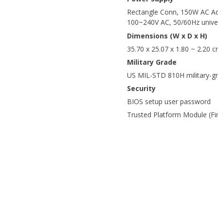
Rectangle Conn, 150W AC Ada
100~240V AC, 50/60Hz unive
Dimensions (W x D x H)
35.70 x 25.07 x 1.80 ~ 2.20 
Military Grade
US MIL-STD 810H military-g
Security
BIOS setup user password
Trusted Platform Module (F