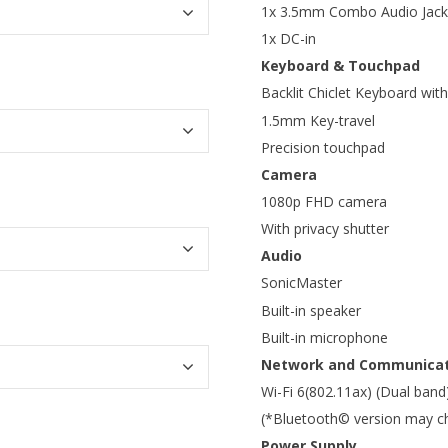
1x 3.5mm Combo Audio Jack
1x DC-in
Keyboard & Touchpad
Backlit Chiclet Keyboard wi
1.5mm Key-travel
Precision touchpad
Camera
1080p FHD camera
With privacy shutter
Audio
SonicMaster
Built-in speaker
Built-in microphone
Network and Communicat
Wi-Fi 6(802.11ax) (Dual band
(*Bluetooth© version may cha
Power Supply