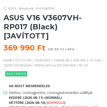
ASUS,
Notebook,
V16 V3607VH
ASUS V16 V3607VH-
RP017 (Black)
[JAVÍTOTT]
369 990 Ft
291 331 Ft + ÁFA
Intel® Core™ 5 210H | 16GB DDR5 | 1000GB SSD | 0GB HDD | 16" matt |
1920X1200 (WUXGA) | NVIDIA GeForce RTX 5050 8GB | NO OS
RAKTÁRON
HA MOST MEGRENDELED
Házhoz, csomagpontra, csomagautomatába szállítjuk
KEDDRE (2026-08-11) (NORMÁL)
HÉTFŐRE (2026-08-10) (
EXPRESSZ
)