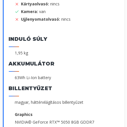
Kártyaolvasó:
nincs
Kamera:
van
Ujjlenyomatolvasó:
nincs
INDULÓ SÚLY
1,95 kg
AKKUMULÁTOR
63Wh Li-Ion battery
BILLENTYŰZET
magyar, háttérvilágításos billentyűzet
Graphics
NVIDIA© GeForce RTX™ 5050 8GB GDDR7