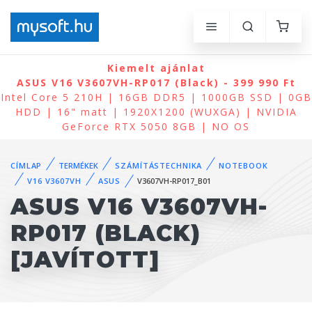
Kiemelt ajánlat
ASUS V16 V3607VH-RP017 (Black) - 399 990 Ft
Intel Core 5 210H | 16GB DDR5 | 1000GB SSD | 0GB
HDD | 16" matt | 1920X1200 (WUXGA) | NVIDIA
GeForce RTX 5050 8GB | NO OS
CÍMLAP
TERMÉKEK
SZÁMÍTÁSTECHNIKA
NOTEBOOK
V16 V3607VH
ASUS
V3607VH-RP017_B01
ASUS V16 V3607VH-
RP017 (BLACK)
[JAVÍTOTT]