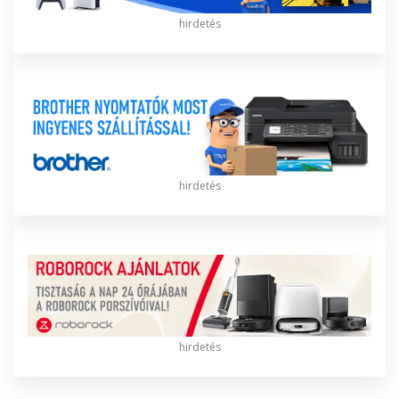
hirdetés
hirdetés
hirdetés