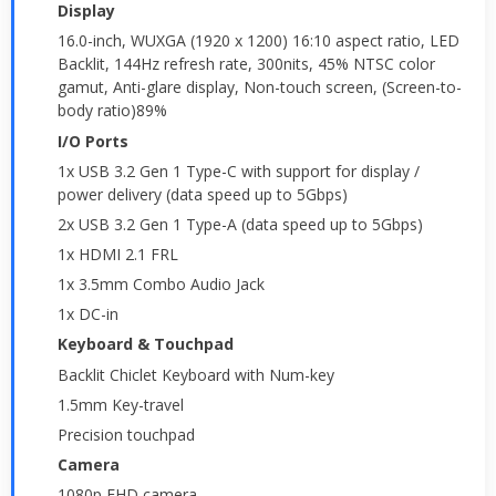
Display
16.0-inch, WUXGA (1920 x 1200) 16:10 aspect ratio, LED
Backlit, 144Hz refresh rate, 300nits, 45% NTSC color
gamut, Anti-glare display, Non-touch screen, (Screen-to-
body ratio)89%
I/O Ports
1x USB 3.2 Gen 1 Type-C with support for display /
power delivery (data speed up to 5Gbps)
2x USB 3.2 Gen 1 Type-A (data speed up to 5Gbps)
1x HDMI 2.1 FRL
1x 3.5mm Combo Audio Jack
1x DC-in
Keyboard & Touchpad
Backlit Chiclet Keyboard with Num-key
1.5mm Key-travel
Precision touchpad
Camera
1080p FHD camera