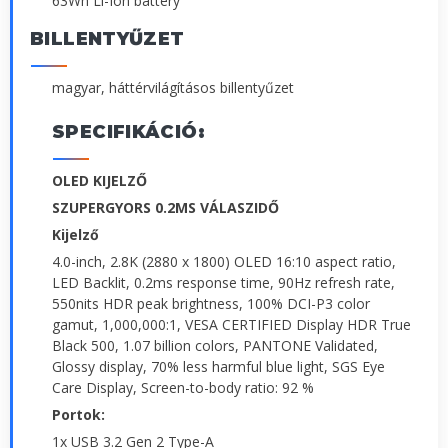
63Wh Li-Ion battery
BILLENTYŰZET
magyar, háttérvilágításos billentyűzet
SPECIFIKÁCIÓ:
OLED KIJELZŐ
SZUPERGYORS 0.2MS VÁLASZIDŐ
Kijelző
4.0-inch, 2.8K (2880 x 1800) OLED 16:10 aspect ratio,
LED Backlit, 0.2ms response time, 90Hz refresh rate,
550nits HDR peak brightness, 100% DCI-P3 color
gamut, 1,000,000:1, VESA CERTIFIED Display HDR True
Black 500, 1.07 billion colors, PANTONE Validated,
Glossy display, 70% less harmful blue light, SGS Eye
Care Display, Screen-to-body ratio: 92 %
Portok:
1x USB 3.2 Gen 2 Type-A