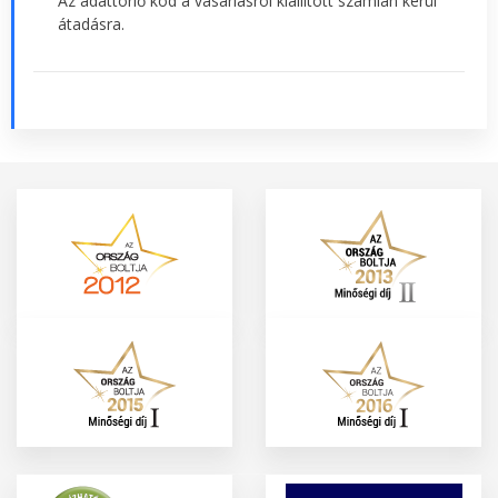
Az adattörlő kód a vásárlásról kiállított számlán kerül
átadásra.