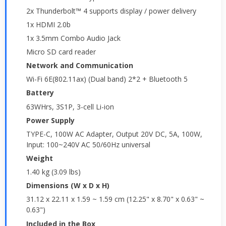
2x Thunderbolt™ 4 supports display / power delivery
1x HDMI 2.0b
1x 3.5mm Combo Audio Jack
Micro SD card reader
Network and Communication
Wi-Fi 6E(802.11ax) (Dual band) 2*2 + Bluetooth 5
Battery
63WHrs, 3S1P, 3-cell Li-ion
Power Supply
TYPE-C, 100W AC Adapter, Output 20V DC, 5A, 100W,
Input: 100~240V AC 50/60Hz universal
Weight
1.40 kg (3.09 lbs)
Dimensions (W x D x H)
31.12 x 22.11 x 1.59 ~ 1.59 cm (12.25" x 8.70" x 0.63" ~
0.63")
Included in the Box