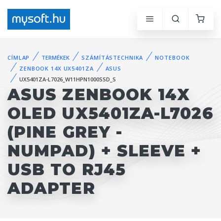
CÍMLAP
TERMÉKEK
SZÁMÍTÁSTECHNIKA
NOTEBOOK
ZENBOOK 14X UX5401ZA
ASUS
UX5401ZA-L7026_W11HPN1000SSD_S
ASUS ZENBOOK 14X
OLED UX5401ZA-L7026
(PINE GREY -
NUMPAD) + SLEEVE +
USB TO RJ45
ADAPTER