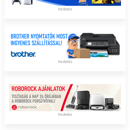
hirdetés
hirdetés
hirdetés