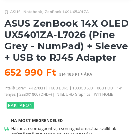
ASUS,
Notebook,
ZenBook 14X UX5401ZA
ASUS ZenBook 14X OLED
UX5401ZA-L7026 (Pine
Grey - NumPad) + Sleeve
+ USB to RJ45 Adapter
652 990 Ft
514 165 Ft + ÁFA
Intel® Core™ i7-12700H | 16GB DDR5 | 1000GB SSD | 0GB HDD | 14"
fényes | 2880X1800 (QHD+) | INTEL UHD Graphics | W11 HOME
RAKTÁRON
HA MOST MEGRENDELED
Házhoz, csomagpontra, csomagautomatába szállítjuk