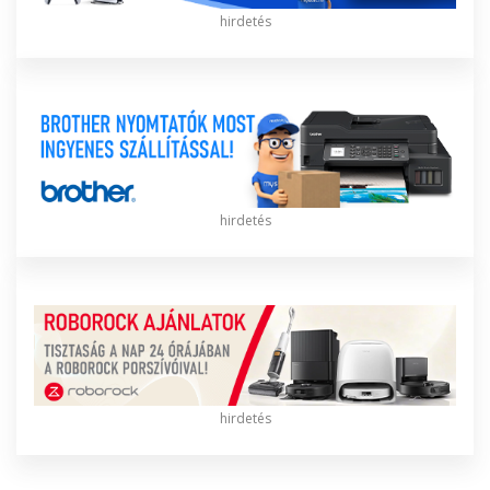
hirdetés
hirdetés
hirdetés