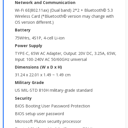
Network and Communication
Wi-Fi 6E(802.11ax) (Dual band) 2*2 + Bluetooth© 5.3
Wireless Card (*Bluetooth© version may change with
OS version different.)
Battery
75WHrs, 4S1P, 4-cell Li-ion
Power Supply
TYPE-C, 65W AC Adapter, Output: 20V DC, 3.25A, 65W,
Input: 100-240V AC 50/60GHz universal
Dimensions (W x D x H)
31.24 x 22.01 x 1.49 ~ 1.49 cm
Military Grade
US MIL-STD 810H military-grade standard
Security
BIOS Booting User Password Protection
BIOS setup user password
Microsoft Pluton security processor