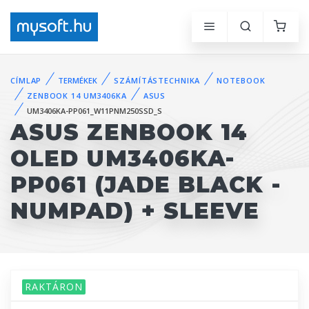
CÍMLAP
TERMÉKEK
SZÁMÍTÁSTECHNIKA
NOTEBOOK
ZENBOOK 14 UM3406KA
ASUS
UM3406KA-PP061_W11PNM250SSD_S
ASUS ZENBOOK 14
OLED UM3406KA-
PP061 (JADE BLACK -
NUMPAD) + SLEEVE
RAKTÁRON