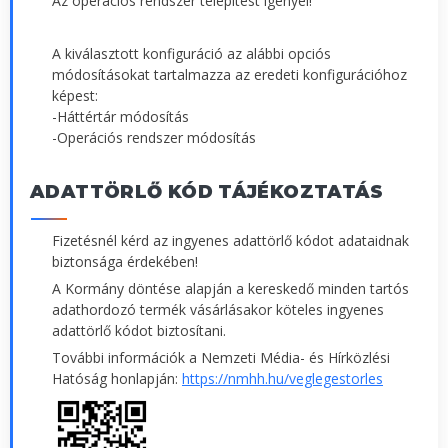
Az operációs rendszer telepítést igényel!
A kiválasztott konfiguráció az alábbi opciós
módosításokat tartalmazza az eredeti konfigurációhoz
képest:
-Háttértár módosítás
-Operációs rendszer módosítás
ADATTÖRLŐ KÓD TÁJÉKOZTATÁS
Fizetésnél kérd az ingyenes adattörlő kódot adataidnak
biztonsága érdekében!
A Kormány döntése alapján a kereskedő minden tartós
adathordozó termék vásárlásakor köteles ingyenes
adattörlő kódot biztosítani.
További információk a Nemzeti Média- és Hírközlési
Hatóság honlapján:
https://nmhh.hu/veglegestorles