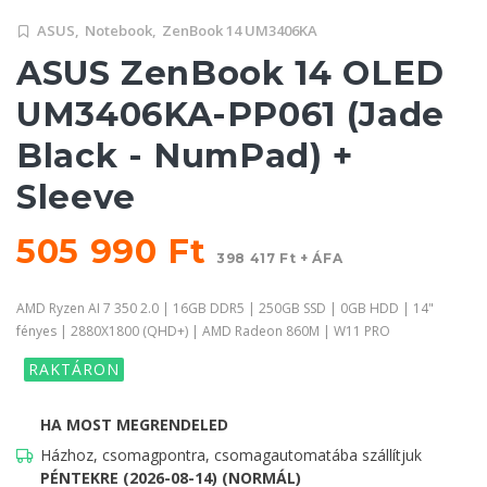
ASUS,
Notebook,
ZenBook 14 UM3406KA
ASUS ZenBook 14 OLED
UM3406KA-PP061 (Jade
Black - NumPad) +
Sleeve
505 990 Ft
398 417 Ft + ÁFA
AMD Ryzen AI 7 350 2.0 | 16GB DDR5 | 250GB SSD | 0GB HDD | 14"
fényes | 2880X1800 (QHD+) | AMD Radeon 860M | W11 PRO
RAKTÁRON
HA MOST MEGRENDELED
Házhoz, csomagpontra, csomagautomatába szállítjuk
PÉNTEKRE (2026-08-14) (NORMÁL)