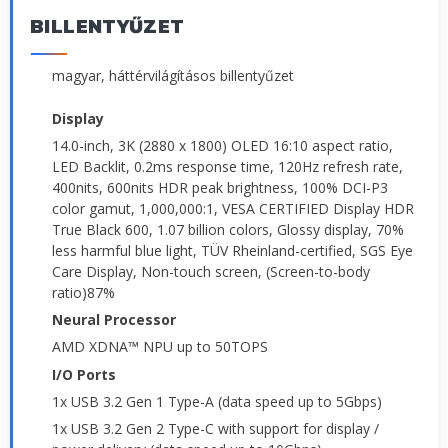
BILLENTYŰZET
magyar, háttérvilágításos billentyűzet
Display
14.0-inch, 3K (2880 x 1800) OLED 16:10 aspect ratio,
LED Backlit, 0.2ms response time, 120Hz refresh rate,
400nits, 600nits HDR peak brightness, 100% DCI-P3
color gamut, 1,000,000:1, VESA CERTIFIED Display HDR
True Black 600, 1.07 billion colors, Glossy display, 70%
less harmful blue light, TÜV Rheinland-certified, SGS Eye
Care Display, Non-touch screen, (Screen-to-body
ratio)87%
Neural Processor
AMD XDNA™ NPU up to 50TOPS
I/O Ports
1x USB 3.2 Gen 1 Type-A (data speed up to 5Gbps)
1x USB 3.2 Gen 2 Type-C with support for display /