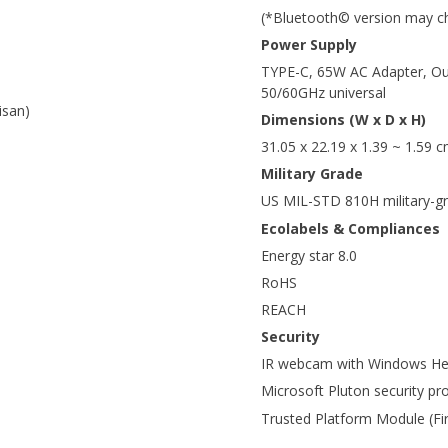
(*Bluetooth© version may cha
Power Supply
TYPE-C, 65W AC Adapter, Out
50/60GHz universal
isan)
Dimensions (W x D x H)
31.05 x 22.19 x 1.39 ~ 1.59 
Military Grade
US MIL-STD 810H military-g
Ecolabels & Compliances
Energy star 8.0
RoHS
REACH
Security
IR webcam with Windows Hel
Microsoft Pluton security pr
Trusted Platform Module (F