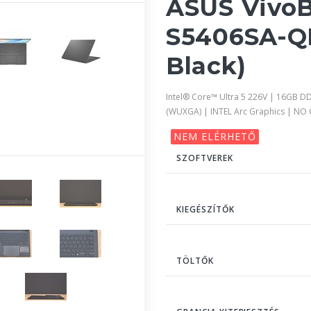
ASUS VivoB
S5406SA-QD
Black)
Intel® Core™ Ultra 5 226V | 16GB D
(WUXGA) | INTEL Arc Graphics | NO
NEM ELÉRHETŐ
SZOFTVEREK
KIEGÉSZÍTŐK
TÖLTŐK