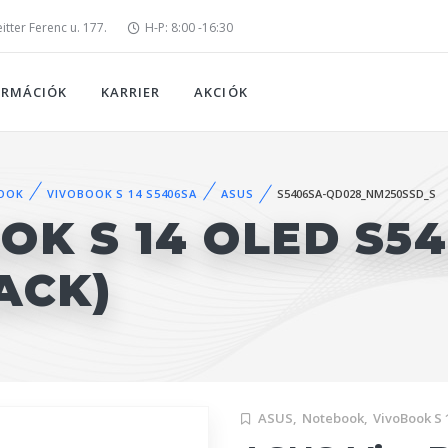
tter Ferenc u. 177.
H-P: 8:00 -16:30
ORMÁCIÓK
KARRIER
AKCIÓK
OOK
VIVOBOOK S 14 S5406SA
ASUS
S5406SA-QD028_NM250SSD_S
OK S 14 OLED S5
ACK)
ASUS,
Notebook,
VivoBook S 