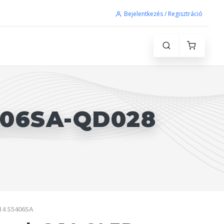
Bejelentkezés / Regisztráció
406SA-QD028
14 S5406SA