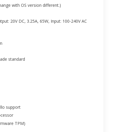
nge with OS version different.)
put: 20V DC, 3.25A, 65W, Input: 100-240V AC
cm
rade standard
lo support
ocessor
irmware TPM)