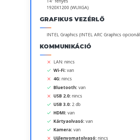
14" fényes
1920X1200 (WUXGA)
GRAFIKUS VEZÉRLŐ
INTEL Graphics (INTEL ARC Graphics opcionál
KOMMUNIKÁCIÓ
LAN: nincs
Wi-Fi:
van
4G:
nincs
Bluetooth:
van
USB 2.0:
nincs
USB 3.0:
2 db
HDMI:
van
Kártyaolvasó:
van
Kamera:
van
Ujjlenyomatolvasó:
nincs