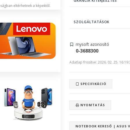
GRANCIA KITERJESZTÉS
lóságban eltérhetnek a képektől.
SZOLGÁLTATÁSOK
mysoft azonosító
0-3688300
Adatlap frissítve: 2026. 02. 25. 16:19
SPECIFIKÁCIÓ
NYOMTATÁS
NOTEBOOK KERESŐ | ASUS V