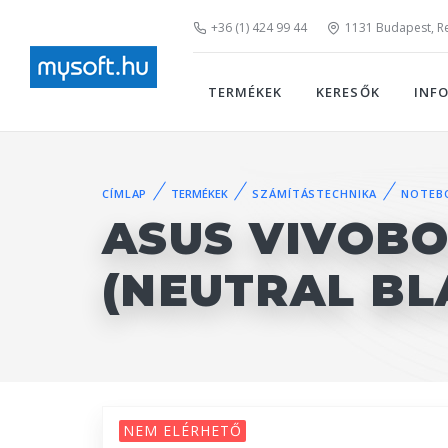
+36 (1) 424 99 44
1131 Budapest, Rei
TERMÉKEK
KERESŐK
INF
CÍMLAP
TERMÉKEK
SZÁMÍTÁSTECHNIKA
NOTEB
ASUS VIVOBO
(NEUTRAL BL
NEM ELÉRHETŐ