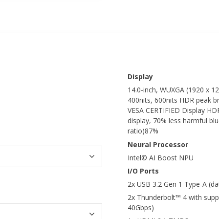
Display
14.0-inch, WUXGA (1920 x 12
400nits, 600nits HDR peak b
VESA CERTIFIED Display HDR T
display, 70% less harmful bl
ratio)87%
Neural Processor
Intel© AI Boost NPU
I/O Ports
2x USB 3.2 Gen 1 Type-A (da
2x Thunderbolt™ 4 with suppo
40Gbps)