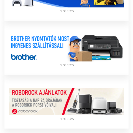
hirdetés
hirdetés
hirdetés