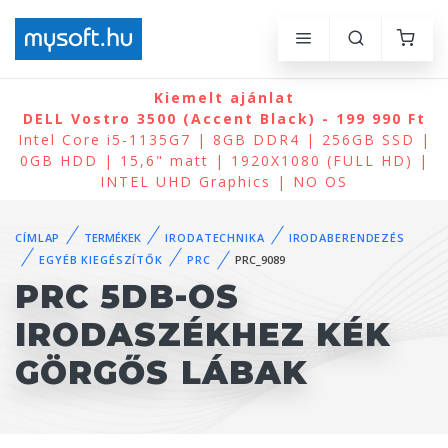
Kiemelt ajánlat
DELL Vostro 3500 (Accent Black) - 199 990 Ft
Intel Core i5-1135G7 | 8GB DDR4 | 256GB SSD |
0GB HDD | 15,6" matt | 1920X1080 (FULL HD) |
INTEL UHD Graphics | NO OS
CÍMLAP
TERMÉKEK
IRODATECHNIKA
IRODABERENDEZÉS
EGYÉB KIEGÉSZÍTŐK
PRC
PRC_9089
PRC 5DB-OS
IRODASZÉKHEZ KÉK
GÖRGŐS LÁBAK