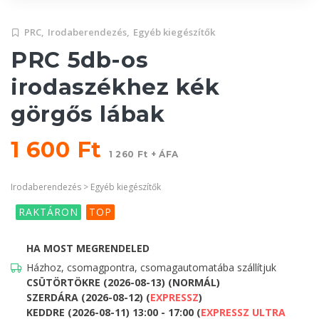
PRC,
Irodaberendezés,
Egyéb kiegészítők
PRC 5db-os
irodaszékhez kék
görgős lábak
1 600 Ft
1 260 Ft + ÁFA
Irodaberendezés > Egyéb kiegészítők
RAKTÁRON
TOP
HA MOST MEGRENDELED
Házhoz, csomagpontra, csomagautomatába szállítjuk
CSÜTÖRTÖKRE (2026-08-13) (NORMÁL)
SZERDÁRA (2026-08-12) (
EXPRESSZ
)
KEDDRE (2026-08-11) 13:00 - 17:00 (
EXPRESSZ ULTRA