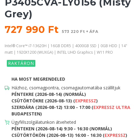
P3405CVA-LY0156 (Misty
Grey)
727 990 Ft
573 220 Ft + ÁFA
Intel® Core™ i7-13620H | 16GB DDR5 | 4000GB SSD | 0GB HDD | 14"
matt | 1920X1200 (WUXGA) | INTEL UHD Graphics | W11 PRO
RAKTÁRON
HA MOST MEGRENDELED
Házhoz, csomagpontra, csomagautomatába szállítjuk
PÉNTEKRE (2026-08-14) (NORMÁL)
CSÜTÖRTÖKRE (2026-08-13) (
EXPRESSZ
)
SZERDÁRA (2026-08-12) 13:00 - 17:00 (
EXPRESSZ ULTRA
BUDAPESTEN)
Ügyfélszolgálatunkon átveheted
PÉNTEKEN (2026-08-14) 9:30 - 16:30 (NORMÁL)
CSÜTÖRTÖKÖN (2026-08-13) 16:00 - 16:30 (
EXPRESSZ
)