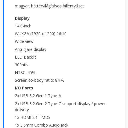
magyar, háttérvilágításos billentyűzet
Display
14.0-inch
WUXGA (1920 x 1200) 16:10
Wide view
Anti-glare display
LED Backlit
300nits
NTSC: 45%
Screen-to-body ratio: 84 %
I/O Ports
2x USB 3.2 Gen 1 Type-A
2x USB 3.2 Gen 2 Type-C support display / power
delivery
1x HDMI 2.1 TMDS
1x 3.5mm Combo Audio Jack