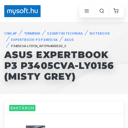
CÍMLAP
TERMÉKEK
SZÁMÍTÁSTECHNIKA
NOTEBOOK
EXPERTBOOK P3 P3405CVA
ASUS
P3405CVA-LY0156_W11PN4000SSD_S
ASUS EXPERTBOOK
P3 P3405CVA-LY0156
(MISTY GREY)
RAKTÁRON