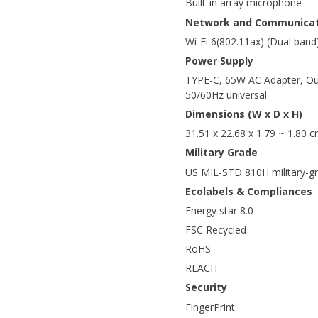
Built-in array microphone
Network and Communicat
Wi-Fi 6(802.11ax) (Dual band
Power Supply
TYPE-C, 65W AC Adapter, Ou
50/60Hz universal
Dimensions (W x D x H)
31.51 x 22.68 x 1.79 ~ 1.80 
Military Grade
US MIL-STD 810H military-g
Ecolabels & Compliances
Energy star 8.0
FSC Recycled
RoHS
REACH
Security
FingerPrint