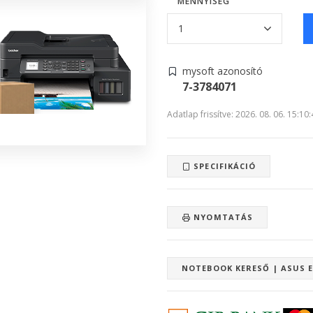
MENNYISÉG
mysoft azonosító
7-3784071
Adatlap frissítve: 2026. 08. 06. 15:10
SPECIFIKÁCIÓ
NYOMTATÁS
NOTEBOOK KERESŐ | ASUS 