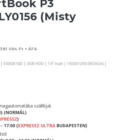
rtBook P3
Y0156 (Misty
381 094 Ft + ÁFA
 | 500GB SSD | 0GB HDD | 14" matt | 1920X1200 (WUXGA) |
agautomatába szállítjuk
3) (NORMÁL)
XPRESSZ
)
- 17:00 (
EXPRESSZ ULTRA
BUDAPESTEN)
eted