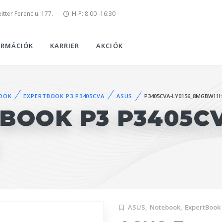
tter Ferenc u. 177.
H-P: 8:00 -16:30
ORMÁCIÓK
KARRIER
AKCIÓK
OOK
EXPERTBOOK P3 P3405CVA
ASUS
P3405CVA-LY0156_8MGBW11
BOOK P3 P3405CV
ASUS,
Notebook,
ExpertBook