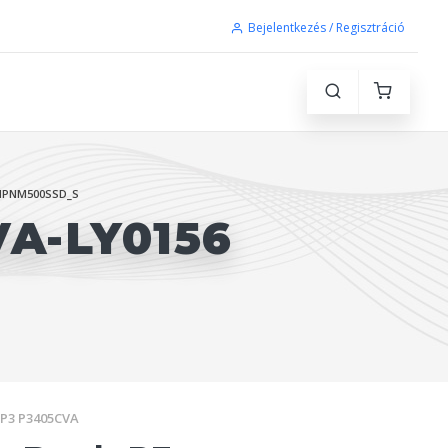
Bejelentkezés / Regisztráció
HPNM500SSD_S
A-LY0156
 P3 P3405CVA