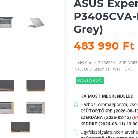
ASUS Expe
P3405CVA-L
Grey)
483 990 Ft
Intel® Core™ i7-13620H | 8GB DDR5
INTEL UHD Graphics | W11 HOME
RAKTÁRON
HA MOST MEGRENDELED
Házhoz, csomagpontra, csom
CSÜTÖRTÖKRE (2026-08-1
SZERDÁRA (2026-08-12) (
E
KEDDRE (2026-08-11) 13:00 
Ügyfélszolgálatunkon átveh