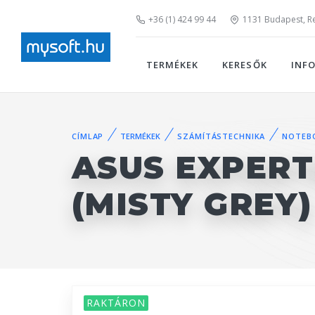
+36 (1) 424 99 44
1131 Budapest, Rei
TERMÉKEK
KERESŐK
INF
CÍMLAP
TERMÉKEK
SZÁMÍTÁSTECHNIKA
NOTEB
ASUS EXPERT
(MISTY GREY)
RAKTÁRON