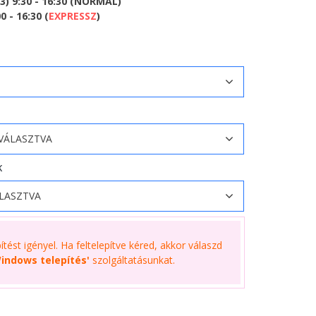
) 9:30 - 16:30 (NORMÁL)
 - 16:30 (
EXPRESSZ
)
K
tést igényel. Ha feltelepítve kéred, akkor válaszd
indows telepítés'
szolgáltatásunkat.