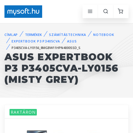
CÍMLAP
TERMÉKEK
SZÁMÍTÁSTECHNIKA
NOTEBOOK
EXPERTBOOK P3 P3405CVA
ASUS
P3405CVA-LY0156_8MGBW11HPN4000SSD_S
ASUS EXPERTBOOK
P3 P3405CVA-LY0156
(MISTY GREY)
RAKTÁRON