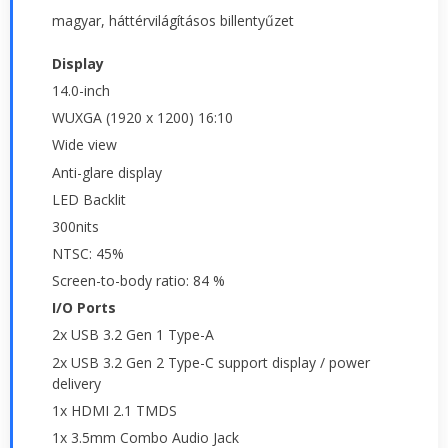
magyar, háttérvilágításos billentyűzet
Display
14.0-inch
WUXGA (1920 x 1200) 16:10
Wide view
Anti-glare display
LED Backlit
300nits
NTSC: 45%
Screen-to-body ratio: 84 %
I/O Ports
2x USB 3.2 Gen 1 Type-A
2x USB 3.2 Gen 2 Type-C support display / power
delivery
1x HDMI 2.1 TMDS
1x 3.5mm Combo Audio Jack