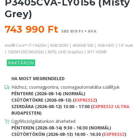
P3405CVA-LY0156 (Misty
Grey)
743 990 Ft
585 819 Ft + ÁFA
Intel® Core™ i7-13620H | 8GB DDR5 | 4000GB SSD | 0GB HDD | 14" matt
| 1920X1200 (WUXGA) | INTEL UHD Graphics | W11 HOME
RAKTÁRON
HA MOST MEGRENDELED
Házhoz, csomagpontra, csomagautomatába szállítjuk
PÉNTEKRE (2026-08-14) (NORMÁL)
CSÜTÖRTÖKRE (2026-08-13) (
EXPRESSZ
)
SZERDÁRA (2026-08-12) 13:00 - 17:00 (
EXPRESSZ ULTRA
BUDAPESTEN)
Ügyfélszolgálatunkon átveheted
PÉNTEKEN (2026-08-14) 9:30 - 16:30 (NORMÁL)
CSÜTÖRTÖKÖN (2026-08-13) 16:00 - 16:30 (
EXPRESSZ
)