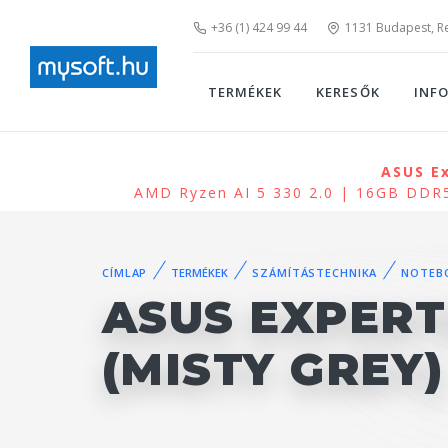
+36 (1) 424 99 44
1131 Budapest, Rei
TERMÉKEK
KERESŐK
INF
ASUS Ex
AMD Ryzen AI 5 330 2.0 | 16GB DD
CÍMLAP
TERMÉKEK
SZÁMÍTÁSTECHNIKA
NOTEB
ASUS EXPERT
(MISTY GREY)