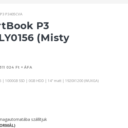
 P3 P3405CVA
rtBook P3
Y0156 (Misty
311 024 Ft + ÁFA
5 | 1000GB SSD | 0GB HDD | 14" matt | 1920X1200 (WUXGA)
agautomatába szállítjuk
NORMÁL)