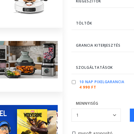
KIEGÉSZÍTŐK
TÖLTŐK
GRANCIA KITERJESZTÉS
SZOLGÁLTATÁSOK
10 NAP PIXELGARANCIA
4 990 FT
MENNYISÉG
mysoft azonosító