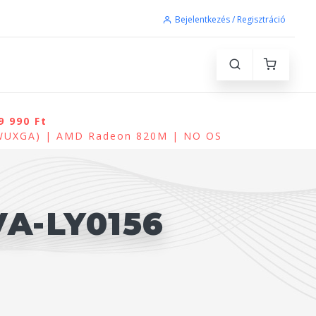
Bejelentkezés / Regisztráció
9 990 Ft
(WUXGA) | AMD Radeon 820M | NO OS
A-LY0156