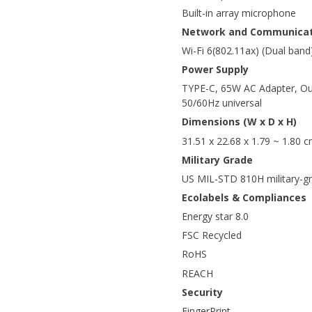
Built-in array microphone
Network and Communicat
Wi-Fi 6(802.11ax) (Dual band
Power Supply
TYPE-C, 65W AC Adapter, Ou
50/60Hz universal
Dimensions (W x D x H)
31.51 x 22.68 x 1.79 ~ 1.80 
Military Grade
US MIL-STD 810H military-g
Ecolabels & Compliances
Energy star 8.0
FSC Recycled
RoHS
REACH
Security
FingerPrint