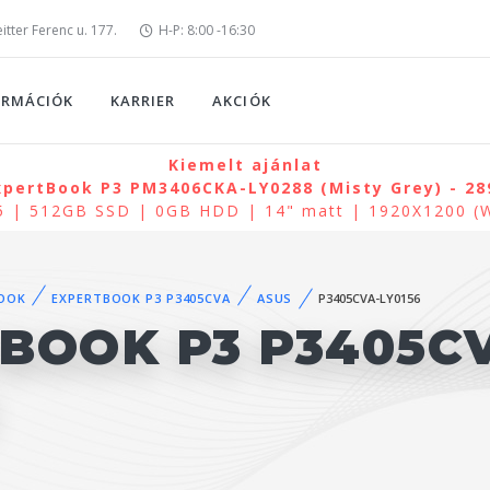
tter Ferenc u. 177.
H-P: 8:00 -16:30
ORMÁCIÓK
KARRIER
AKCIÓK
Kiemelt ajánlat
pertBook P3 PM3406CKA-LY0288 (Misty Grey) - 28
R5 | 512GB SSD | 0GB HDD | 14" matt | 1920X1200 
OOK
EXPERTBOOK P3 P3405CVA
ASUS
P3405CVA-LY0156
BOOK P3 P3405CV