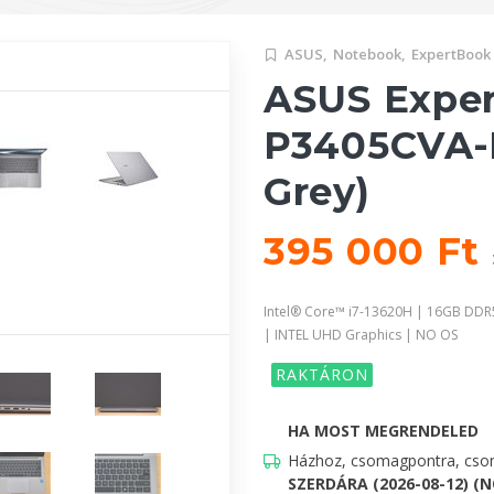
ASUS,
Notebook,
ExpertBook
ASUS Expe
P3405CVA-L
Grey)
395 000 Ft
Intel® Core™ i7-13620H | 16GB DDR
| INTEL UHD Graphics | NO OS
RAKTÁRON
HA MOST MEGRENDELED
Házhoz, csomagpontra, csom
SZERDÁRA (2026-08-12) (