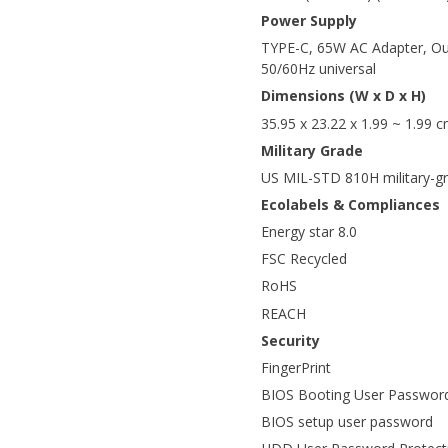
Power Supply
TYPE-C, 65W AC Adapter, Ou
50/60Hz universal
Dimensions (W x D x H)
35.95 x 23.22 x 1.99 ~ 1.99 
Military Grade
US MIL-STD 810H military-g
Ecolabels & Compliances
Energy star 8.0
FSC Recycled
RoHS
REACH
Security
FingerPrint
BIOS Booting User Password
BIOS setup user password