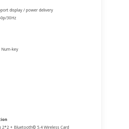
ort display / power delivery
60p/30Hz
th Num-key
ion
) 2*2 + Bluetooth© 5.4 Wireless Card