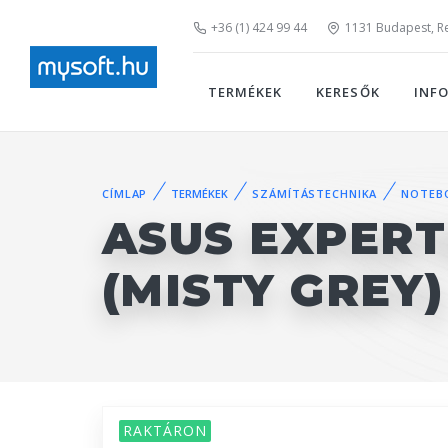
+36 (1) 424 99 44
1131 Budapest, Rei
TERMÉKEK
KERESŐK
INF
CÍMLAP
TERMÉKEK
SZÁMÍTÁSTECHNIKA
NOTEB
ASUS EXPERT
(MISTY GREY)
RAKTÁRON