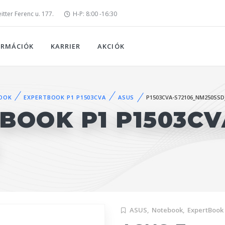
tter Ferenc u. 177.
H-P: 8:00 -16:30
ORMÁCIÓK
KARRIER
AKCIÓK
OOK
EXPERTBOOK P1 P1503CVA
ASUS
P1503CVA-S72106_NM250SSD
BOOK P1 P1503CV
ASUS,
Notebook,
ExpertBook