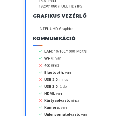
15,6" matt
1920X1080 (FULL HD) IPS
GRAFIKUS VEZÉRLŐ
INTEL UHD Graphics
KOMMUNIKÁCIÓ
LAN:
10/100/1000 Mbit/s
Wi-Fi:
van
4G:
nincs
Bluetooth:
van
USB 2.0:
nincs
USB 3.0:
2 db
HDMI:
van
Kártyaolvasó:
nincs
Kamera:
van
Ujjlenyomatolvasó:
van