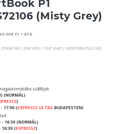
rtBook P1
72106 (Misty Grey)
49 598 Ft + ÁFA
 250GB SSD | 0GB HDD | 15,6" matt | 1920X1080 (FULL HD)
agautomatába szállítjuk
3) (NORMÁL)
XPRESSZ
)
- 17:00 (
EXPRESSZ ULTRA
BUDAPESTEN)
eted
0 - 16:30 (NORMÁL)
 16:30 (
EXPRESSZ
)