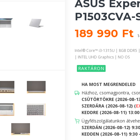
ASUS Expe
P1503CVA-S
189 990 Ft
1
Intel® Core™ i3-1315U | 8GB DDR5 |
| INTEL UHD Graphics | NO OS
RAKTÁRON
HA MOST MEGRENDELED
Házhoz, csomagpontra, csom
CSÜTÖRTÖKRE (2026-08-1
SZERDÁRA (2026-08-12) (
E
KEDDRE (2026-08-11) 13:00 
Ügyfélszolgálatunkon átveh
SZERDÁN (2026-08-12) 9:3
KEDDEN (2026-08-11) 9:30 -