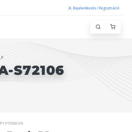
Bejelentkezés / Regisztráció
_S
A-S72106
 P1 P1503CVA