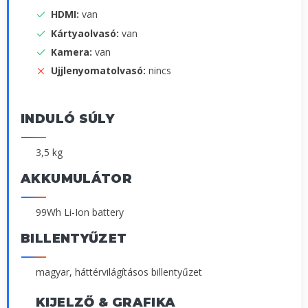
HDMI:
van
Kártyaolvasó:
van
Kamera:
van
Ujjlenyomatolvasó:
nincs
INDULÓ SÚLY
3,5 kg
AKKUMULÁTOR
99Wh Li-Ion battery
BILLENTYŰZET
magyar, háttérvilágításos billentyűzet
KIJELZŐ & GRAFIKA