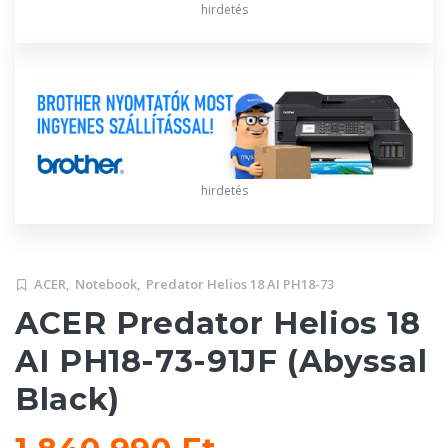
hirdetés
hirdetés
ACER,
Notebook,
Predator Helios 18 AI PH18-73
ACER Predator Helios 18
AI PH18-73-91JF (Abyssal
Black)