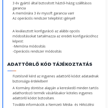
3 év gyártó által biztosított háztól-házig szállításos
garancia
A memóriára 3 év mysoft garancia van!
Az operációs rendszer telepítést igényel!
A kiválasztott konfiguráció az alábbi opciós
módosításokat tartalmazza az eredeti konfigurációhoz
képest:
-Memória módosítás
-Operációs rendszer módosítás
ADATTÖRLŐ KÓD TÁJÉKOZTATÁS
Fizetésnél kérd az ingyenes adattörlő kódot adataidnak
biztonsága érdekében!
A Kormány döntése alapján a kereskedő minden tartós
adathordozó termék vásárlásakor köteles ingyenes
adattörlő kódot biztosítani.
További információk a Nemzeti Média- és Hírközlési