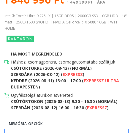
1 840 990 Ft
1 449 598 Ft + ÁFA
Intel® Core™ Ultra 9 275HX | 16GB DDR5 | 2000GB SSD | 0GB HDD | 18"
matt | 2560X1600 (WQHD) | NVIDIA GeForce RTX 5080 16GB | W11
HOME
RAKTÁRON
HA MOST MEGRENDELED
Házhoz, csomagpontra, csomagautomatába szállítjuk
CSÜTÖRTÖKRE (2026-08-13) (NORMÁL)
SZERDÁRA (2026-08-12) (
EXPRESSZ
)
KEDDRE (2026-08-11) 13:00 - 17:00 (
EXPRESSZ ULTRA
BUDAPESTEN)
Ügyfélszolgálatunkon átveheted
CSÜTÖRTÖKÖN (2026-08-13) 9:30 - 16:30 (NORMÁL)
SZERDÁN (2026-08-12) 16:00 - 16:30 (
EXPRESSZ
)
MEMÓRIA OPCIÓK