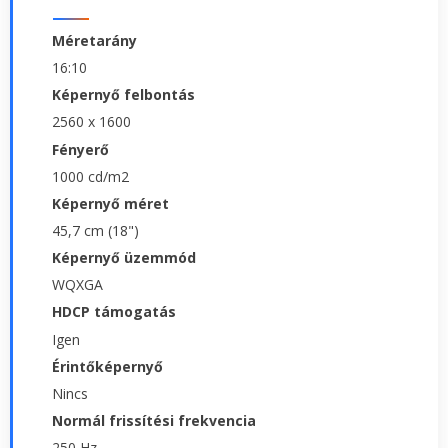
Méretarány
16:10
Képernyő felbontás
2560 x 1600
Fényerő
1000 cd/m2
Képernyő méret
45,7 cm (18")
Képernyő üzemmód
WQXGA
HDCP támogatás
Igen
Érintőképernyő
Nincs
Normál frissítési frekvencia
250 Hz