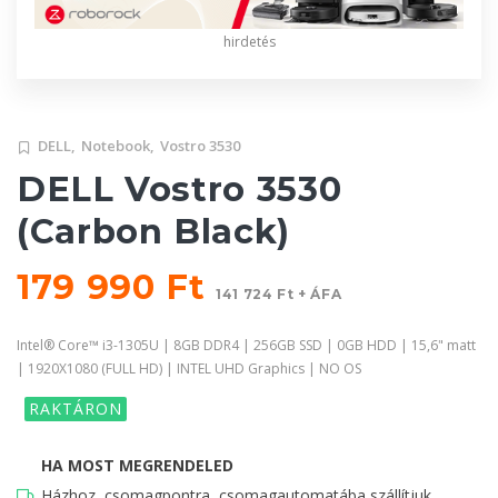
hirdetés
DELL,
Notebook,
Vostro 3530
DELL Vostro 3530
(Carbon Black)
179 990 Ft
141 724 Ft + ÁFA
Intel® Core™ i3-1305U | 8GB DDR4 | 256GB SSD | 0GB HDD | 15,6" matt
| 1920X1080 (FULL HD) | INTEL UHD Graphics | NO OS
RAKTÁRON
HA MOST MEGRENDELED
Házhoz, csomagpontra, csomagautomatába szállítjuk