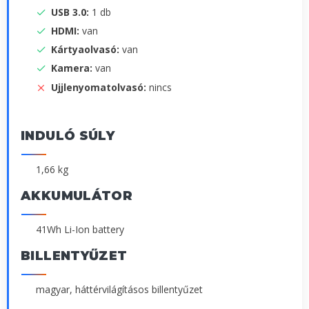
USB 3.0:
1 db
HDMI:
van
Kártyaolvasó:
van
Kamera:
van
Ujjlenyomatolvasó:
nincs
INDULÓ SÚLY
1,66 kg
AKKUMULÁTOR
41Wh Li-Ion battery
BILLENTYŰZET
magyar, háttérvilágításos billentyűzet