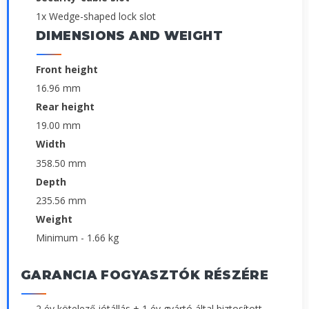
1x Wedge-shaped lock slot
DIMENSIONS AND WEIGHT
Front height
16.96 mm
Rear height
19.00 mm
Width
358.50 mm
Depth
235.56 mm
Weight
Minimum - 1.66 kg
GARANCIA FOGYASZTÓK RÉSZÉRE
2 év kötelező jótállás + 1 év gyártó által biztosított