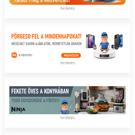
hirdetés
hirdetés
hirdetés