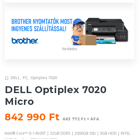
hirdetés
DELL,
PC,
Optiplex 7020
DELL Optiplex 7020
Micro
842 990 Ft
663 772 Ft + ÁFA
Intel® Core™ i5-14500T | 32GB DDR5 | 2000GB SSD | 0GB HDD | INTEL