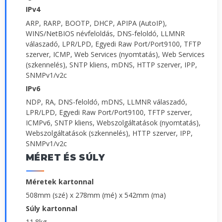
IPv4
ARP, RARP, BOOTP, DHCP, APIPA (AutoIP),
WINS/NetBIOS névfeloldás, DNS-feloldó, LLMNR
válaszadó, LPR/LPD, Egyedi Raw Port/Port9100, TFTP
szerver, ICMP, Web Services (nyomtatás), Web Services
(szkennelés), SNTP kliens, mDNS, HTTP szerver, IPP,
SNMPv1/v2c
IPv6
NDP, RA, DNS-feloldó, mDNS, LLMNR válaszadó,
LPR/LPD, Egyedi Raw Port/Port9100, TFTP szerver,
ICMPv6, SNTP kliens, Webszolgáltatások (nyomtatás),
Webszolgáltatások (szkennelés), HTTP szerver, IPP,
SNMPv1/v2c
MÉRET ÉS SÚLY
Méretek kartonnal
508mm (szé) x 278mm (mé) x 542mm (ma)
Súly kartonnal
11.8kg