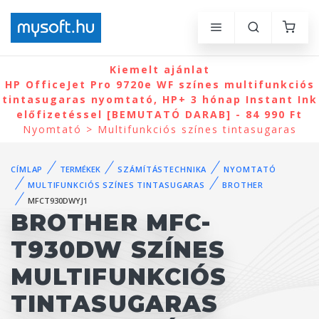
Kiemelt ajánlat
HP OfficeJet Pro 9720e WF színes multifunkciós
tintasugaras nyomtató, HP+ 3 hónap Instant Ink
előfizetéssel [BEMUTATÓ DARAB] - 84 990 Ft
Nyomtató > Multifunkciós színes tintasugaras
CÍMLAP
TERMÉKEK
SZÁMÍTÁSTECHNIKA
NYOMTATÓ
MULTIFUNKCIÓS SZÍNES TINTASUGARAS
BROTHER
MFCT930DWYJ1
BROTHER MFC-
T930DW SZÍNES
MULTIFUNKCIÓS
TINTASUGARAS