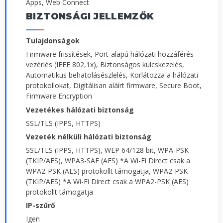
Apps, Web Connect
BIZTONSÁGI JELLEMZŐK
Tulajdonságok
Firmware frissítések, Port-alapú hálózati hozzáférés-
vezérlés (IEEE 802,1x), Biztonságos kulcskezelés,
Automatikus behatolásészlelés, Korlátozza a hálózati
protokollokat, Digitálisan aláírt firmware, Secure Boot,
Firmware Encryption
Vezetékes hálózati biztonság
SSL/TLS (IPPS, HTTPS)
Vezeték nélküli hálózati biztonság
SSL/TLS (IPPS, HTTPS), WEP 64/128 bit, WPA-PSK
(TKIP/AES), WPA3-SAE (AES) *A Wi-Fi Direct csak a
WPA2-PSK (AES) protokollt támogatja, WPA2-PSK
(TKIP/AES) *A Wi-Fi Direct csak a WPA2-PSK (AES)
protokollt támogatja
IP-szűrő
Igen