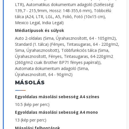
LTR), Automatikus dokumentum adagoló (Szélesség:
139,7 - 215,9mm, Hossz: 148-355,6 mm), Többcélú
tálca (A24, LTR, LGL, A5, Folió, Fotó (10x15 cm),
Mexico Legal, India Legal)
Médiatípusok és súlyok
Auto 2-oldalas (Sima, Újrahasznosított, 64 - 105g/m2),
Standard (1. tálca) (Fényes, Tintasugaras, 64 - 220g/m2,
Sima, Újrahasznosított), Többfunkciós tálca (Sima,
Újrahasznosított, Fényes, Tintasugaras, 64-220g/m2
(260g/m2 csak Brother BP71 fényes papírral)),
Automata dokumentum adagoló (Sima,
Újrahasznosított, 64 - 90g/m2)
MÁSOLÁS
Egyoldalas másolási sebesség A4 színes
10.5 (kép per perc)
Egyoldalas másolási sebesség A4 mono
13 (kép per perc)
Másolási felbontások