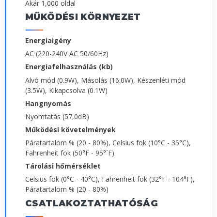
Akár 1,000 oldal
MŰKÖDÉSI KÖRNYEZET
Energiaigény
AC (220-240V AC 50/60Hz)
Energiafelhasználás (kb)
Alvó mód (0.9W), Másolás (16.0W), Készenléti mód
(3.5W), Kikapcsolva (0.1W)
Hangnyomás
Nyomtatás (57,0dB)
Működési követelmények
Páratartalom % (20 - 80%), Celsius fok (10°C - 35°C),
Fahrenheit fok (50°F - 95°`F)
Tárolási hőmérséklet
Celsius fok (0°C - 40°C), Fahrenheit fok (32°F - 104°F),
Páratartalom % (20 - 80%)
CSATLAKOZTATHATÓSÁG