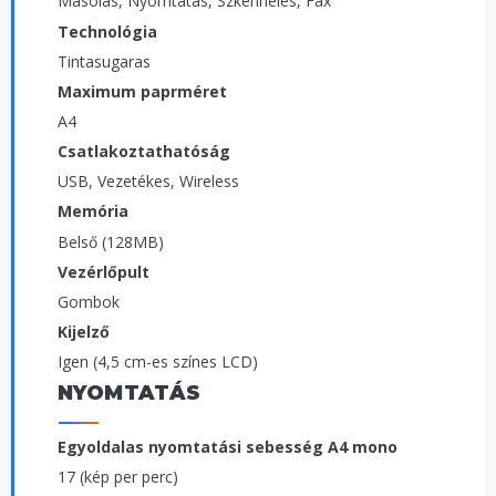
Másolás, Nyomtatás, Szkennelés, Fax
Technológia
Tintasugaras
Maximum paprméret
A4
Csatlakoztathatóság
USB, Vezetékes, Wireless
Memória
Belső (128MB)
Vezérlőpult
Gombok
Kijelző
Igen (4,5 cm-es színes LCD)
NYOMTATÁS
Egyoldalas nyomtatási sebesség A4 mono
17 (kép per perc)