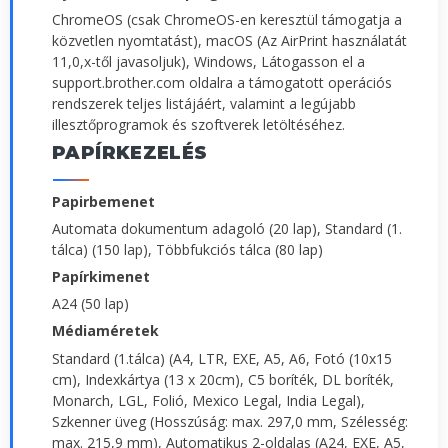
ChromeOS (csak ChromeOS-en keresztül támogatja a
közvetlen nyomtatást), macOS (Az AirPrint használatát
11,0,x-től javasoljuk), Windows, Látogasson el a
support.brother.com oldalra a támogatott operációs
rendszerek teljes listájáért, valamint a legújabb
illesztőprogramok és szoftverek letöltéséhez.
PAPÍRKEZELÉS
Papirbemenet
Automata dokumentum adagoló (20 lap), Standard (1.
tálca) (150 lap), Többfukciós tálca (80 lap)
Papírkimenet
A24 (50 lap)
Médiaméretek
Standard (1.tálca) (A4, LTR, EXE, A5, A6, Fotó (10x15
cm), Indexkártya (13 x 20cm), C5 boríték, DL boríték,
Monarch, LGL, Folió, Mexico Legal, India Legal),
Szkenner üveg (Hosszúság: max. 297,0 mm, Szélesség:
max. 215,9 mm), Automatikus 2-oldalas (A24, EXE, A5,