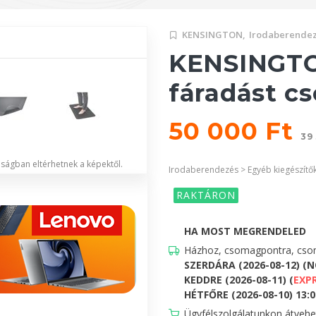
KENSINGTON,
Irodaberendez
KENSINGT
fáradást c
50 000 Ft
39
lóságban eltérhetnek a képektől.
Irodaberendezés > Egyéb kiegészítő
RAKTÁRON
HA MOST MEGRENDELED
Házhoz, csomagpontra, csom
SZERDÁRA (2026-08-12) (
KEDDRE (2026-08-11) (
EXP
HÉTFŐRE (2026-08-10) 13:00
Ügyfélszolgálatunkon átveh