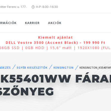
tter Ferenc u. 177.
H-P: 8:00 -16:30
ORMÁCIÓK
KARRIER
AKCIÓK
Kiemelt ajánlat
DELL Vostro 3500 (Accent Black) - 199 990 Ft
256GB SSD | 0GB HDD | 15,6" matt | 1920X1080 (FU
NDEZÉS
EGYÉB KIEGÉSZÍTŐK
KENSINGTON
KENSINGTON_K55401W
 K55401WW FÁRA
SZŐNYEG