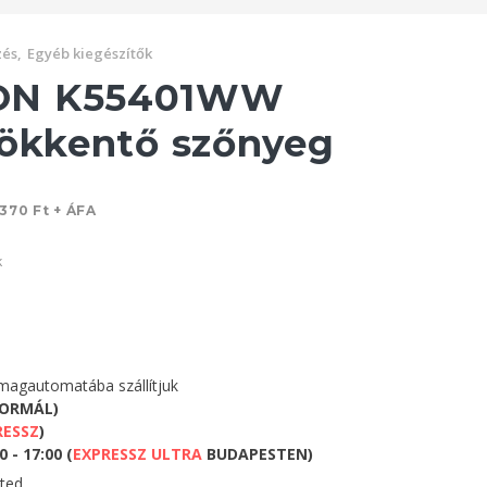
és,
Egyéb kiegészítők
ON K55401WW
sökkentő szőnyeg
 370 Ft + ÁFA
k
agautomatába szállítjuk
NORMÁL)
RESSZ
)
 - 17:00 (
EXPRESSZ ULTRA
BUDAPESTEN)
eted