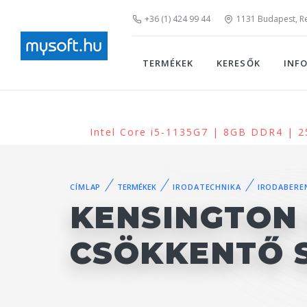
+36 (1) 424 99 44
1131 Budapest, Rei
TERMÉKEK
KERESŐK
INF
Intel Core i5-1135G7 | 8GB DDR4 | 
CÍMLAP
TERMÉKEK
IRODATECHNIKA
IRODABERE
KENSINGTON
CSÖKKENTŐ 