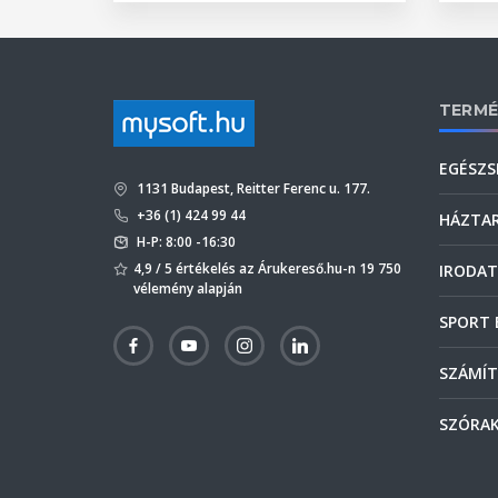
TERMÉ
EGÉSZS
1131 Budapest, Reitter Ferenc u. 177.
+36 (1) 424 99 44
HÁZTA
H-P: 8:00 -16:30
4,9 / 5 értékelés az Árukereső.hu-n 19 750
IRODAT
vélemény alapján
SPORT 
SZÁMÍT
SZÓRAK